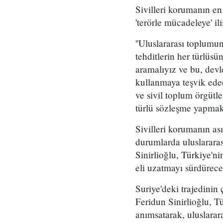
Sivilleri korumanın en
'terörle mücadeleye' i
''Uluslararası toplumun
tehditlerin her türlüs
aramalıyız ve bu, devl
kullanmaya teşvik ede
ve sivil toplum örgütle
türlü sözleşme yapmakt
Sivilleri korumanın a
durumlarda uluslararas
Sinirlioğlu, Türkiye'n
eli uzatmayı sürdürece
Suriye'deki trajedinin
Feridun Sinirlioğlu, T
anımsatarak, uluslarar