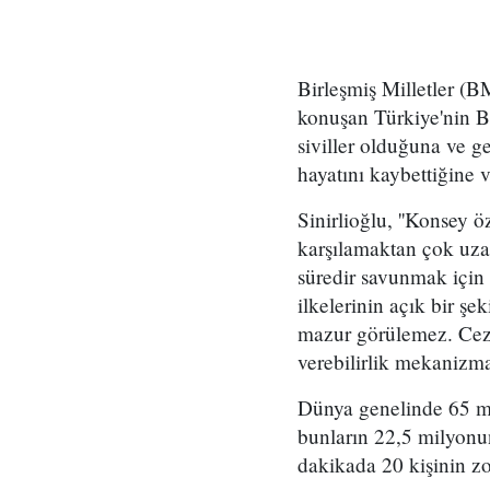
Birleşmiş Milletler (B
konuşan Türkiye'nin BM
siviller olduğuna ve g
hayatını kaybettiğine v
Sinirlioğlu, ''Konsey öz
karşılamaktan çok uza
süredir savunmak için
ilkelerinin açık bir şe
mazur görülemez. Ceza
verebilirlik mekanizmal
Dünya genelinde 65 mi
bunların 22,5 milyonu
dakikada 20 kişinin zor