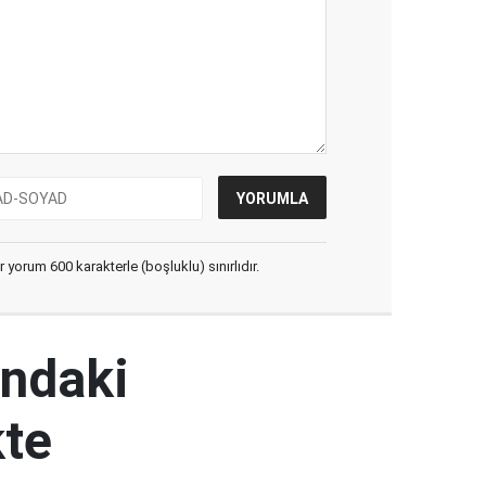
yorum 600 karakterle (boşluklu) sınırlıdır.
ındaki
kte