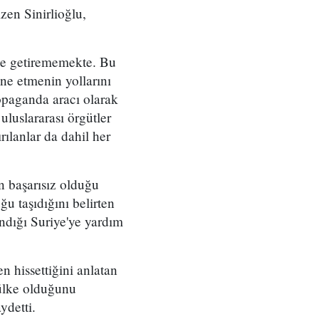
zen Sinirlioğlu,
rine getirememekte. Bu
ne etmenin yollarını
ropaganda aracı olarak
luslararası örgütler
rılanlar da dahil her
n başarısız olduğu
u taşıdığını belirten
andığı Suriye'ye yardım
n hissettiğini anlatan
 ülke olduğunu
ydetti.