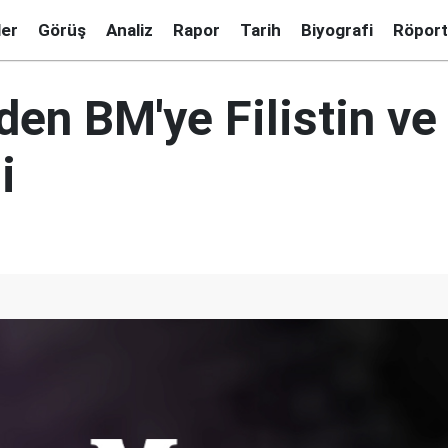
ler
Görüş
Analiz
Rapor
Tarih
Biyografi
Röport
den BM'ye Filistin ve
i