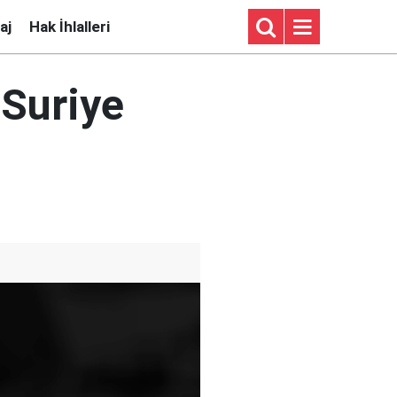
aj
Hak İhlalleri
 Suriye