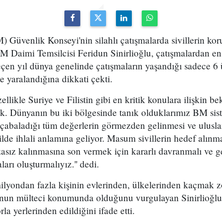
M) Güvenlik Konseyi'nin silahlı çatışmalarda sivillerin 
 Daimi Temsilcisi Feridun Sinirlioğlu, çatışmalardan en 
eçen yıl dünya genelinde çatışmaların yaşandığı sadece 6 
e yaralandığına dikkati çekti.
ellikle Suriye ve Filistin gibi en kritik konulara ilişkin bek
k. Dünyanın bu iki bölgesinde tanık olduklarımız BM sist
 çabaladığı tüm değerlerin görmezden gelinmesi ve ulusla
kilde ihlali anlamına geliyor. Masum sivillerin hedef alınma
sız kalınmasına son vermek için kararlı davranmalı ve g
arı oluşturmalıyız.'' dedi.
lyondan fazla kişinin evlerinden, ülkelerinden kaçmak z
nun mülteci konumunda olduğunu vurgulayan Sinirlioğlu,
la yerlerinden edildiğini ifade etti.