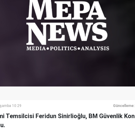
rşamba 10:29
Güncelleme:
i Temsilcisi Feridun Sinirlioğlu, BM Güvenlik Kon
u.