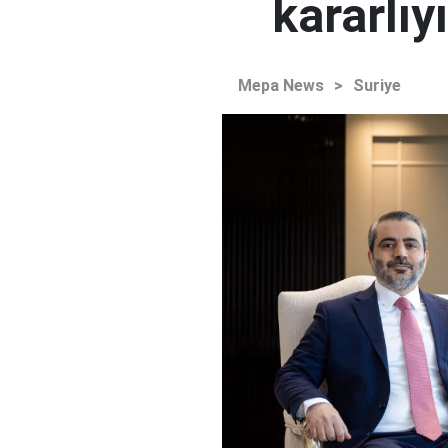
kararlıy
Mepa News
>
Suriye