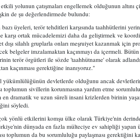
 etkili yolunun çatışmaları engellemek olduğunun altını çi
lişkin de şu değerlendirmede bulundu:
 bazı üyeleri, terör tehditleri karşısında taahhütlerini ye
üne karşı ortak mücadelemizi daha da geliştirmek ve koordi
et dışı silahlı gruplarla onları meşruiyet kazanmak için p
cek belgeler imzalamaktan kaçınmayı da içermeli. Bütün u
rinin terör örgütleri ile sözde 'taahhütname' olarak adlandı
an kaçınması gerektiğine inanıyoruz.''
sıl yükümlülüğünün devletlerde olduğunu ancak devletleri
ı toplumun sivillerin korunmasına yardım etme sorumluluğ
in en dramatik ve uzun süreli insani krizlerden birinin yaş
ğini söyledi.
 çok yönlü etkilerini komşu ülke olarak Türkiye'nin derinde
ürkiye'nin dünyada en fazla mülteciye ev sahipliği yapan
ası toplumun da bu sorumluluğu paylaşması gerektiğini ka