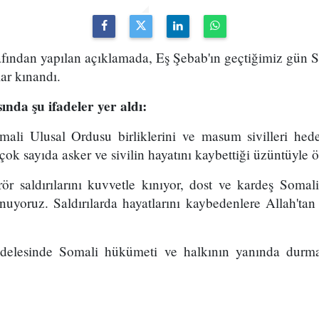
rafından yapılan açıklamada, Eş Şebab'ın geçtiğimiz gün 
lar kınandı.
nda şu ifadeler yer aldı:
li Ulusal Ordusu birliklerini ve masum sivilleri hedef 
ok sayıda asker ve sivilin hayatını kaybettiği üzüntüyle ö
r saldırılarını kuvvetle kınıyor, dost ve kardeş Somal
unuyoruz. Saldırılarda hayatlarını kaybedenlere Allah'tan 
adelesinde Somali hükümeti ve halkının yanında durma