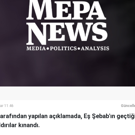
ar 11:46
Güncell
 tarafından yapılan açıklamada, Eş Şebab'ın geçti
dırılar kınandı.