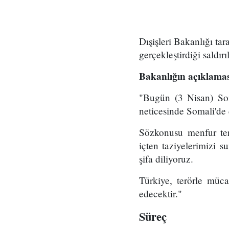
Dışişleri Bakanlığı ta
gerçekleştirdiği saldırı
Bakanlığın açıklaması
"Bugün (3 Nisan) Soma
neticesinde Somali'de ç
Sözkonusu menfur terö
içten taziyelerimizi s
şifa diliyoruz.
Türkiye, terörle müc
edecektir."
Süreç