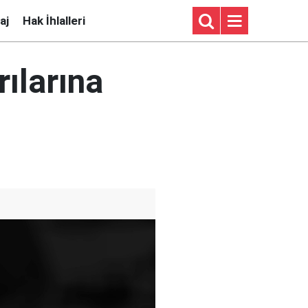
aj
Hak İhlalleri
rılarına