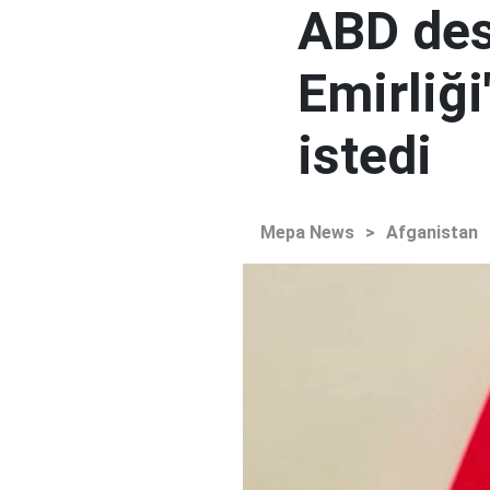
ABD des
Emirliğ
istedi
Mepa News
>
Afganistan