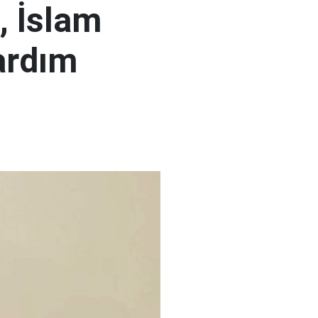
, İslam
ardım