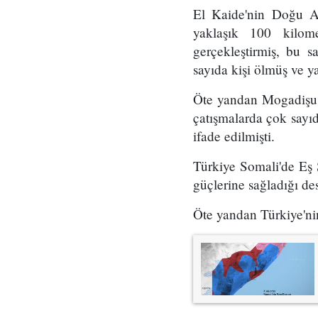
El Kaide'nin Doğu Af
yaklaşık 100 kilome
gerçekleştirmiş, bu s
sayıda kişi ölmüş ve ya
Öte yandan Mogadişu 
çatışmalarda çok sayı
ifade edilmişti.
Türkiye Somali'de Eş 
güçlerine sağladığı des
Öte yandan Türkiye'ni