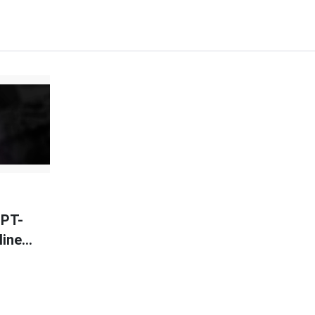
MPT-
line