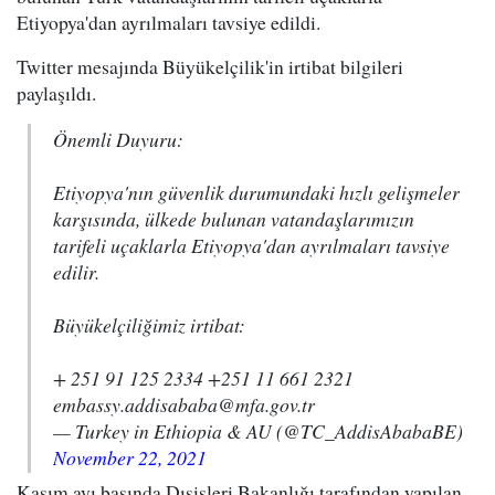
Etiyopya'dan ayrılmaları tavsiye edildi.
Twitter mesajında Büyükelçilik'in irtibat bilgileri
paylaşıldı.
Önemli Duyuru:
Etiyopya'nın güvenlik durumundaki hızlı gelişmeler
karşısında, ülkede bulunan vatandaşlarımızın
tarifeli uçaklarla Etiyopya'dan ayrılmaları tavsiye
edilir.
Büyükelçiliğimiz irtibat:
+ 251 91 125 2334 +251 11 661 2321
embassy.addisababa@mfa.gov.tr
— Turkey in Ethiopia & AU (@TC_AddisAbabaBE)
November 22, 2021
Kasım ayı başında Dışişleri Bakanlığı tarafından yapılan