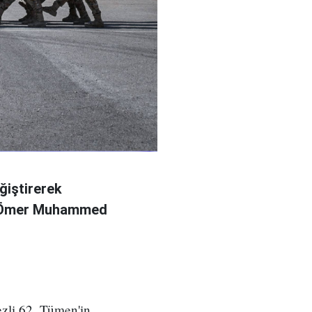
ğiştirerek
l Ömer Muhammed
zli 62. Tümen'in