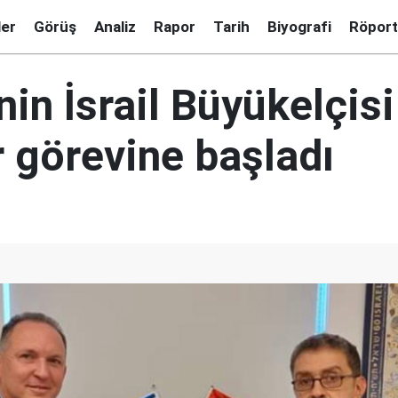
ler
Görüş
Analiz
Rapor
Tarih
Biyografi
Röport
nin İsrail Büyükelçisi
r görevine başladı