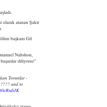
aşladı.
si olarak atanan Şakir
u.
bölüm başkanı Gil
Emmanuel Nahshon,
başarılar diliyoruz"
kan Torunlar -
???? and to
X80eRsdiJK
ı büyükelçi atama