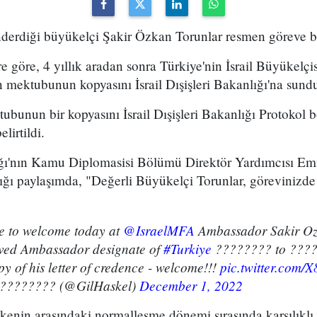
önderdiği büyükelçi Şakir Özkan Torunlar resmen göreve b
e göre, 4 yıllık aradan sonra Türkiye'nin İsrail Büyükelçi
 mektubunun kopyasını İsrail Dışişleri Bakanlığı'na sund
ubunun bir kopyasını İsrail Dışişleri Bakanlığı Protokol 
elirtildi.
nlığı'nın Kamu Diplomasisi Bölümü Direktör Yardımcısı 
ığı paylaşımda, "Değerli Büyükelçi Torunlar, görevinizde 
e to welcome today at
@IsraelMFA
Ambassador Sakir Oz
ived Ambassador designate of
#Turkiye
???????? to ????
py of his letter of credence - welcome!!!
pic.twitter.com/
 ???????? (@GilHaskel)
December 1, 2022
 ülkenin arasındaki normalleşme dönemi sırasında karşılıkl