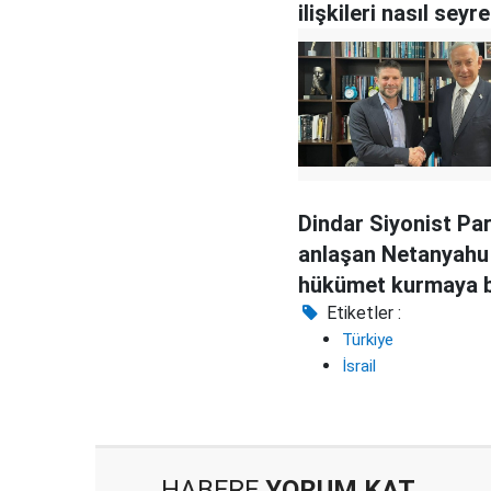
ilişkileri nasıl sey
Dindar Siyonist Part
anlaşan Netanyahu
hükümet kurmaya b
daha yaklaştı
Etiketler :
Türkiye
İsrail
HABERE
YORUM KAT