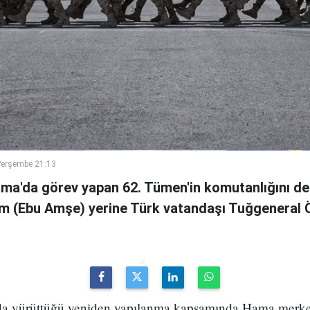
Perşembe 21:13
ama'da görev yapan 62. Tümen'in komutanlığını de
m (Ebu Amşe) yerine Türk vatandaşı Tuğgenera
uda yürüttüğü yeniden yapılanma kapsamında Hama merke