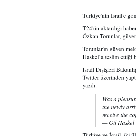
Türkiye'nin İsrail'e g
T24'ün aktardığı haber
Özkan Torunlar, güven
Torunlar'ın güven mekt
Haskel’a teslim ettiği b
İsrail Dışişleri Baka
Twitter üzerinden yapt
yazdı.
Was a pleasur
the newly arr
receive the co
— Gil Haskel
Türkiye ve İsrail, iki