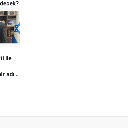
redecek?
i ile
ir adım