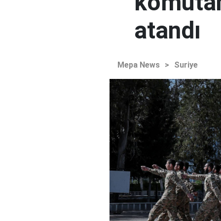
komutan
atandı
Mepa News
>
Suriye