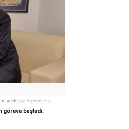
:
01 Aralık 2022 Perşembe 19:02
n göreve başladı.