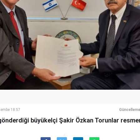
rşembe 18:57
Güncelleme
e gönderdiği büyükelçi Şakir Özkan Torunlar resme