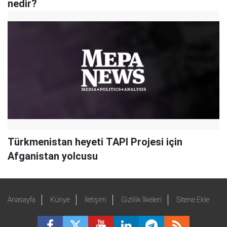
nedir?
Türkmenistan heyeti TAPI Projesi için
Afganistan yolcusu
Anasayfa
Künye
İletişim
Gizlilik İlkeleri
Sitene Ekle