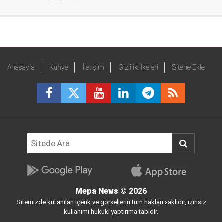
Anasayfa
Künye
İletişim
Gizlilik İlkeleri
Sitene Ekle
Mepa News
© 2026
Sitemizde kullanılan içerik ve görsellerin tüm hakları saklıdır, izinsiz
kullanımı hukuki yaptırıma tabidir.