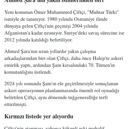
Yeni komutan Ömer Muhammed Çiftçi, "Muhtar Türki"
ismiyle de tanınıyor. 1980 yılında Osmaniye ilinde
dünyaya gelen Çiftçi'nin geçmişi 2004 yılında
Afganistan'a kadar uzanıyor. Suriye'deki savaş sürecine ise
2012 yılında katıldığı belirtiliyor.
Ahmed Şara'nın uzun yıllardır yakın çalışma
arkadaşlarından biri olan Çiftçi, daha önce Halep'te askeri
emirlik yaptı, ardından Şam kırsalındaki 70. Tümen'in
komutanlığını üstlendi.
2024 yılı sonunda Şam'ın ele geçirilmesiyle sonuçlanan
askeri operasyonun planlanmasında önemli rol oynadığı
belirtilen Çiftçi, aynı dönemde tuğgeneralliğe terfi
ettirilmişti.
Kırmızı listede yer alıyordu
Çiftçi'nin atanması, yabancı kökenli eski muhalif