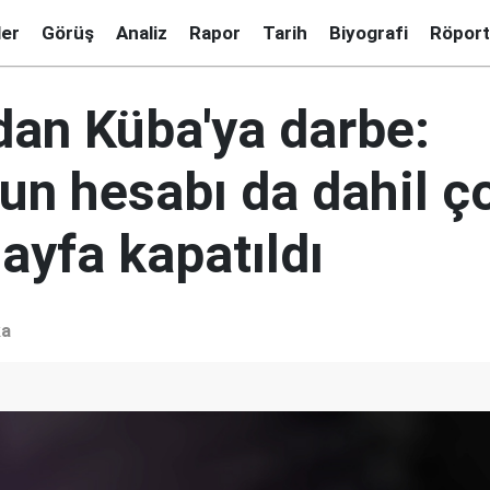
ler
Görüş
Analiz
Rapor
Tarih
Biyografi
Röport
dan Küba'ya darbe:
un hesabı da dahil ç
ayfa kapatıldı
ka