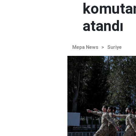
komutan
atandı
Mepa News
>
Suriye