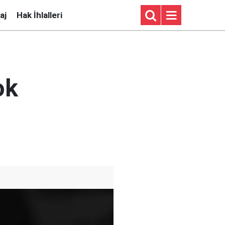
aj
Hak İhlalleri
ok