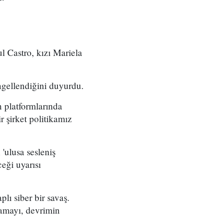
l Castro, kızı Mariela
ngellendiğini duyurdu.
 platformlarında
r şirket politikamız
'ulusa sesleniş
eği uyarısı
lı siber bir savaş.
lamayı, devrimin