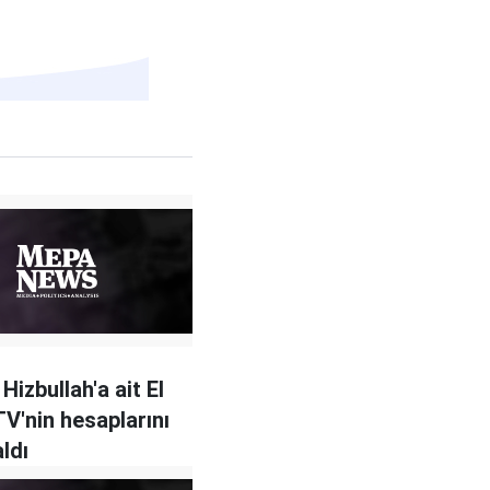
Hizbullah'a ait El
V'nin hesaplarını
ldı