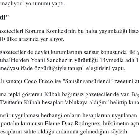
 amaçlıyor" yorumunu yaptı.
di"
etecileri Koruma Komitesi'nin bu hafta yayımladığı list
0 ülke arasında yer alıyor.
gazeteciler de devlet kurumlarının sansür konusunda 'iki
uhaliflerden Yoani Sanchez'in yürüttüğü 14ymedia adlı Tw
dyası ifade özgürlüğüyle tanıştı" eleştirisini yaptı.
 sanatçı Coco Fusco ise "Sansür sansürlendi" tweetini at
ına tepki gösteren Kübalı bağımsız gazeteciler de var. Ba
Twitter'ın Kübalı hesapları 'ablukaya aldığını' belirtip kı
sür uygulaması herhangi onların hesaplarına uygulanan 
portalın kurucusu Elaine Diaz Rodriguez, hükümetin açtığ
esapların sahte olduğu anlamına gelmediğini söyledi.