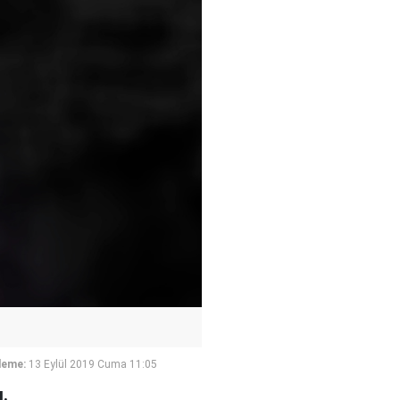
leme:
13 Eylül 2019 Cuma 11:05
.