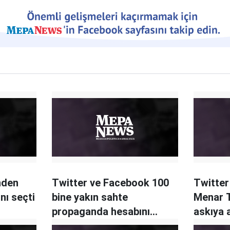
nden
Twitter ve Facebook 100
Twitter 
nı seçti
bine yakın sahte
Menar T
propaganda hesabını
askıya a
kapattı