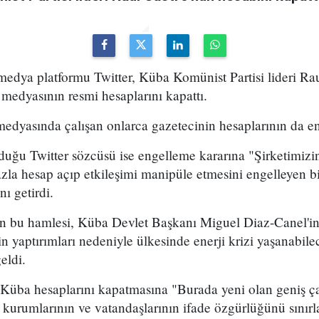
edya platformu Twitter, Küba Komünist Partisi lideri Rau
medyasının resmi hesaplarını kapattı.
medyasında çalışan onlarca gazetecinin hesaplarının da e
uğu Twitter sözcüsü ise engelleme kararına "Şirketimizin
azla hesap açıp etkileşimi manipüle etmesini engelleyen bi
ı getirdi.
in bu hamlesi, Küba Devlet Başkanı Miguel Diaz-Canel'in 
yaptırımları nedeniyle ülkesinde enerji krizi yaşanabilec
eldi.
 Küba hesaplarını kapatmasına "Burada yeni olan geniş çap
 kurumlarının ve vatandaşlarının ifade özgürlüğünü sınır