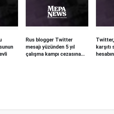
u
Rus blogger Twitter
Twitter
usunun
mesajı yüzünden 5 yıl
karşıtı 
evli
çalışma kampı cezasına
hesabın
çarptırıldı