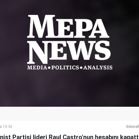
a 10:36
Güncel
st Partisi lideri Raul Castro'nun hesabını kapattı