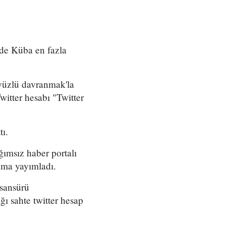
ede Küba en fazla
 yüzlü davranmak'la
itter hesabı "Twitter
tı.
ğımsız haber portalı
nama yayımladı.
sansürü
ı sahte twitter hesap