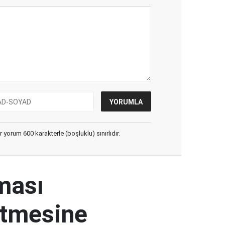
yorum 600 karakterle (boşluklu) sınırlıdır.
ması
etmesine