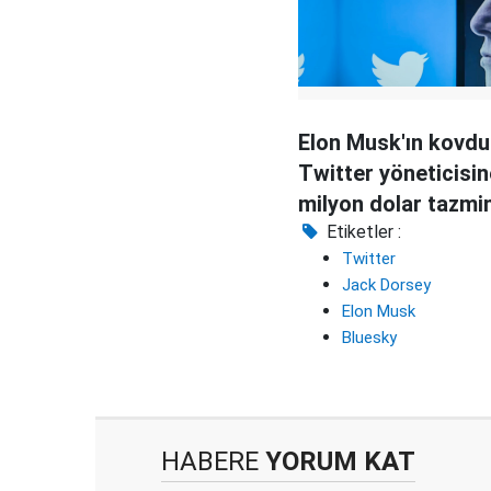
Elon Musk'ın kovd
Twitter yöneticisi
milyon dolar tazmi
ödenecek
Etiketler :
Twitter
Jack Dorsey
Elon Musk
Bluesky
HABERE
YORUM KAT