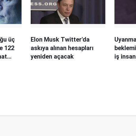
uğu üç
Elon Musk Twitter'da
Uyanmak
ne 122
askıya alınan hesapları
beklemi
nat
yeniden açacak
iş insa
saatleri