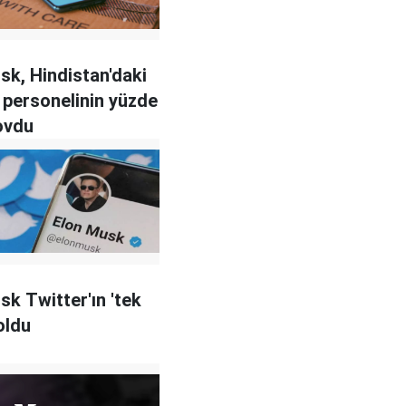
sk, Hindistan'daki
 personelinin yüzde
kovdu
sk Twitter'ın 'tek
oldu