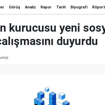
ler
Görüş
Analiz
Rapor
Tarih
Biyografi
Röport
ın kurucusu yeni sos
alışmasını duyurdu
oloji