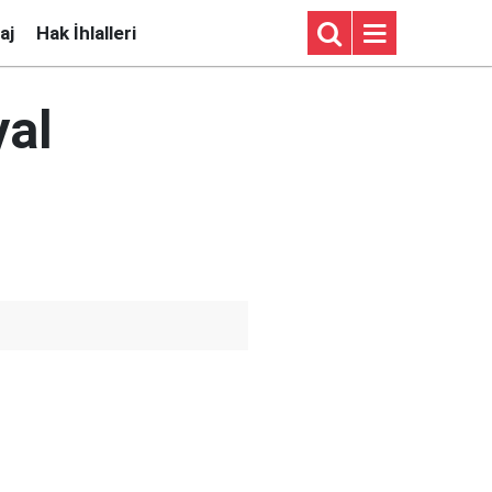
aj
Hak İhlalleri
yal