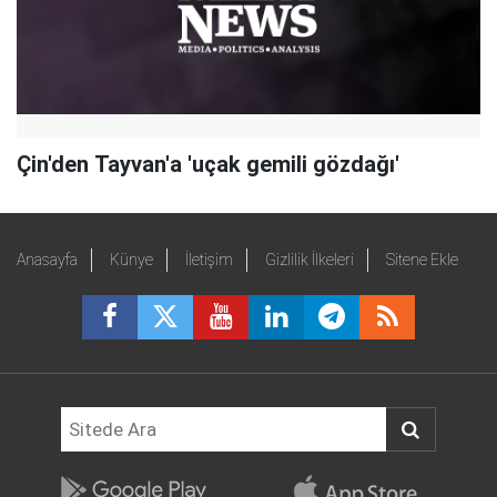
Çin'den Tayvan'a 'uçak gemili gözdağı'
Anasayfa
Künye
İletişim
Gizlilik İlkeleri
Sitene Ekle