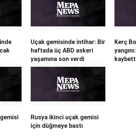
inde
Uçak gemisinde intihar: Bir
Kerç Bo
acak
haftada üç ABD askeri
yangını:
yaşamına son verdi
kaybett
 gemisi
Rusya ikinci uçak gemisi
için düğmeye bastı