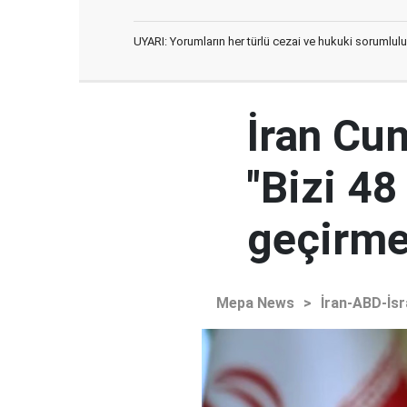
UYARI: Yorumların her türlü cezai ve hukuki sorumlulu
İran Cu
"Bizi 48
geçirmey
Mepa News
>
İran-ABD-İsr