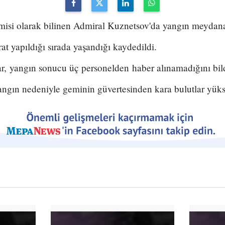
misi olarak bilinen Admiral Kuznetsov'da yangın meydana
t yapıldığı sırada yaşandığı kaydedildi.
r, yangın sonucu üç personelden haber alınamadığını bild
angın nedeniyle geminin güvertesinden kara bulutlar yüks