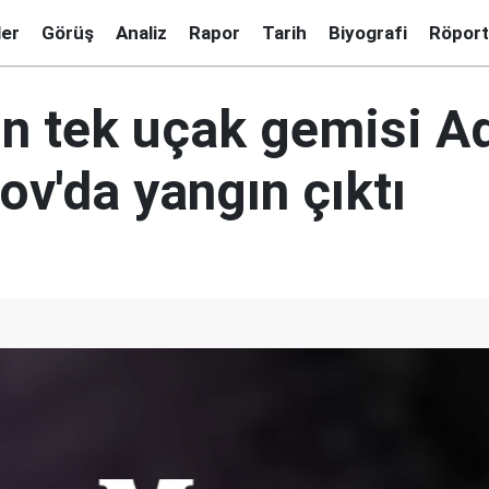
ler
Görüş
Analiz
Rapor
Tarih
Biyografi
Röport
ın tek uçak gemisi A
v'da yangın çıktı