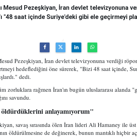
 Mesud Pezeşkiyan, İran devlet televizyonuna ve
n'ı "48 saat içinde Suriye'deki gibi ele geçirmeyi pl
sud Pezeşkiyan, İran devlet televizyonuna verdiği röport
rtmeyi hedeflediğini öne sürerek, "Bizi 48 saat içinde, Sur
şlardı." dedi.
m zorluklara rağmen İran'ın bugün uluslararası alanda "g
ığını savundu.
 öldürdüklerini anlayamıyorum"
yan, savaş sırasında ölen İran lideri Ali Hamaney ile üs
ının öldürülmesine de değinerek, bunun mantıklı hiçbir a