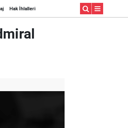
aj
Hak İhlalleri
dmiral