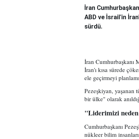
İran Cumhurbaşkanı
ABD ve İsrail'in İra
sürdü.
İran Cumhurbaşkanı Me
İran'ı kısa sürede çöke
ele geçirmeyi planlamı
Pezeşkiyan, yaşanan tü
bir ülke" olarak anıld
"Liderimizi neden
Cumhurbaşkanı Pezeşki
nükleer bilim insanlar