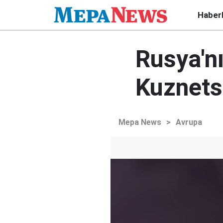
Haber
Rusya'n
Kuznetso
Mepa News
>
Avrupa