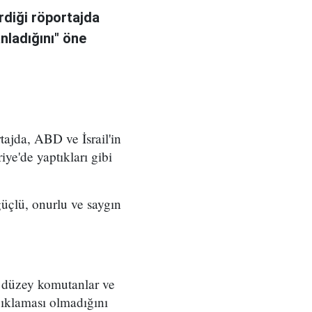
rdiği röportajda
anladığını" öne
ajda, ABD ve İsrail'in
iye'de yaptıkları gibi
üçlü, onurlu ve saygın
t düzey komutanlar ve
çıklaması olmadığını