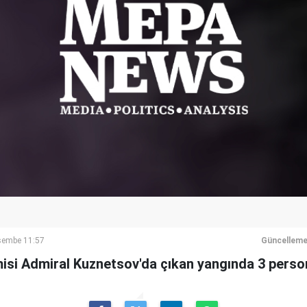
rşembe 11:57
Güncelleme
isi Admiral Kuznetsov'da çıkan yangında 3 perso