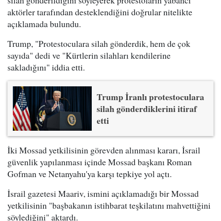
aktörler tarafından desteklendiğini doğrular nitelikte
açıklamada bulundu.
Trump, "Protestoculara silah gönderdik, hem de çok
sayıda" dedi ve "Kürtlerin silahları kendilerine
sakladığını" iddia etti.
Trump İranlı protestoculara
silah gönderdiklerini itiraf
etti
İki Mossad yetkilisinin görevden alınması kararı, İsrail
güvenlik yapılanması içinde Mossad başkanı Roman
Gofman ve Netanyahu'ya karşı tepkiye yol açtı.
İsrail gazetesi Maariv, ismini açıklamadığı bir Mossad
yetkilisinin "başbakanın istihbarat teşkilatını mahvettiğini
söylediğini" aktardı.