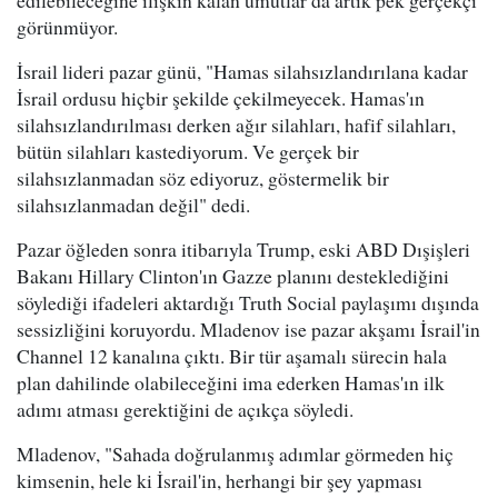
edilebileceğine ilişkin kalan umutlar da artık pek gerçekçi
görünmüyor.
İsrail lideri pazar günü, "Hamas silahsızlandırılana kadar
İsrail ordusu hiçbir şekilde çekilmeyecek. Hamas'ın
silahsızlandırılması derken ağır silahları, hafif silahları,
bütün silahları kastediyorum. Ve gerçek bir
silahsızlanmadan söz ediyoruz, göstermelik bir
silahsızlanmadan değil" dedi.
Pazar öğleden sonra itibarıyla Trump, eski ABD Dışişleri
Bakanı Hillary Clinton'ın Gazze planını desteklediğini
söylediği ifadeleri aktardığı Truth Social paylaşımı dışında
sessizliğini koruyordu. Mladenov ise pazar akşamı İsrail'in
Channel 12 kanalına çıktı. Bir tür aşamalı sürecin hala
plan dahilinde olabileceğini ima ederken Hamas'ın ilk
adımı atması gerektiğini de açıkça söyledi.
Mladenov, "Sahada doğrulanmış adımlar görmeden hiç
kimsenin, hele ki İsrail'in, herhangi bir şey yapması