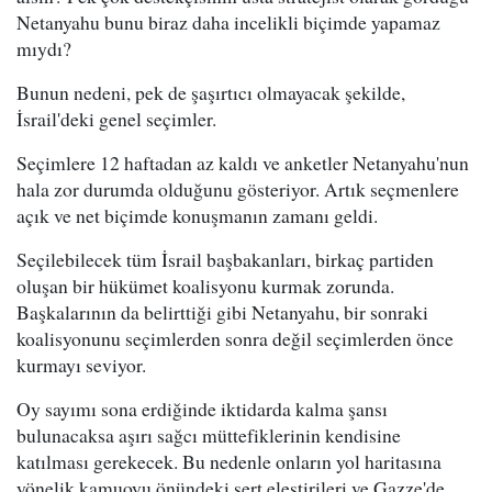
Netanyahu bunu biraz daha incelikli biçimde yapamaz
mıydı?
Bunun nedeni, pek de şaşırtıcı olmayacak şekilde,
İsrail'deki genel seçimler.
Seçimlere 12 haftadan az kaldı ve anketler Netanyahu'nun
hala zor durumda olduğunu gösteriyor. Artık seçmenlere
açık ve net biçimde konuşmanın zamanı geldi.
Seçilebilecek tüm İsrail başbakanları, birkaç partiden
oluşan bir hükümet koalisyonu kurmak zorunda.
Başkalarının da belirttiği gibi Netanyahu, bir sonraki
koalisyonunu seçimlerden sonra değil seçimlerden önce
kurmayı seviyor.
Oy sayımı sona erdiğinde iktidarda kalma şansı
bulunacaksa aşırı sağcı müttefiklerinin kendisine
katılması gerekecek. Bu nedenle onların yol haritasına
yönelik kamuoyu önündeki sert eleştirileri ve Gazze'de