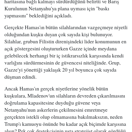
haritasına bağlı kalmayı sürdürdüğünü belirtti ve Barış
Kurulunun Netanyahu'ya plana uyması için "baskı
yapmasını" beklediğini açıkladı.
Gerçekte Hamas'ın bütün silahlarından vazgeçmeye niyetli
olduğundan kuşku duyan çok sayıda kişi bulunuyor.
Silahlar, grubun Filistin direnişindeki lider konumunun en
açık göstergesini oluştururken Gazze içinde meydana
gelebilecek herhangi bir iç istikrarsızlık karşısında kendi
varlığını sürdürmesinin de güvencesi niteliğinde. Grup,
Gazze'yi yönettiği yaklaşık 20 yıl boyunca çok sayıda
düşman edindi.
Ancak Hamas'ın gerçek niyetlerine yönelik bütün
kuşkulara, Mladenov'un silahların devreden çıkarılmasını
doğrulama kapasitesine duyduğu güvene veya
Netanyahu'nun askerlerin çekilmesini emretmeye
gerçekten istekli olup olmamasına bakılmaksızın, neden
Trump'ı kamuoyu önünde bu kadar açık biçimde karşısına
alsın? Pek çok destekçisinin usta stratejist olarak gördüğü