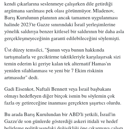
kendi çıkarlarına seslenmeye çalışırken dile getirdiği
argümana sarılması pek olası görünmüyor. Mladenov,
Barış Kurulunun planının ancak tamamen uygulanması
halinde 2023'te Gazze sınırındaki İsrail yerleşimlerine
yönelik saldırıya benzer kitlesel bir saldırının bir daha asla
gerçekleşmeyeceğinin garanti edilebileceğini söylemişti.
Üst düzey temsilci, "Şunun veya bunun hakkında
tartışmalarla ve geciktirme taktikleriyle karşılaşırsak sizi
temin ederim ki geriye kalan tek alternatif Hamas'ın
yeniden silahlanması ve yeni bir 7 Ekim riskinin
artmasıdır" dedi.
Gadi Eisenkot, Naftali Bennett veya İsrail başbakanı
olmayı hedefleyen diğer birçok ismin bu söylemin çok
fazla oy getireceğine inanması gerçekten şaşırtıcı olurdu.
Bu arada Barış Kurulundan bir ABD'li yetkili, İsrail'in
Gazze'de son günlerde gösterdiği askeri itidali ve hedef
belirleme politikasındaki değişikliği öne çıkarmaya çalıştı.