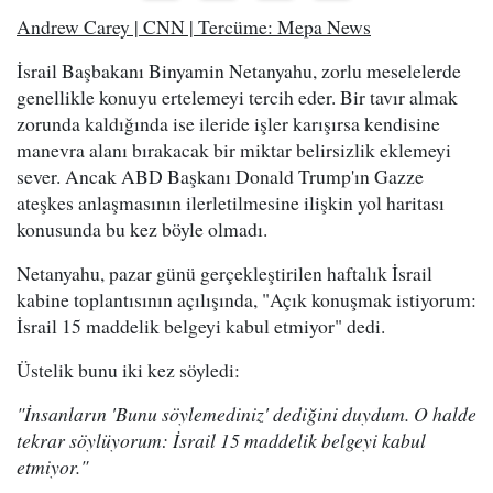
Andrew Carey | CNN | Tercüme: Mepa News
İsrail Başbakanı Binyamin Netanyahu, zorlu meselelerde
genellikle konuyu ertelemeyi tercih eder. Bir tavır almak
zorunda kaldığında ise ileride işler karışırsa kendisine
manevra alanı bırakacak bir miktar belirsizlik eklemeyi
sever. Ancak ABD Başkanı Donald Trump'ın Gazze
ateşkes anlaşmasının ilerletilmesine ilişkin yol haritası
konusunda bu kez böyle olmadı.
Netanyahu, pazar günü gerçekleştirilen haftalık İsrail
kabine toplantısının açılışında, "Açık konuşmak istiyorum:
İsrail 15 maddelik belgeyi kabul etmiyor" dedi.
Üstelik bunu iki kez söyledi:
"İnsanların 'Bunu söylemediniz' dediğini duydum. O halde
tekrar söylüyorum: İsrail 15 maddelik belgeyi kabul
etmiyor."