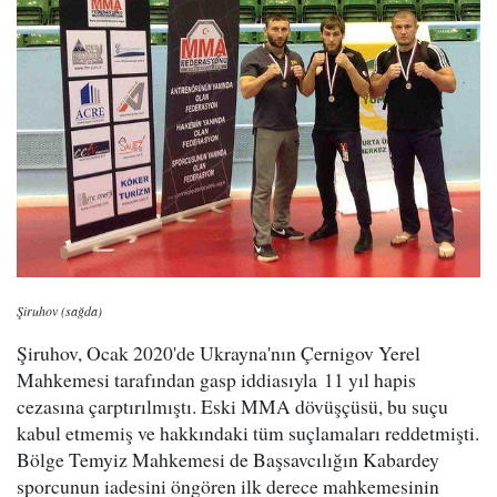
Şiruhov (sağda)
Şiruhov, Ocak 2020'de Ukrayna'nın Çernigov Yerel
Mahkemesi tarafından gasp iddiasıyla 11 yıl hapis
cezasına çarptırılmıştı. Eski MMA dövüşçüsü, bu suçu
kabul etmemiş ve hakkındaki tüm suçlamaları reddetmişti.
Bölge Temyiz Mahkemesi de Başsavcılığın Kabardey
sporcunun iadesini öngören ilk derece mahkemesinin