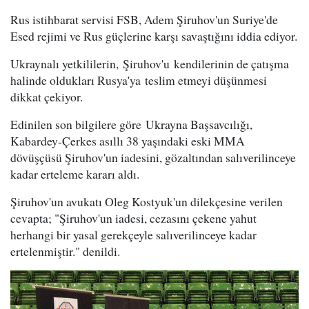
Rus istihbarat servisi FSB, Adem Şiruhov'un Suriye'de
Esed rejimi ve Rus güçlerine karşı savaştığını iddia ediyor.
Ukraynalı yetkililerin, Şiruhov'u kendilerinin de çatışma
halinde oldukları Rusya'ya teslim etmeyi düşünmesi
dikkat çekiyor.
Edinilen son bilgilere göre Ukrayna Başsavcılığı,
Kabardey-Çerkes asıllı 38 yaşındaki eski MMA
dövüşçüsü Şiruhov'un iadesini, gözaltından salıverilinceye
kadar erteleme kararı aldı.
Şiruhov'un avukatı Oleg Kostyuk'un dilekçesine verilen
cevapta; "Şiruhov'un iadesi, cezasını çekene yahut
herhangi bir yasal gerekçeyle salıverilinceye kadar
ertelenmiştir." denildi.