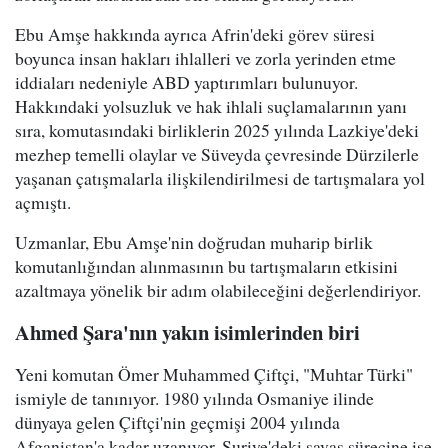
Ebu Amşe hakkında ayrıca Afrin'deki görev süresi
boyunca insan hakları ihlalleri ve zorla yerinden etme
iddiaları nedeniyle ABD yaptırımları bulunuyor.
Hakkındaki yolsuzluk ve hak ihlali suçlamalarının yanı
sıra, komutasındaki birliklerin 2025 yılında Lazkiye'deki
mezhep temelli olaylar ve Süveyda çevresinde Dürzilerle
yaşanan çatışmalarla ilişkilendirilmesi de tartışmalara yol
açmıştı.
Uzmanlar, Ebu Amşe'nin doğrudan muharip birlik
komutanlığından alınmasının bu tartışmaların etkisini
azaltmaya yönelik bir adım olabileceğini değerlendiriyor.
Ahmed Şara'nın yakın isimlerinden biri
Yeni komutan Ömer Muhammed Çiftçi, "Muhtar Türki"
ismiyle de tanınıyor. 1980 yılında Osmaniye ilinde
dünyaya gelen Çiftçi'nin geçmişi 2004 yılında
Afganistan'a kadar uzanıyor. Suriye'deki savaş sürecine ise