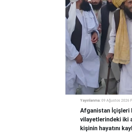
Yayınlanma:
09 Ağustos 2026 P
Afganistan İçişler
vilayetlerindeki ik
kişinin hayatını ka