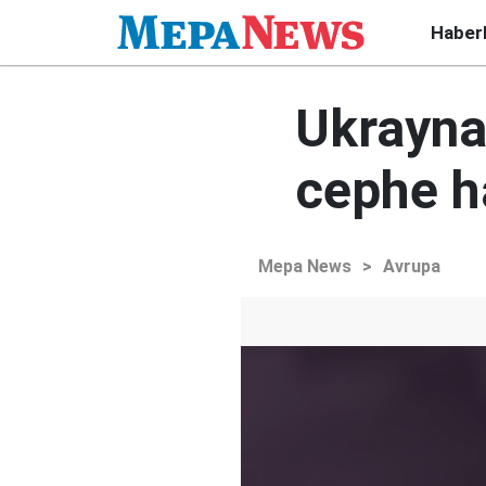
Haber
Ukrayna
cephe ha
Mepa News
>
Avrupa