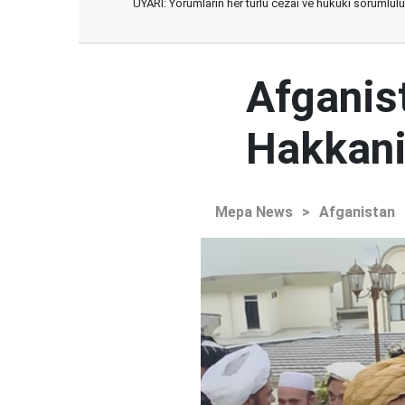
UYARI: Yorumların her türlü cezai ve hukuki sorumlulu
Afganist
Hakkani'
Mepa News
>
Afganistan