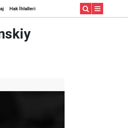
aj
Hak İhlalleri
nskiy