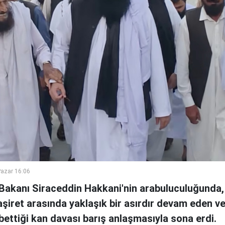
azar 16:06
i Bakanı Siraceddin Hakkani'nin arabuluculuğunda,
i aşiret arasında yaklaşık bir asırdır devam eden v
ybettiği kan davası barış anlaşmasıyla sona erdi.