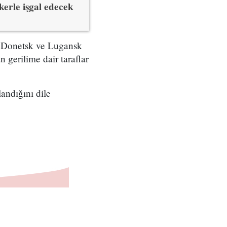
erle işgal edecek
i Donetsk ve Lugansk
gerilime dair taraflar
andığını dile