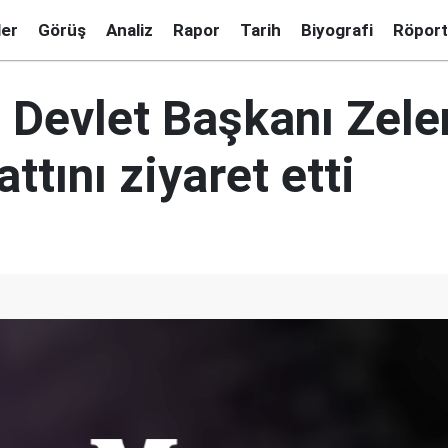
ler
Görüş
Analiz
Rapor
Tarih
Biyografi
Röport
 Devlet Başkanı Zele
ttını ziyaret etti