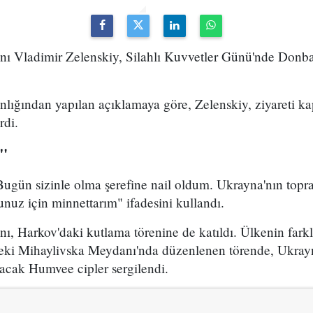
ı Vladimir Zelenskiy, Silahlı Kuvvetler Günü'nde Donbas
lığından yapılan açıklamaya göre, Zelenskiy, ziyareti 
rdi.
m"
Bugün sizinle olma şerefine nail oldum. Ukrayna'nın topr
nuz için minnettarım" ifadesini kullandı.
, Harkov'daki kutlama törenine de katıldı. Ülkenin farklı
eki Mihaylivska Meydanı'nda düzenlenen törende, Ukrayn
lacak Humvee cipler sergilendi.