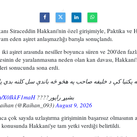
kanı Siraceddin Hakkani'nin özel girişimiyle, Paktika ve H
vam eden aşiret anlaşmazlığı barışla sonuçlandı.
iki aşiret arasında nesiller boyunca süren ve 200'den fazl
esinin de yaralanmasına neden olan kan davası, Hakkani'
eri sonucunda sona erdi.
ویه پکتیا کې د خلیفه صاحب په هڅو څه باندې سل کلنه بدي 
com/X0IkkF1maH
بشپړ راپور????
Raihan (@Raihan_093)
August 9, 2026
unca çok sayıda uzlaştırma girişiminin başarısız olmasının 
konusunda Hakkani'ye tam yetki verdiği belirtildi.