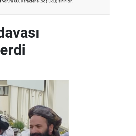
yorum 600 karakterle (boşluklu) sınırlıdır.
 davası
erdi