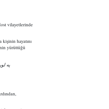
ost vilayetlerinde
a kişinin hayatını
nin yürüttüğü
په ل!
ardından,