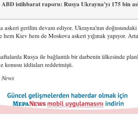
ABD istihbarat raporu: Rusya Ukrayna'yı 175 bin ask
a askeri gerilim devam ediyor. Ukrayna'nın doğusundak
e hem Kiev hem de Moskova askeri yığınak yapıyor. Artan 
aftalarda Rusya ile bağlantılı bir darbenin ülkesinde planl
öz konusu iddiaları reddetmişti.
 News