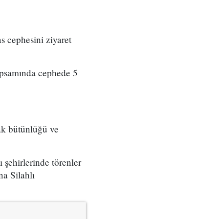
 cephesini ziyaret
kapsamında cephede 5
ak bütünlüğü ve
 şehirlerinde törenler
a Silahlı