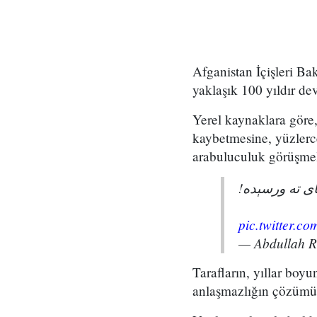
Afganistan İçişleri Ba
yaklaşık 100 yıldır de
Yerel kaynaklara göre, 
kaybetmesine, yüzlerc
arabuluculuk görüşmel
پای ته ورسېده
pic.twitter.
— Abdullah 
Tarafların, yıllar boy
anlaşmazlığın çözümü 