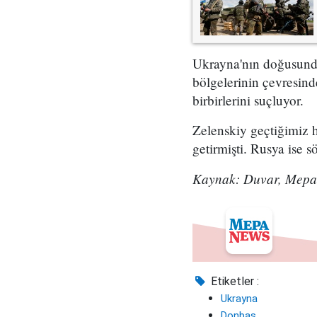
Ukrayna'nın doğusund
bölgelerinin çevresind
birbirlerini suçluyor.
Zelenskiy geçtiğimiz h
getirmişti. Rusya ise s
Kaynak: Duvar, Mepa
Etiketler :
Ukrayna
Donbas