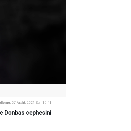
lleme:
07 Aralık 2021 Salı 10:41
de Donbas cephesini