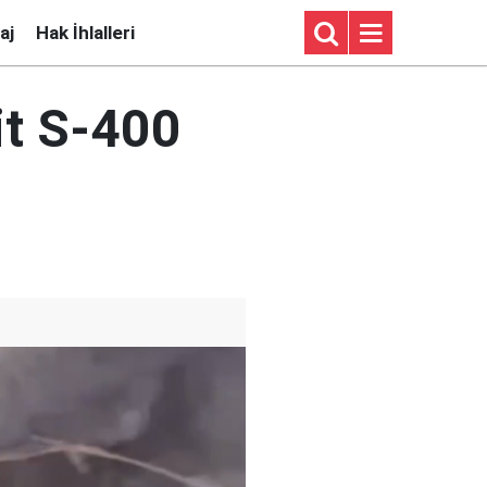
aj
Hak İhlalleri
it S-400