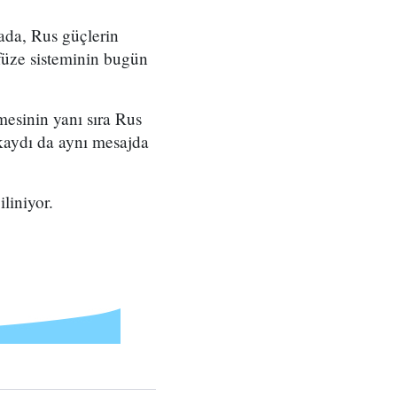
ada, Rus güçlerin
füze sisteminin bugün
esinin yanı sıra Rus
 kaydı da aynı mesajda
liniyor.