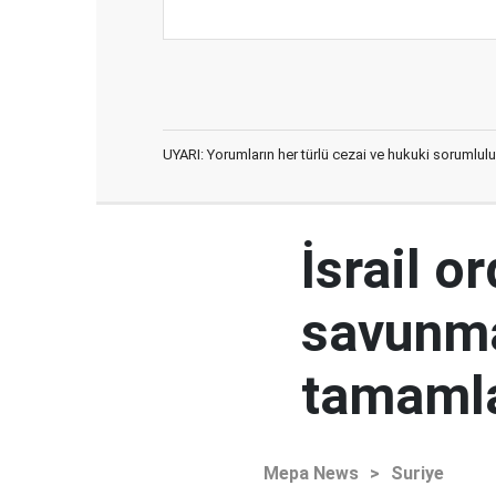
UYARI: Yorumların her türlü cezai ve hukuki sorumlulu
İsrail o
savunma
tamaml
Mepa News
>
Suriye