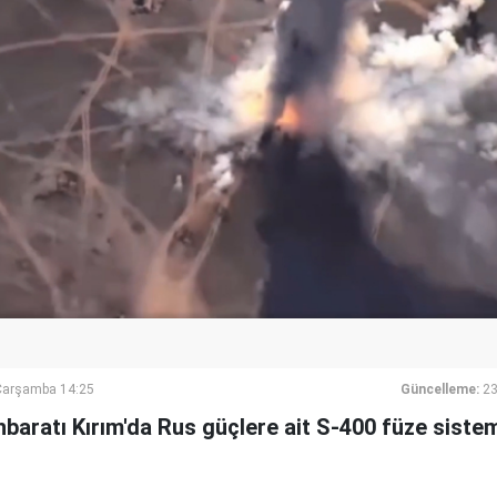
Çarşamba 14:25
Güncelleme:
23
hbaratı Kırım'da Rus güçlere ait S-400 füze sistem