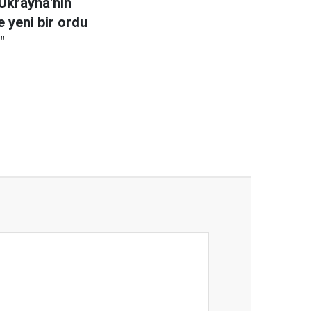
Ukrayna'nın
 yeni bir ordu
"