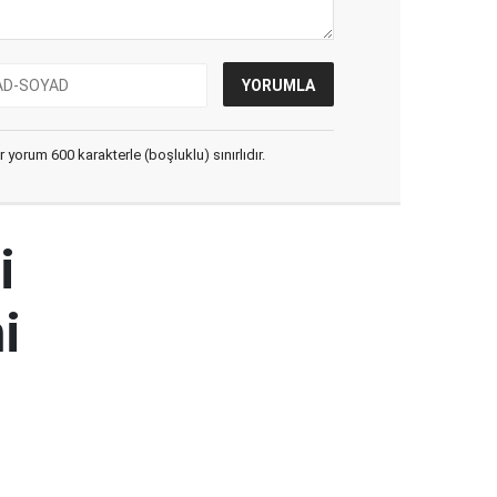
yorum 600 karakterle (boşluklu) sınırlıdır.
i
i