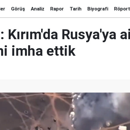
ler
Görüş
Analiz
Rapor
Tarih
Biyografi
Röport
 Kırım'da Rusya'ya a
i imha ettik