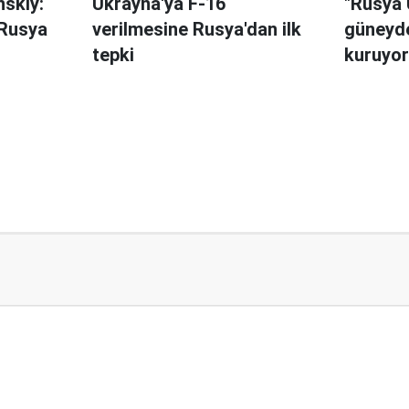
nskiy:
Ukrayna'ya F-16
"Rusya 
 Rusya
verilmesine Rusya'dan ilk
güneyde
tepki
kuruyor