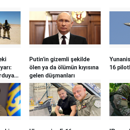
eki
Putin'in gizemli şekilde
Yunanis
yarı:
ölen ya da ölümün kıyısına
16 pilot
orduya
gelen düşmanları