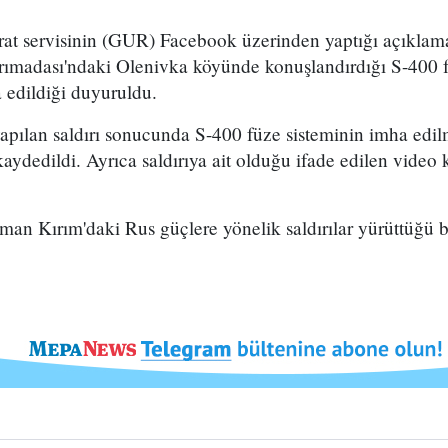
arat servisinin (GUR) Facebook üzerinden yaptığı açıklam
rımadası'ndaki Olenivka köyünde konuşlandırdığı S-400 
 edildiği duyuruldu.
pılan saldırı sonucunda S-400 füze sisteminin imha edilm
aydedildi. Ayrıca saldırıya ait olduğu ifade edilen video
n Kırım'daki Rus güçlere yönelik saldırılar yürüttüğü bi