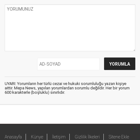
UYARI: Yorumların her türlü cezai ve hukuki sorumluluğu yazan kişiye
aittir. Mepa News, yapılan yorumlardan sorumlu değildir. Her bir yorum
600 karakterle (boşluklu) sınırlıdır.
Anasayfa
Künye
İletişim
Gizlilik İlkeleri
Sitene Ekle