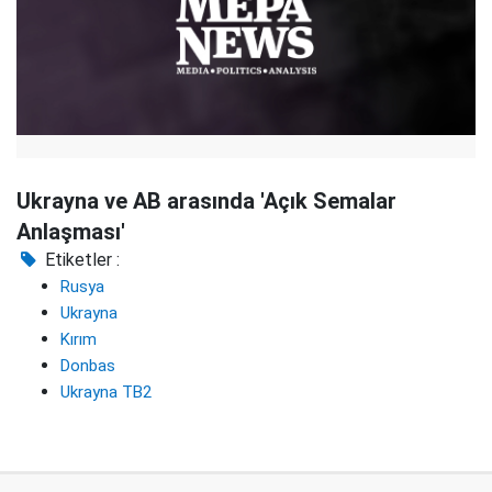
Ukrayna ve AB arasında 'Açık Semalar
Anlaşması'
Etiketler :
Rusya
Ukrayna
Kırım
Donbas
Ukrayna TB2