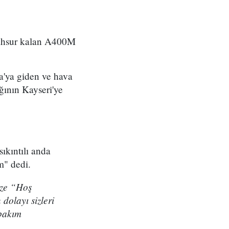
mahsur kalan A400M
a'ya giden ve hava
ğının Kayseri'ye
ıkıntılı anda
m" dedi.
ize “Hoş
 dolayı sizleri
 bakım