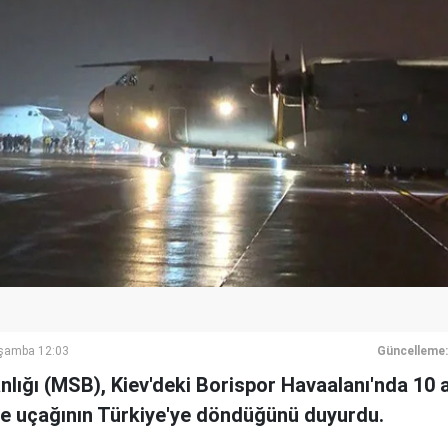
rşamba 12:03
Güncelleme:
nlığı (MSB), Kiev'deki Borispor Havaalanı'nda 10 
iye uçağının Türkiye'ye döndüğünü duyurdu.