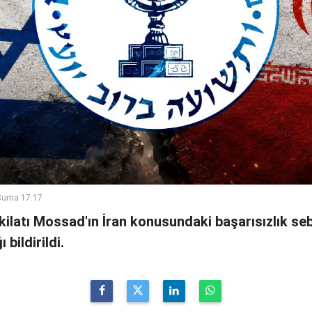
Cuma 17:17
şkilatı Mossad'ın İran konusundaki başarısızlık se
bildirildi.