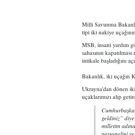
Milli Savunma Bakanl
tipi iki nakiye uçağı
MSB, insani yardım gö
sahasının kapatılması
intikale başladığını açı
Bakanlık, iki uçağın Ka
Ukrayna'dan dönen iki
uçaklarımızı alıp geti
Cumhurbaşkan
geldiniz” diye
milletim adın
personelini ve