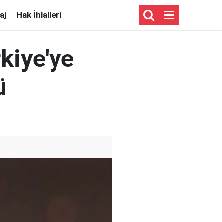
aj
Hak İhlalleri
kiye'ye
ü