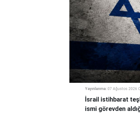
Yayınlanma:
07 Ağustos 2026 
İsrail istihbarat te
ismi görevden aldığı 