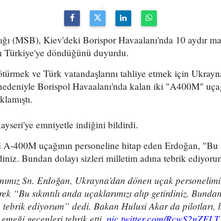
ığı (MSB), Kiev'deki Borispor Havaalanı'nda 10 aydır 
nın Türkiye'ye döndüğünü duyurdu.
türmek ve Türk vatandaşlarını tahliye etmek için Ukrayn
 nedeniyle Borispol Havaalanı'nda kalan iki "A400M" uça
klamıştı.
yseri'ye emniyetle indiğini bildirdi.
 A-400M uçağının personeline hitap eden Erdoğan, "Bu s
rdiniz. Bundan dolayı sizleri milletim adına tebrik ediyoru
ımız Sn. Erdoğan, Ukrayna’dan dönen uçak personelim
rek “Bu sıkıntılı anda uçaklarımızı alıp getirdiniz. Bundan
a tebrik ediyorum” dedi. Bakan Hulusi Akar da pilotları,
 emeği geçenleri tebrik etti.
pic.twitter.com/RcwS2nZFLT