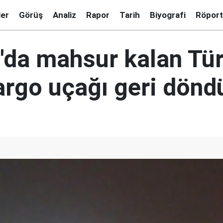
ler
Görüş
Analiz
Rapor
Tarih
Biyografi
Röport
'da mahsur kalan Tür
kargo uçağı geri dönd