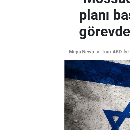
planı ba
görevden
Mepa News
>
İran-ABD-İsr