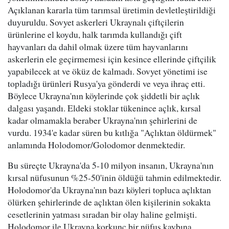
Açıklanan kararla tüm tarımsal üretimin devletleştirildiği
duyuruldu. Sovyet askerleri Ukraynalı çiftçilerin
ürünlerine el koydu, halk tarımda kullandığı çift
hayvanları da dahil olmak üzere tüm hayvanlarını
askerlerin ele geçirmemesi için kesince ellerinde çiftçilik
yapabilecek at ve öküz de kalmadı. Sovyet yönetimi ise
topladığı ürünleri Rusya'ya gönderdi ve veya ihraç etti.
Böylece Ukrayna'nın köylerinde çok şiddetli bir açlık
dalgası yaşandı. Eldeki stoklar tükenince açlık, kırsal
kadar olmamakla beraber Ukrayna'nın şehirlerini de
vurdu. 1934'e kadar süren bu kıtlığa "Açlıktan öldürmek"
anlamında Holodomor/Golodomor denmektedir.
Bu süreçte Ukrayna'da 5-10 milyon insanın, Ukrayna'nın
kırsal nüfusunun %25-50'inin öldüğü tahmin edilmektedir.
Holodomor'da Ukrayna'nın bazı köyleri topluca açlıktan
ölürken şehirlerinde de açlıktan ölen kişilerinin sokakta
cesetlerinin yatması sıradan bir olay haline gelmişti.
Holodomor ile Ukrayna korkunç bir nüfus kaybına