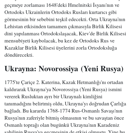
geçmeye zorlaması 1648'deki Hmelnitski İsyanı'nın ve
Ortodoks Ukrainlerin Ortodoks Rusları kurtarıcı gibi
görmesinin bir sebebini teşkil edecekti. Orta Ukrayna'nın
Lehistan etkisinden tamamen çıkmasıyla Birlik Kilisesi
dini yapılanması Ortodokslaşacak, Kiev'de Birlik Kilisesi
mensubiyeti kaybolacak, bu kez de Ortodoks Rus ve
Kazaklar Birlik Kilisesi üyelerini zorla Ortodoksluğa
döndürecekti.
Ukrayna: Novorossiya (Yeni Rusya)
1775'te Çariçe 2. Katerina, Kazak Hetmanlığı'nı ortadan
kaldırarak Ukrayna'ya Novorossiya (Yeni Rusya) ismini
vererek Rusluktan ayrı bir Ukraynalı kimliğini
tanımadığını belirtmiş oldu, Ukrayna'yı doğrudan Çarlığa
bağladı. Bu kararda 1768-1774 Rus-Osmanlı Savaşı'nın
Rusya'nın zaferiyle bitmiş olmasının ve bu savaştan önce
Osmanlı toprağı olan bugünkü Ukrayna'nın Karadeniz
sahilinin Rusya'ya geçmesinin de etkisi olmuştu. Yine bu