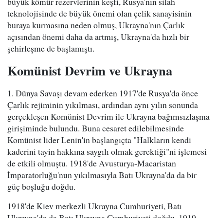
büyük kömür rezervlerinin keşfi, Rusya'nın silah
teknolojisinde de büyük önemi olan çelik sanayisinin
buraya kurmasına neden olmuş, Ukrayna'nın Çarlık
açısından önemi daha da artmış, Ukrayna'da hızlı bir
şehirleşme de başlamıştı.
Komünist Devrim ve Ukrayna
1. Dünya Savaşı devam ederken 1917'de Rusya'da önce
Çarlık rejiminin yıkılması, ardından aynı yılın sonunda
gerçekleşen Komünist Devrim ile Ukrayna bağımsızlaşma
girişiminde bulundu. Buna cesaret edilebilmesinde
Komünist lider Lenin'in başlangıçta "Halkların kendi
kaderini tayin hakkına saygılı olmak gerektiği"ni işlemesi
de etkili olmuştu. 1918'de Avusturya-Macaristan
İmparatorluğu'nun yıkılmasıyla Batı Ukrayna'da da bir
güç boşluğu doğdu.
1918'de Kiev merkezli Ukrayna Cumhuriyeti, Batı
Ukrayna'da da Batı Ukrayna Cumhuriyeti doğdu. 1919