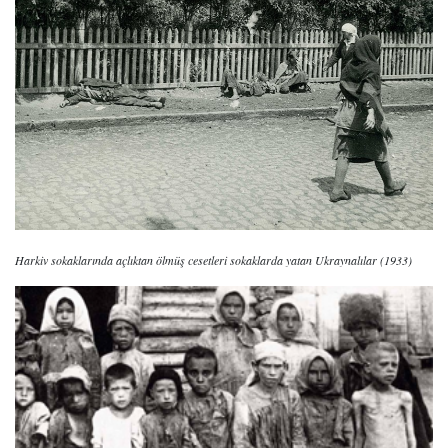
Harkiv sokaklarında açlıktan ölmüş cesetleri sokaklarda yatan Ukraynalılar (1933)