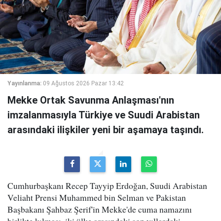
Yayınlanma:
09 Ağustos 2026 Pazar 13:42
Mekke Ortak Savunma Anlaşması'nın
imzalanmasıyla Türkiye ve Suudi Arabistan
arasındaki ilişkiler yeni bir aşamaya taşındı.
Cumhurbaşkanı Recep Tayyip Erdoğan, Suudi Arabistan
Veliaht Prensi Muhammed bin Selman ve Pakistan
Başbakanı Şahbaz Şerif'in Mekke'de cuma namazını
birlikte kılması, iki ülke arasındaki son yıllardaki