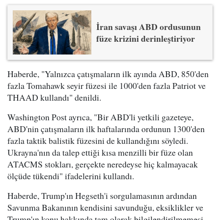
İran savaşı ABD ordusunun
füze krizini derinleştiriyor
Haberde, "Yalnızca çatışmaların ilk ayında ABD, 850'den
fazla Tomahawk seyir füzesi ile 1000'den fazla Patriot ve
THAAD kullandı" denildi.
Washington Post ayrıca, "Bir ABD'li yetkili gazeteye,
ABD'nin çatışmaların ilk haftalarında ordunun 1300'den
fazla taktik balistik füzesini de kullandığını söyledi.
Ukrayna'nın da talep ettiği kısa menzilli bir füze olan
ATACMS stokları, gerçekte neredeyse hiç kalmayacak
ölçüde tükendi" ifadelerini kullandı.
Haberde, Trump'ın Hegseth'i sorgulamasının ardından
Savunma Bakanının kendisini savunduğu, eksiklikler ve
Trump'ın konu hakkında tam olarak bilgilendirilmemesi