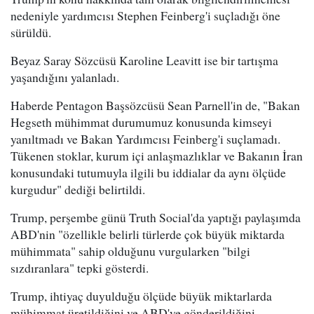
nedeniyle yardımcısı Stephen Feinberg'i suçladığı öne
sürüldü.
Beyaz Saray Sözcüsü Karoline Leavitt ise bir tartışma
yaşandığını yalanladı.
Haberde Pentagon Başsözcüsü Sean Parnell'in de, "Bakan
Hegseth mühimmat durumumuz konusunda kimseyi
yanıltmadı ve Bakan Yardımcısı Feinberg'i suçlamadı.
Tükenen stoklar, kurum içi anlaşmazlıklar ve Bakanın İran
konusundaki tutumuyla ilgili bu iddialar da aynı ölçüde
kurgudur" dediği belirtildi.
Trump, perşembe günü Truth Social'da yaptığı paylaşımda
ABD'nin "özellikle belirli türlerde çok büyük miktarda
mühimmata" sahip olduğunu vurgularken "bilgi
sızdıranlara" tepki gösterdi.
Trump, ihtiyaç duyulduğu ölçüde büyük miktarlarda
mühimmat üretildiğini ve ABD'ye gönderildiğini,