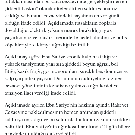
tutuklanmasından bu yana cezaevinde gerçekleştirilen en
şiddetli baskın" olarak nitelendirilen saldırıya maruz
kaldığı ve bunun "cezaevindeki hayatının en zor günü"
olduğu ifade edildi. Açıklamada tutsakların coplarla
dövüldüğü, elektrik şokuna maruz bırakıldığı, göz
yaşartıcı gaz ve plastik mermilerle hedef alındığı ve polis
köpekleriyle saldırıya uğradığı belirtildi.
Açıklamaya göre Ebu Safiye kronik kalp hastalığı ve
yüksek tansiyonun yanı sıra şiddetli boyun ağrısı, bel
fıtığı, kasık fıtığı, görme sorunları, sürekli baş dönmesi ve
kalp çarpıntısı yaşıyor. Durumunun ciddiyetine rağmen
cezaevi yönetiminin kendisine yalnızca ağrı kesici ve
tansiyon ilacı verdiği ifade edildi.
Açıklamada ayrıca Ebu Safiye'nin haziran ayında Rakevet
Cezaevine nakledilmesinin hemen ardından şiddetli
saldırıya uğradığı ve bu saldırıda bir kaburgasının kırıldığı
belirtildi. Ebu Safiye'nin ağır koşullar altında 21 gün hücre
hapsinde tutulduğu da kaydedildi.