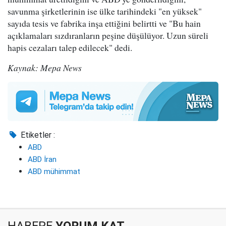
savunma şirketlerinin ise ülke tarihindeki "en yüksek"
sayıda tesis ve fabrika inşa ettiğini belirtti ve "Bu hain
açıklamaları sızdıranların peşine düşülüyor. Uzun süreli
hapis cezaları talep edilecek" dedi.
Kaynak: Mepa News
Etiketler :
ABD
ABD İran
ABD mühimmat
HABERE
YORUM KAT