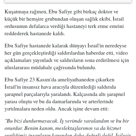
Kuşatmaya rağmen, Ebu Safiye gibi birkaç doktor ve
küçük bir hemşire grubundan oluşan sağlık ekibi, İsrail
ordusunun defalarca verdiği hastaneyi terk etme emrini
reddederek hastanede kaldı.
Ebu Safiye hastanede kalarak dünyayı İsrail'in neredeyse
her gün gerçekleştirdiği saldırılardan haberdar etti, video
açıklamaları yayınladı ve saldırıların sona erdirilmesi için
uluslararası müdahale çağrısında bulundu.
Ebu Safiye 23 Kasım'da ameliyathaneden çıkarken
İsrail'in insansız hava aracıyla düzenlediği saldırıda
şarapnel parçalarıyla yaralandı. Kalçasında altı şarapnel
yarası oluştu ve bu da damarlarında ve arterlerinde
yırtılmalara neden oldu. Ancak işine devam etti:
"Bu bizi durdurmayacak. İş yerimde yaralandım ve bu bir
onurdur. Benim kanım, meslektaşlarımın ya da hizmet
verdiğimiz insanların kanından daha değerli değil. İyileşir