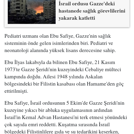
İsrail ordusu Gazze'deki
hastanede sağlık görevlilerini
yakarak katletti
Pediatri uzmanı olan Ebu Safiye, Gazze'nin sağlık
sisteminin önde gelen isimlerinden biri. Pediatri ve
neonatoloji alanında yüksek lisans derecesine sahip.
Ebu İlyas lakabıyla da bilinen Ebu Safiye, 21 Kasım
1973'te Gazze Şeridi'nin kuzeyindeki Cebaliye mülteci
kampında doğdu. Ailesi 1948 yılında Askalan
bölgesindeki bir Filistin kasabası olan Hamame'den göç
ettirilmişti.
Ebu Safiye, İsrail ordusunun 5 Ekim'de Gazze Şeridi'nin
kuzeyine yıkıcı bir abluka uygulamasının ardından
İsrail'in Kemal Advan Hastanesi'ni terk etmesi yönündeki
çok sayıda emri reddetti. Kuşatma sırasında İsrail
bölgedeki Filistinlilere gıda ve su tedarikini keserken,