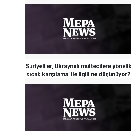
Suriyeliler, Ukraynalı mültecilere yöneli
'sıcak karşılama' ile ilgili ne düşünüyor?