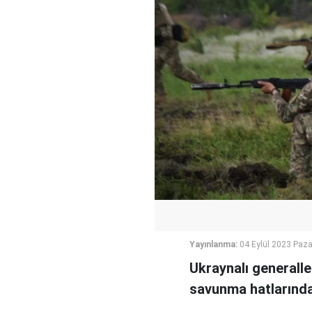
Yayınlanma:
04 Eylül 2023 Paza
Ukraynalı generalle
savunma hatlarından 