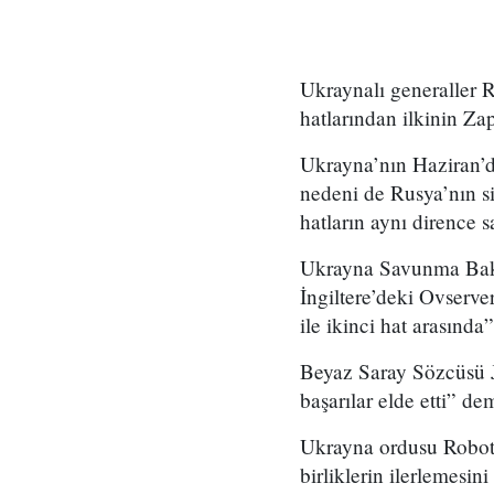
Ukraynalı generaller 
hatlarından ilkinin Za
Ukrayna’nın Haziran’d
nedeni de Rusya’nın si
hatların aynı dirence 
Ukrayna Savunma Baka
İngiltere’deki Ovserv
ile ikinci hat arasında”
Beyaz Saray Sözcüsü 
başarılar elde etti” dem
Ukrayna ordusu Roboty
birliklerin ilerlemesin