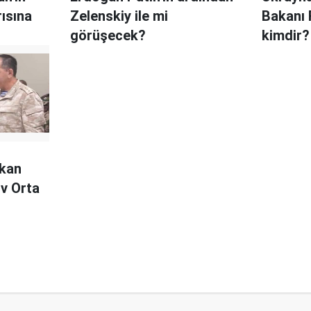
rısına
Zelenskiy ile mi
Bakanı
görüşecek?
kimdir?
kan
v Orta