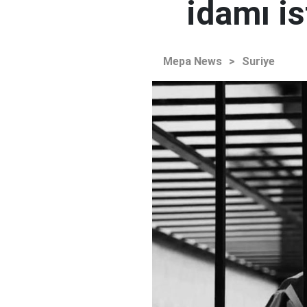
idamı is
Mepa News
>
Suriye