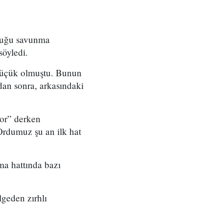
rduğu savunma
söyledi.
 küçük olmuştu. Bunun
dan sonra, arkasındaki
or” derken
Ordumuz şu an ilk hat
a hattında bazı
geden zırhlı