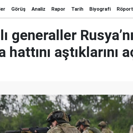
ler
Görüş
Analiz
Rapor
Tarih
Biyografi
Röport
ı generaller Rusya’nı
hattını aştıklarını a