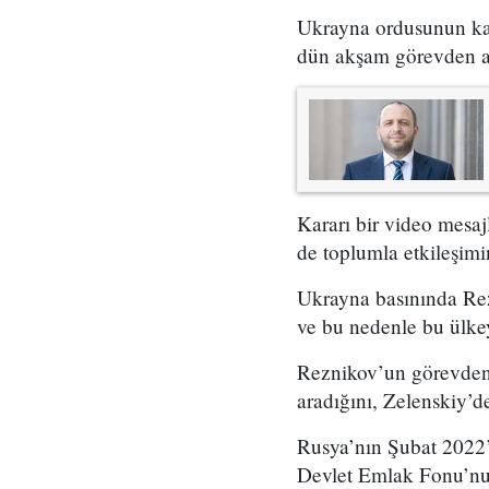
Ukrayna ordusunun kar
dün akşam görevden a
Kararı bir video mesa
de toplumla etkileşimi
Ukrayna basınında Rezn
ve bu nedenle bu ülkey
Reznikov’un görevden 
aradığını, Zelenskiy’de
Rusya’nın Şubat 2022’
Devlet Emlak Fonu’nu