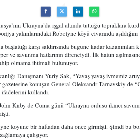
Rusya’nın Ukrayna’da işgal altında tuttuğu topraklara ku
porijya yakınlarındaki Robotyne köyü civarında aşıldığını 
a başlattığı karşı saldırısında bugüne kadar kazanımları
per ve savunma hatlarının direnciydi. İlk hattın aşılmasın
sahip olmama ihtimali bulunuyor.
nlığı Danışmanı Yuriy Sak, “Yavaş yavaş ivmemiz artıy
er gazetesine konuşan General Oleksandr Tarnavskiy de “
 ifadelerini kullandı.
John Kirby de Cuma günü “Ukrayna ordusu ikinci savunm
işti.
ne köyüne bir haftadan daha önce girmişti. Şimdi bu böl
i sağlamaya çalışıyor.