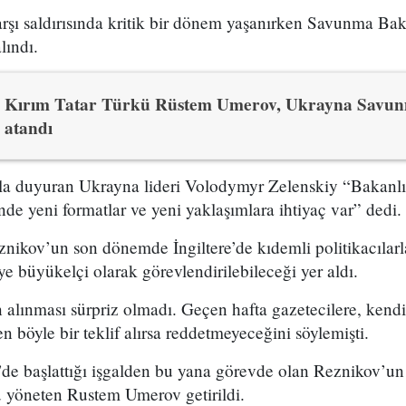
şı saldırısında kritik bir dönem yaşanırken Savunma Bak
lındı.
Kırım Tatar Türkü Rüstem Umerov, Ukrayna Savun
atandı
jla duyuran Ukrayna lideri Volodymyr Zelenskiy “Bakan
nde yeni formatlar ve yeni yaklaşımlara ihtiyaç var” dedi.
ikov’un son dönemde İngiltere’de kıdemli politikacılarla 
e büyükelçi olarak görevlendirilebileceği yer aldı.
alınması sürpriz olmadı. Geçen hafta gazetecilere, kendi
n böyle bir teklif alırsa reddetmeyeceğini söylemişti.
de başlattığı işgalden bu yana görevde olan Reznikov’un
 yöneten Rustem Umerov getirildi.