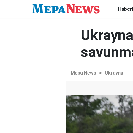
Haber
Ukraynal
savunma 
Mepa News
>
Ukrayna