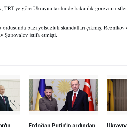
TRT'ye göre Ukrayna tarihinde bakanlık görevini üstlen
ordusunda bazı yolsuzluk skandalları çıkmış, Reznikov
v Şapovalov istifa etmişti.
n'ın
Erdoğan Putin'in ardından
Ukrayna