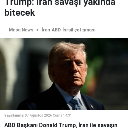
Trump: İran savaşı yakında
bitecek
Mepa News
>
İran-ABD-İsrail çatışması
Yayınlanma:
07 Ağustos 2026 Cuma 14:31
ABD Başkanı Donald Trump, İran ile savaşın