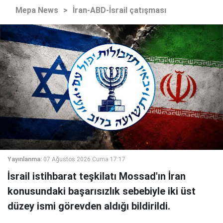
Mepa News
>
İran-ABD-İsrail çatışması
Yayınlanma:
07 Ağustos 2026 Cuma 17:17
İsrail istihbarat teşkilatı Mossad'ın İran
konusundaki başarısızlık sebebiyle iki üst
düzey ismi görevden aldığı bildirildi.