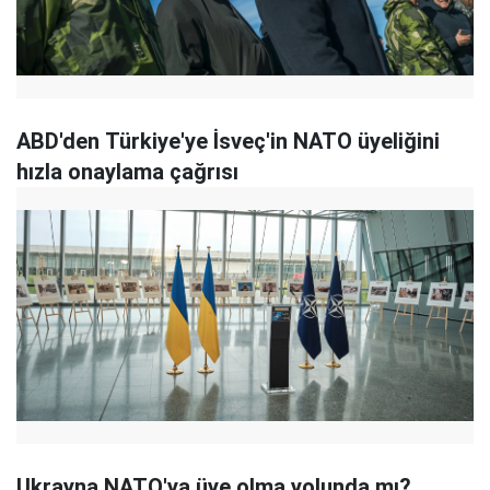
ABD'den Türkiye'ye İsveç'in NATO üyeliğini
hızla onaylama çağrısı
Ukrayna NATO'ya üye olma yolunda mı?