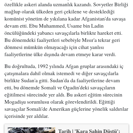
özellikle askeri alanda uzmanlık kazandı. Sovyetler Birliği
mağlup olarak ülkeden geri çekilene ve desteklediği
komünist yönetim de yıkılana kadar Afganistan'da savaşa
devam etti. Ebu Muhammed, Usame bin Ladin
öncülüğündeki yabancı savaşçılarla birlikte hareket etti.
Bu dönemdeki faaliyetleri sebebiyle Mısır'a tekrar geri
dönmesi mümkün olmayacağı için cihat yanlısı
faaliyetlerine ülke dışında devam etmeye karar verdi.
Bu doğrultuda, 1992 yılında Afgan gruplar arasındaki iç
çatışmalara dahil olmak istemedi ve diğer savaşçılarla
birlikte Sudan'a gitti. Sudan'da da faaliyetlerine devam
etti, bu dönemde Somali ve Ogadin'deki savaşçıların
eğitilmesi sürecinde yer aldı. Bu askeri eğitim sürecinin
Mogadişu sorumlusu olarak görevlendirildi. Eğittiği
savaşçılar Somali'de Amerikan güçlerine yönelik saldırılar
içerisinde yer aldılar.
Tarih | 'Kara Şahin Düştü':