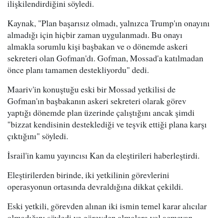
ilişkilendirdiğini söyledi.
Kaynak, "Plan başarısız olmadı, yalnızca Trump'ın onayını
almadığı için hiçbir zaman uygulanmadı. Bu onayı
almakla sorumlu kişi başbakan ve o dönemde askeri
sekreteri olan Gofman'dı. Gofman, Mossad'a katılmadan
önce planı tamamen destekliyordu" dedi.
Maariv'in konuştuğu eski bir Mossad yetkilisi de
Gofman'ın başbakanın askeri sekreteri olarak görev
yaptığı dönemde plan üzerinde çalıştığını ancak şimdi
"bizzat kendisinin desteklediği ve teşvik ettiği plana karşı
çıktığını" söyledi.
İsrail'in kamu yayıncısı Kan da eleştirileri haberleştirdi.
Eleştirilerden birinde, iki yetkilinin görevlerini
operasyonun ortasında devraldığına dikkat çekildi.
Eski yetkili, görevden alınan iki ismin temel karar alıcılar
olmadığını söyledi ve görevden almalara yol açmayan