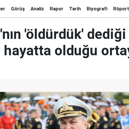
ler
Görüş
Analiz
Rapor
Tarih
Biyografi
Röport
nın 'öldürdük' dediği
 hayatta olduğu ortay