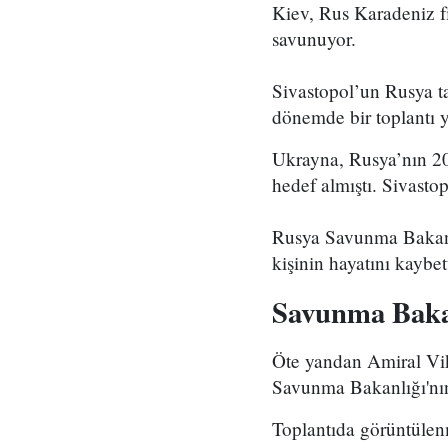
Kiev, Rus Karadeniz f
savunuyor.
Sivastopol’un Rusya ta
dönemde bir toplantı y
Ukrayna, Rusya’nın 201
hedef almıştı. Sivasto
Rusya Savunma Bakanlı
kişinin hayatını kaybett
Savunma Bakanl
Öte yandan Amiral Vik
Savunma Bakanlığı'nın 
Toplantıda görüntülenm