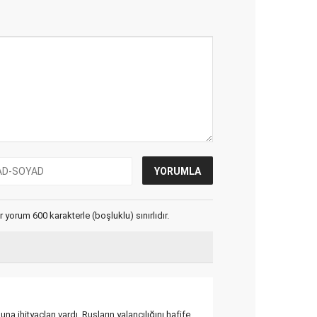
yorum 600 karakterle (boşluklu) sınırlıdır.
na ihityaçları vardı. Rusların yalancılığını hafife