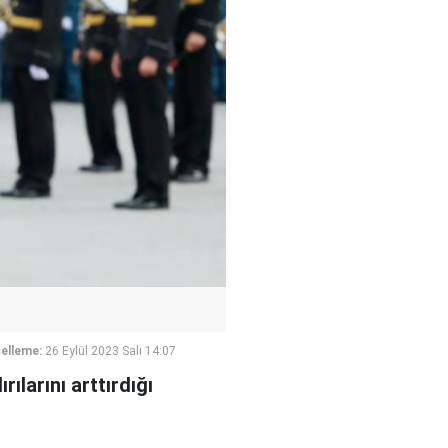
elleme:
26 Eylül 2023 Salı 14:07
larını arttırdığı