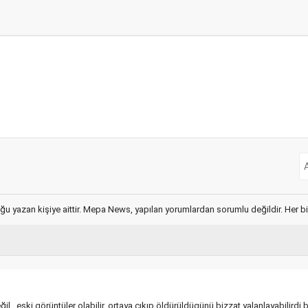
ğu yazan kişiye aittir. Mepa News, yapılan yorumlardan sorumlu değildir. Her bir 
il , eski görüntüler olabilir, ortaya çıkıp öldürüldügünü bizzat yalanlayabilirdi bu