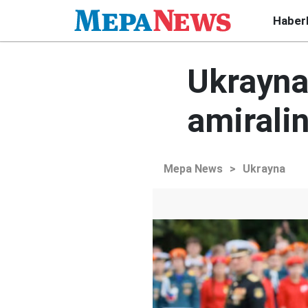
Haber
Ukrayna'
amiralin
Mepa News
>
Ukrayna