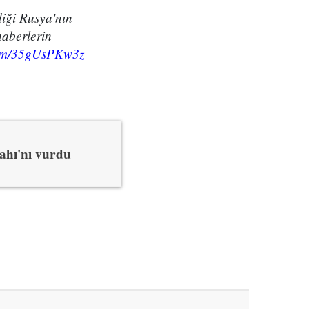
iği Rusya'nın
haberlerin
.com/35gUsPKw3z
ahı'nı vurdu