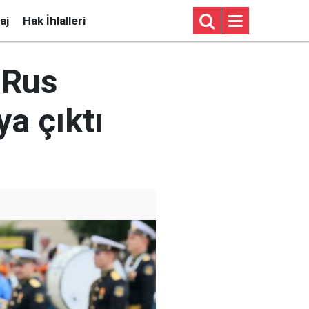
aj
Hak İhlalleri
 Rus
a çıktı