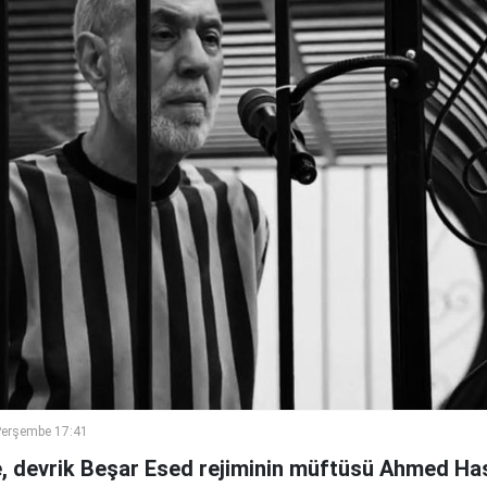
Perşembe 17:41
 devrik Beşar Esed rejiminin müftüsü Ahmed Has