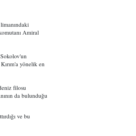
 limanındaki
 komutanı Amiral
 Sokolov'un
 Kırım'a yönelik en
eniz filosu
tanının da bulunduğu
tırdığı ve bu