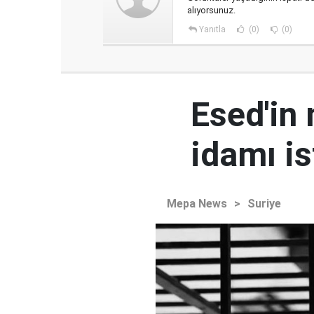
alıyorsunuz.
Yanıtla
(0)
(0)
Esed'in
idamı is
Mepa News
>
Suriye