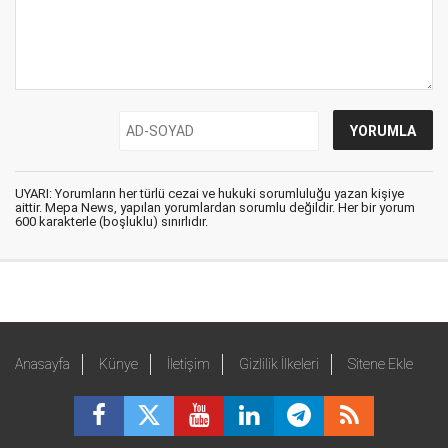
UYARI: Yorumların her türlü cezai ve hukuki sorumluluğu yazan kişiye
aittir. Mepa News, yapılan yorumlardan sorumlu değildir. Her bir yorum
600 karakterle (boşluklu) sınırlıdır.
Anasayfa
Künye
İletişim
Gizlilik İlkeleri
Sitene Ekle