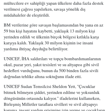
mültecilere ev sahipliği yapan ülkelere daha fazla destek
verilmesi çağrısı yapılırken, savaşa yönelik dış
müdahaleler de eleştirildi.
BM verilerine göre savaşın başlamasından bu yana en az
59 bin kişi hayatını kaybetti, yaklaşık 13 milyon kişi
yerinden edildi ve ülkenin birçok bölgesi kıtlıkla karşı
karşıya kaldı. Yaklaşık 30 milyon kişinin ise insani
yardıma ihtiyaç duyduğu belirtiliyor.
UNICEF, İHA saldırıları ve topçu bombardımanlarının
okul, pazar yeri, yakıt tesisleri ve su altyapısı gibi sivil
hedefleri vurduğunu, bunun da 500 binden fazla sivili
doğrudan tehlike altına soktuğunu ifade etti.
UNICEF Sudan Temsilcisi Sheldon Yett, "Çocuklar
bitmek bilmeyen şiddet, yerinden edilme ve yoksunluk
döngüsünün ortasında kalıyor." ifadelerini kullanırken,
Birleşmiş Milletler taraflara sivilleri ve sivil altyapıyı
koruma, insani yardım erişimine izin verme ve çocukların