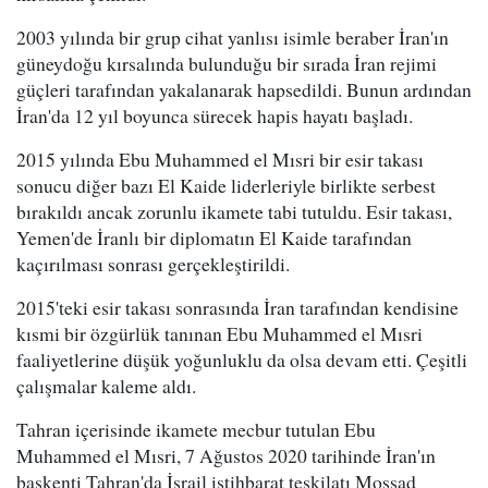
2003 yılında bir grup cihat yanlısı isimle beraber İran'ın
güneydoğu kırsalında bulunduğu bir sırada İran rejimi
güçleri tarafından yakalanarak hapsedildi. Bunun ardından
İran'da 12 yıl boyunca sürecek hapis hayatı başladı.
2015 yılında Ebu Muhammed el Mısri bir esir takası
sonucu diğer bazı El Kaide liderleriyle birlikte serbest
bırakıldı ancak zorunlu ikamete tabi tutuldu. Esir takası,
Yemen'de İranlı bir diplomatın El Kaide tarafından
kaçırılması sonrası gerçekleştirildi.
2015'teki esir takası sonrasında İran tarafından kendisine
kısmi bir özgürlük tanınan Ebu Muhammed el Mısri
faaliyetlerine düşük yoğunluklu da olsa devam etti. Çeşitli
çalışmalar kaleme aldı.
Tahran içerisinde ikamete mecbur tutulan Ebu
Muhammed el Mısri, 7 Ağustos 2020 tarihinde İran'ın
başkenti Tahran'da İsrail istihbarat teşkilatı Mossad