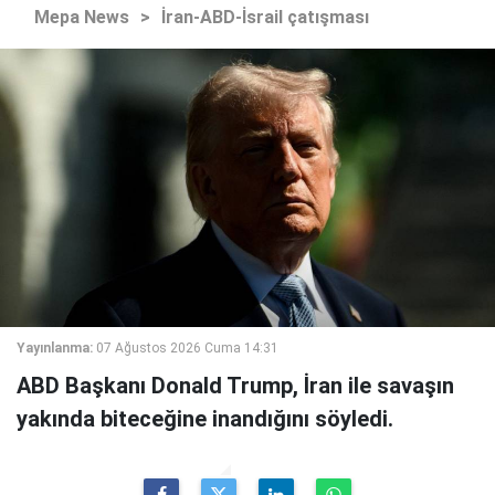
Mepa News
>
İran-ABD-İsrail çatışması
Yayınlanma:
07 Ağustos 2026 Cuma 14:31
ABD Başkanı Donald Trump, İran ile savaşın
yakında biteceğine inandığını söyledi.