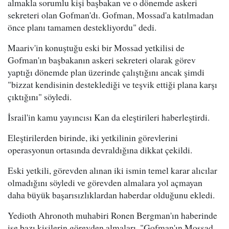
almakla sorumlu kişi başbakan ve o dönemde askeri
sekreteri olan Gofman'dı. Gofman, Mossad'a katılmadan
önce planı tamamen destekliyordu" dedi.
Maariv'in konuştuğu eski bir Mossad yetkilisi de
Gofman'ın başbakanın askeri sekreteri olarak görev
yaptığı dönemde plan üzerinde çalıştığını ancak şimdi
"bizzat kendisinin desteklediği ve teşvik ettiği plana karşı
çıktığını" söyledi.
İsrail'in kamu yayıncısı Kan da eleştirileri haberleştirdi.
Eleştirilerden birinde, iki yetkilinin görevlerini
operasyonun ortasında devraldığına dikkat çekildi.
Eski yetkili, görevden alınan iki ismin temel karar alıcılar
olmadığını söyledi ve görevden almalara yol açmayan
daha büyük başarısızlıklardan haberdar olduğunu ekledi.
Yedioth Ahronoth muhabiri Ronen Bergman'ın haberinde
ise bazı kişilerin görevden almaları, "Gofman'ın Mossad