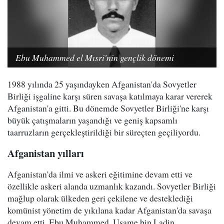
Ebu Muhammed el Mısri'nin gençlik dönemi
1988 yılında 25 yaşındayken Afganistan'da Sovyetler
Birliği işgaline karşı süren savaşa katılmaya karar vererek
Afganistan'a gitti. Bu dönemde Sovyetler Birliği'ne karşı
büyük çatışmaların yaşandığı ve geniş kapsamlı
taarruzların gerçekleştirildiği bir süreçten geçiliyordu.
Afganistan yılları
Afganistan'da ilmi ve askeri eğitimine devam etti ve
özellikle askeri alanda uzmanlık kazandı. Sovyetler Birliği
mağlup olarak ülkeden geri çekilene ve desteklediği
komünist yönetim de yıkılana kadar Afganistan'da savaşa
devam etti. Ebu Muhammed, Usame bin Ladin