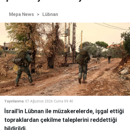
Mepa News
>
Lübnan
Yayınlanma:
07 Ağustos 2026 Cuma 09:40
İsrail'in Lübnan ile müzakerelerde, işgal ettiği
topraklardan çekilme taleplerini reddettiği
bildirildi.