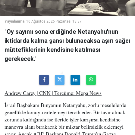
Yayınlanma:
10 Ağustos 2026 Pazartesi 18:37
"Oy sayımı sona erdiğinde Netanyahu'nun
iktidarda kalma şansı bulunacaksa aşırı sağcı
müttefiklerinin kendisine katılması
gerekecek."
Andrew Carey | CNN | Tercüme: Mepa News
İsrail Başbakanı Binyamin Netanyahu, zorlu meselelerde
genellikle konuyu ertelemeyi tercih eder. Bir tavır almak
zorunda kaldığında ise ileride işler karışırsa kendisine
manevra alanı bırakacak bir miktar belirsizlik eklemeyi
sever. Ancak ABD Başkanı Donald Trump'ın Gazze