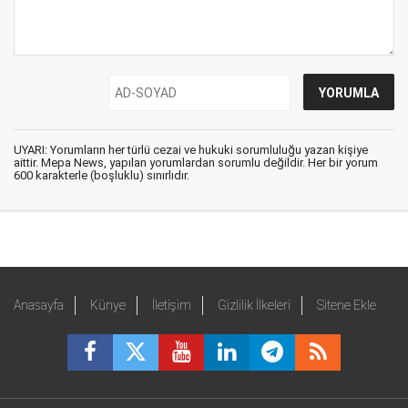
UYARI: Yorumların her türlü cezai ve hukuki sorumluluğu yazan kişiye
aittir. Mepa News, yapılan yorumlardan sorumlu değildir. Her bir yorum
600 karakterle (boşluklu) sınırlıdır.
Anasayfa
Künye
İletişim
Gizlilik İlkeleri
Sitene Ekle