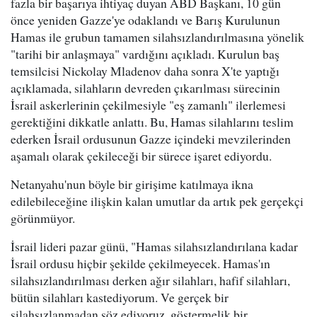
fazla bir başarıya ihtiyaç duyan ABD Başkanı, 10 gün
önce yeniden Gazze'ye odaklandı ve Barış Kurulunun
Hamas ile grubun tamamen silahsızlandırılmasına yönelik
"tarihi bir anlaşmaya" vardığını açıkladı. Kurulun baş
temsilcisi Nickolay Mladenov daha sonra X'te yaptığı
açıklamada, silahların devreden çıkarılması sürecinin
İsrail askerlerinin çekilmesiyle "eş zamanlı" ilerlemesi
gerektiğini dikkatle anlattı. Bu, Hamas silahlarını teslim
ederken İsrail ordusunun Gazze içindeki mevzilerinden
aşamalı olarak çekileceği bir sürece işaret ediyordu.
Netanyahu'nun böyle bir girişime katılmaya ikna
edilebileceğine ilişkin kalan umutlar da artık pek gerçekçi
görünmüyor.
İsrail lideri pazar günü, "Hamas silahsızlandırılana kadar
İsrail ordusu hiçbir şekilde çekilmeyecek. Hamas'ın
silahsızlandırılması derken ağır silahları, hafif silahları,
bütün silahları kastediyorum. Ve gerçek bir
silahsızlanmadan söz ediyoruz, göstermelik bir