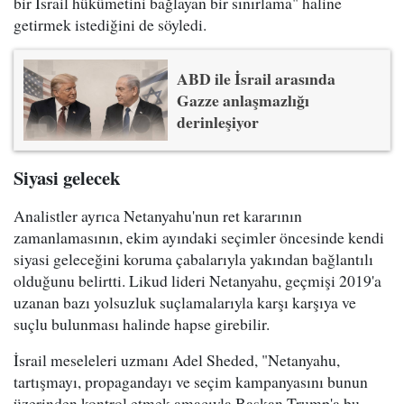
bir İsrail hükümetini bağlayan bir sınırlama" haline
getirmek istediğini de söyledi.
ABD ile İsrail arasında
Gazze anlaşmazlığı
derinleşiyor
Siyasi gelecek
Analistler ayrıca Netanyahu'nun ret kararının
zamanlamasının, ekim ayındaki seçimler öncesinde kendi
siyasi geleceğini koruma çabalarıyla yakından bağlantılı
olduğunu belirtti. Likud lideri Netanyahu, geçmişi 2019'a
uzanan bazı yolsuzluk suçlamalarıyla karşı karşıya ve
suçlu bulunması halinde hapse girebilir.
İsrail meseleleri uzmanı Adel Sheded, "Netanyahu,
tartışmayı, propagandayı ve seçim kampanyasını bunun
üzerinden kontrol etmek amacıyla Başkan Trump'a bu