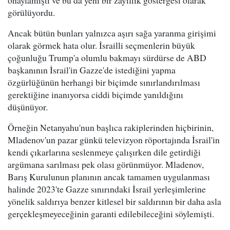
onaylamıştı ve bu da yeni bir zayıflık göstergesi olarak
görülüyordu.
Ancak bütün bunları yalnızca aşırı sağa yaranma girişimi
olarak görmek hata olur. İsrailli seçmenlerin büyük
çoğunluğu Trump'a olumlu bakmayı sürdürse de ABD
başkanının İsrail'in Gazze'de istediğini yapma
özgürlüğünün herhangi bir biçimde sınırlandırılması
gerektiğine inanıyorsa ciddi biçimde yanıldığını
düşünüyor.
Örneğin Netanyahu'nun başlıca rakiplerinden hiçbirinin,
Mladenov'un pazar günkü televizyon röportajında İsrail'in
kendi çıkarlarına seslenmeye çalışırken dile getirdiği
argümana sarılması pek olası görünmüyor. Mladenov,
Barış Kurulunun planının ancak tamamen uygulanması
halinde 2023'te Gazze sınırındaki İsrail yerleşimlerine
yönelik saldırıya benzer kitlesel bir saldırının bir daha asla
gerçekleşmeyeceğinin garanti edilebileceğini söylemişti.