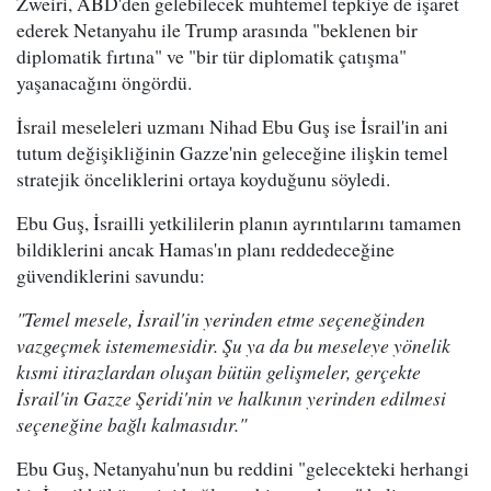
Zweiri, ABD'den gelebilecek muhtemel tepkiye de işaret
ederek Netanyahu ile Trump arasında "beklenen bir
diplomatik fırtına" ve "bir tür diplomatik çatışma"
yaşanacağını öngördü.
İsrail meseleleri uzmanı Nihad Ebu Guş ise İsrail'in ani
tutum değişikliğinin Gazze'nin geleceğine ilişkin temel
stratejik önceliklerini ortaya koyduğunu söyledi.
Ebu Guş, İsrailli yetkililerin planın ayrıntılarını tamamen
bildiklerini ancak Hamas'ın planı reddedeceğine
güvendiklerini savundu:
"Temel mesele, İsrail'in yerinden etme seçeneğinden
vazgeçmek istememesidir. Şu ya da bu meseleye yönelik
kısmi itirazlardan oluşan bütün gelişmeler, gerçekte
İsrail'in Gazze Şeridi'nin ve halkının yerinden edilmesi
seçeneğine bağlı kalmasıdır."
Ebu Guş, Netanyahu'nun bu reddini "gelecekteki herhangi