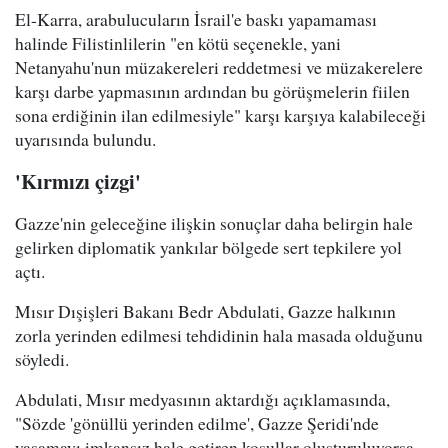
El-Karra, arabulucuların İsrail'e baskı yapamaması
halinde Filistinlilerin "en kötü seçenekle, yani
Netanyahu'nun müzakereleri reddetmesi ve müzakerelere
karşı darbe yapmasının ardından bu görüşmelerin fiilen
sona erdiğinin ilan edilmesiyle" karşı karşıya kalabileceği
uyarısında bulundu.
'Kırmızı çizgi'
Gazze'nin geleceğine ilişkin sonuçlar daha belirgin hale
gelirken diplomatik yankılar bölgede sert tepkilere yol
açtı.
Mısır Dışişleri Bakanı Bedr Abdulati, Gazze halkının
zorla yerinden edilmesi tehdidinin hala masada olduğunu
söyledi.
Abdulati, Mısır medyasının aktardığı açıklamasında,
"Sözde 'gönüllü yerinden edilme', Gazze Şeridi'nde
yaşamayı imkansız hale getiren koşullar oluşturuluyorsa