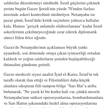
saldırılar düzenlemeyi sürdürdü. İsrail güçlerini çekmek
yerine bugün Gazze Şeridi'nin yüzde 70'inden fazlası
üzerinde askeri kontrolünü sürdürüyor. Netanyahu ise
pazar günü, İsrail'deki kritik seçimlere yalnızca haftalar
kala, Hamas "gerçek anlamda silahsızlanana" kadar İsrail
askerlerinin çekilmeyeceğinde ısrar ederek diplomatik
süreci fiilen felce uğrattı.
Gazze'de Netanyahu'nun açıklaması büyük yankı
uyandırdı, son dönemde ortaya çıkan iyimserliği ortadan
kaldırdı ve yoğun saldırıların yeniden başlayabileceği
ihtimalini gündeme getirdi.
Gazze merkezli siyasi analist İyad el-Karra, İsrail'in tek
taraflı olarak ilan ettiği ve Filistinlileri daha küçük
alanlara sıkıştıran fiili tampon bölge "Sarı Hat"a atıfta
bulunarak, "Ne yazık ki bir korku hali var, çünkü mesele
Netanyahu'nun suikast operasyonlarına, bombardımanlara
ve Sarı Hattın yakınındaki hedef alma operasyonlarına