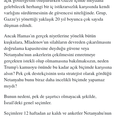
açık göstergesini oluştururken Gazze içinde meydana
gelebilecek herhangi bir iç istikrarsızlık karşısında kendi
varlığını sürdürmesinin de güvencesi niteliğinde. Grup,
Gazze'yi yönettiği yaklaşık 20 yıl boyunca çok sayıda
düşman edindi.
Ancak Hamas'ın gerçek niyetlerine yönelik bütün
kuşkulara, Mladenov'un silahların devreden çıkarılmasını
doğrulama kapasitesine duyduğu güvene veya
Netanyahu'nun askerlerin çekilmesini emretmeye
gerçekten istekli olup olmamasına bakılmaksızın, neden
Trump'ı kamuoyu önünde bu kadar açık biçimde karşısına
alsın? Pek çok destekçisinin usta stratejist olarak gördüğü
Netanyahu bunu biraz daha incelikli biçimde yapamaz
mıydı?
Bunun nedeni, pek de şaşırtıcı olmayacak şekilde,
İsrail'deki genel seçimler.
Seçimlere 12 haftadan az kaldı ve anketler Netanyahu'nun