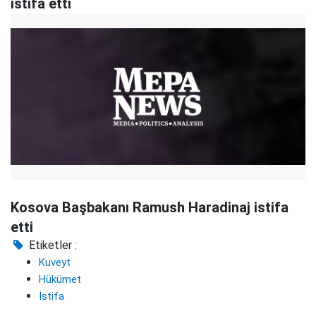
istifa etti
Kosova Başbakanı Ramush Haradinaj istifa
etti
Etiketler :
Kuveyt
Hükümet
İstifa