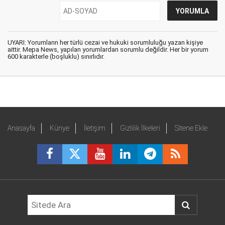
UYARI: Yorumların her türlü cezai ve hukuki sorumluluğu yazan kişiye
aittir. Mepa News, yapılan yorumlardan sorumlu değildir. Her bir yorum
600 karakterle (boşluklu) sınırlıdır.
Anasayfa
Künye
İletişim
Gizlilik İlkeleri
Sitene Ekle