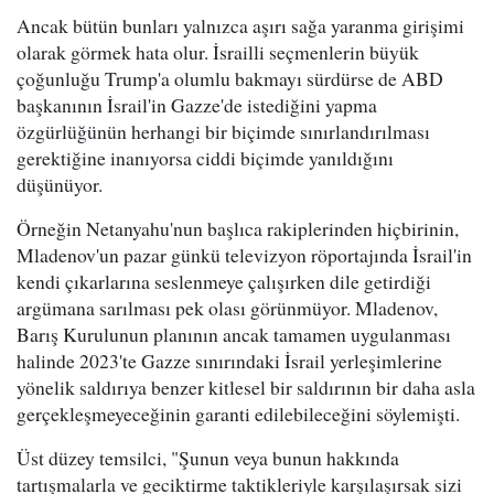
Ancak bütün bunları yalnızca aşırı sağa yaranma girişimi
olarak görmek hata olur. İsrailli seçmenlerin büyük
çoğunluğu Trump'a olumlu bakmayı sürdürse de ABD
başkanının İsrail'in Gazze'de istediğini yapma
özgürlüğünün herhangi bir biçimde sınırlandırılması
gerektiğine inanıyorsa ciddi biçimde yanıldığını
düşünüyor.
Örneğin Netanyahu'nun başlıca rakiplerinden hiçbirinin,
Mladenov'un pazar günkü televizyon röportajında İsrail'in
kendi çıkarlarına seslenmeye çalışırken dile getirdiği
argümana sarılması pek olası görünmüyor. Mladenov,
Barış Kurulunun planının ancak tamamen uygulanması
halinde 2023'te Gazze sınırındaki İsrail yerleşimlerine
yönelik saldırıya benzer kitlesel bir saldırının bir daha asla
gerçekleşmeyeceğinin garanti edilebileceğini söylemişti.
Üst düzey temsilci, "Şunun veya bunun hakkında
tartışmalarla ve geciktirme taktikleriyle karşılaşırsak sizi