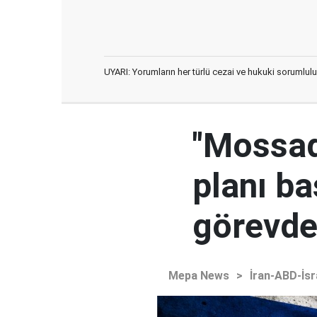
UYARI: Yorumların her türlü cezai ve hukuki sorumlulu
"Mossad'
planı ba
görevden
Mepa News
>
İran-ABD-İsr