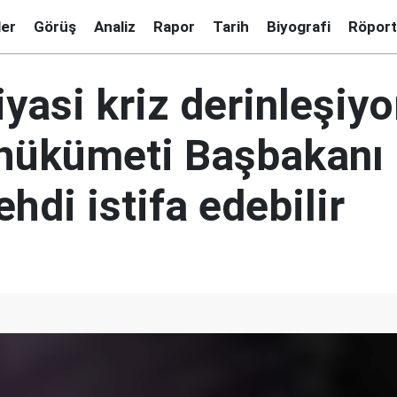
ler
Görüş
Analiz
Rapor
Tarih
Biyografi
Röport
siyasi kriz derinleşiyo
hükümeti Başbakanı
di istifa edebilir