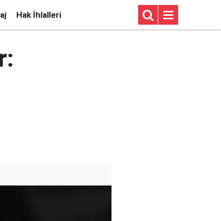
aj
Hak İhlalleri
r: