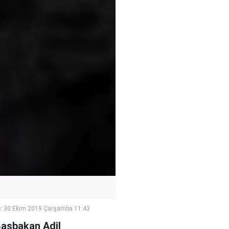
:
30 Ekim 2019 Çarşamba 11:43
 Başbakan Adil