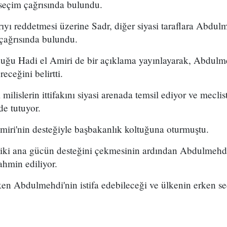
seçim çağrısında bulundu.
yı reddetmesi üzerine Sadr, diğer siyasi taraflara Abdul
çağrısında bulundu.
duğu Hadi el Amiri de bir açıklama yayınlayarak, Abdulm
eceğini belirtti.
i milislerin ittifakını siyasi arenada temsil ediyor ve mecli
e tutuyor.
iri'nin desteğiyle başbakanlık koltuğuna oturmuştu.
 iki ana gücün desteğini çekmesinin ardından Abdulmehd
ahmin ediliyor.
rken Abdulmehdi'nin istifa edebileceği ve ülkenin erken s