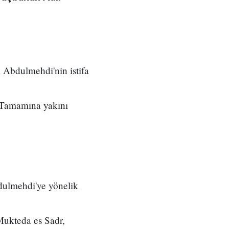
l Abdulmehdi'nin istifa
r. Tamamına yakını
dulmehdi'ye yönelik
Mukteda es Sadr,