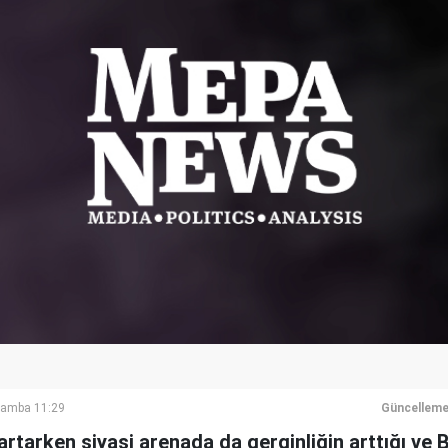
şamba 11:29
Güncelleme
 artarken siyasi arenada da gerginliğin arttığı ve