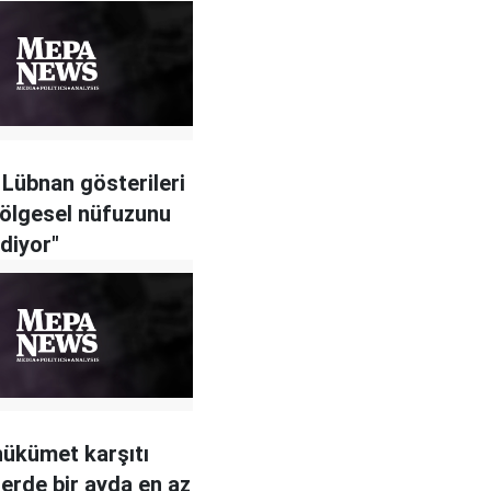
e Lübnan gösterileri
 bölgesel nüfuzunu
ediyor"
 hükümet karşıtı
lerde bir ayda en az