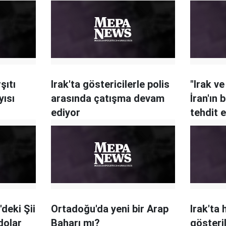
şıtı
Irak'ta göstericilerle polis
"Irak v
yısı
arasında çatışma devam
İran'ın
ediyor
tehdit 
'deki Şii
Ortadoğu'da yeni bir Arap
Irak'ta
dolar
Baharı mı?
gösteri