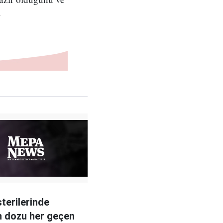
.
sterilerinde
n dozu her geçen