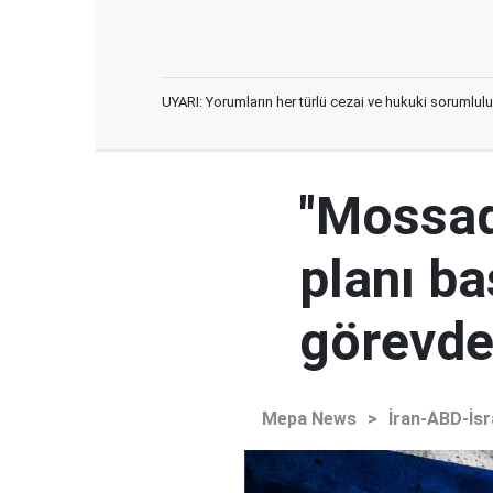
UYARI: Yorumların her türlü cezai ve hukuki sorumlulu
"Mossad'
planı ba
görevden
Mepa News
>
İran-ABD-İsr