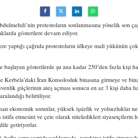
bdulmehdi’nin protestoların sonlanmasına yönelik son ça
klarda gösterilere devam ediyor.
re yaptığı çağrıda protestoların ülkeye mali yükünün çok
le başlayan gösterilerde şu ana kadar 250’den fazla kişi ha
e Kerbela’daki İran Konsolosluk binasına girmeye ve bin
üvenlik güçlerinin ateş açması sonucu en az 3 kişi daha ha
ralandığı belirtiliyor.
nan ekonomik sorunlar, yüksek işsizlik ve yolsuzluklar ne
istifa etmesini ve çete olarak niteledikleri siyasetçilerin 
ile getiriyorlar.
hafta sonu yaptığı açıklamada, gerekirse istifa etmeye 