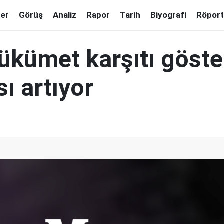
ler
Görüş
Analiz
Rapor
Tarih
Biyografi
Röport
hükümet karşıtı göste
sı artıyor