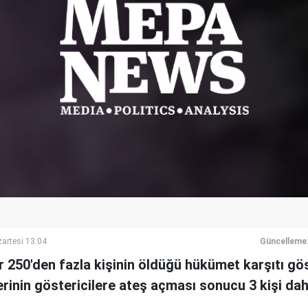
artesi 13:04
Güncelleme
r 250'den fazla kişinin öldüğü hükümet karşıtı gö
rinin göstericilere ateş açması sonucu 3 kişi dah