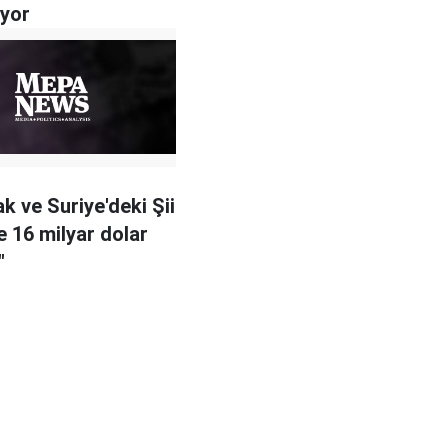
ıyor
rak ve Suriye'deki Şii
e 16 milyar dolar
"