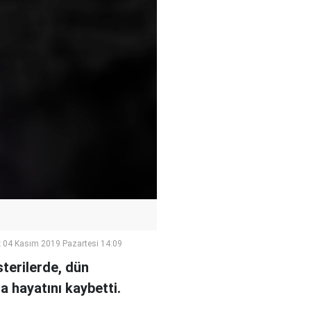
:
04 Kasım 2019 Pazartesi 14:09
sterilerde, dün
a hayatını kaybetti.