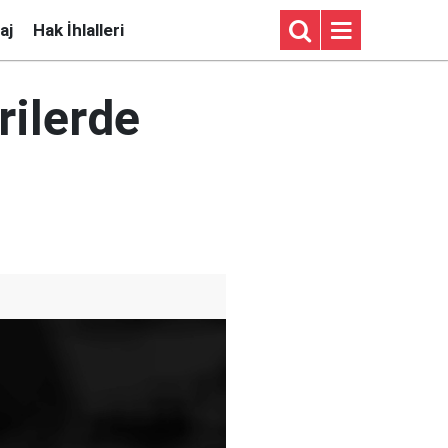
aj
Hak İhlalleri
rilerde