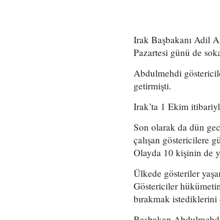
Irak Başbakanı Adil A
Pazartesi günü de soka
Abdulmehdi göstericile
getirmişti.
Irak’ta 1 Ekim itibariy
Son olarak da dün gec
çalışan göstericilere g
Olayda 10 kişinin de ya
Ülkede gösteriler yaşa
Göstericiler hükümetin 
bırakmak istediklerini d
Başbakan Abdulmehdi, 