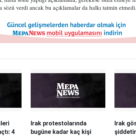
ma sözü verdi ancak bu açıklamalar da halkı tatmin etmedi
leri
Irak protestolarında
Irak gö
çtı: 4
bugüne kadar kaç kişi
şiddeti