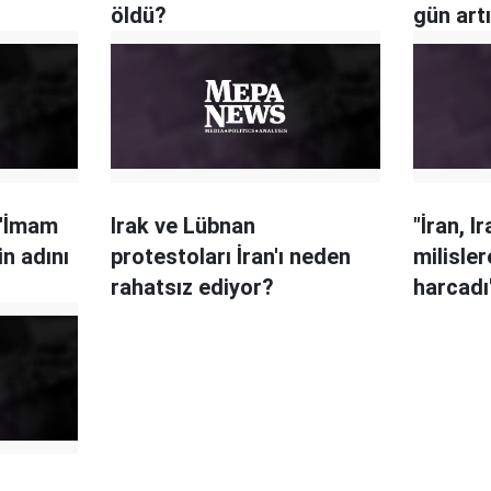
öldü?
gün art
r 'İmam
Irak ve Lübnan
"İran, I
n adını
protestoları İran'ı neden
milisler
rahatsız ediyor?
harcadı