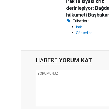
Irak'ta siyasi kriz
derinleşiyor: Bağd
hükümeti Başbakan
Abdulmehdi istifa e
Etiketler :
Irak
Gösteriler
HABERE
YORUM KAT