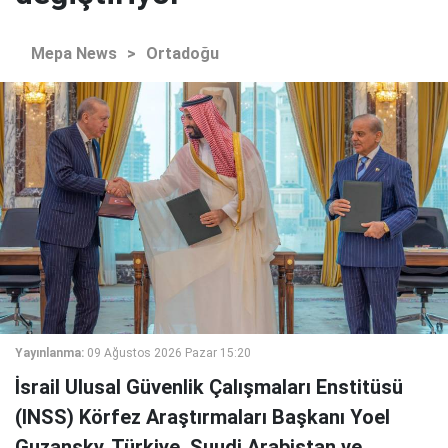
Mepa News
>
Ortadoğu
Yayınlanma:
09 Ağustos 2026 Pazar 15:20
İsrail Ulusal Güvenlik Çalışmaları Enstitüsü
(INSS) Körfez Araştırmaları Başkanı Yoel
Guzansky, Türkiye, Suudi Arabistan ve