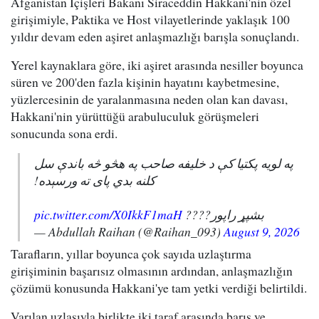
Afganistan İçişleri Bakanı Siraceddin Hakkani'nin özel
girişimiyle, Paktika ve Host vilayetlerinde yaklaşık 100
yıldır devam eden aşiret anlaşmazlığı barışla sonuçlandı.
Yerel kaynaklara göre, iki aşiret arasında nesiller boyunca
süren ve 200'den fazla kişinin hayatını kaybetmesine,
yüzlercesinin de yaralanmasına neden olan kan davası,
Hakkani'nin yürüttüğü arabuluculuk görüşmeleri
sonucunda sona erdi.
په لویه پکتیا کې د خلیفه صاحب په هڅو څه باندې سل
کلنه بدي پای ته ورسېده!
pic.twitter.com/X0IkkF1maH
بشپړ راپور????
— Abdullah Raihan (@Raihan_093)
August 9, 2026
Tarafların, yıllar boyunca çok sayıda uzlaştırma
girişiminin başarısız olmasının ardından, anlaşmazlığın
çözümü konusunda Hakkani'ye tam yetki verdiği belirtildi.
Varılan uzlaşıyla birlikte iki taraf arasında barış ve