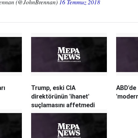
rennan (@JohnBrennan)
16 Temmuz 2018
rı
Trump, eski CIA
ABD'de 
direktörünün 'ihanet'
'modern
suçlamasını affetmedi