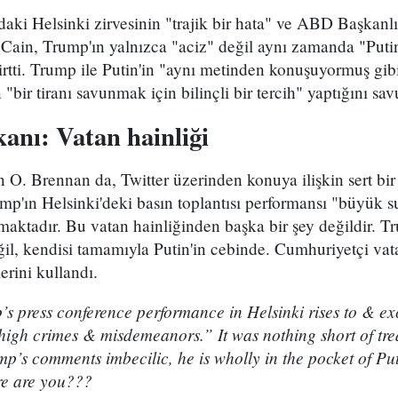
daki Helsinki zirvesinin "trajik bir hata" ve ABD Başkanlı
ain, Trump'ın yalnızca "aciz" değil aynı zamanda "Putin
irtti. Trump ile Putin'in "aynı metinden konuşuyormuş gib
"bir tiranı savunmak için bilinçli bir tercih" yaptığını sa
anı: Vatan hainliği
 O. Brennan da, Twitter üzerinden konuya ilişkin sert bi
p'ın Helsinki'deki basın toplantısı performansı "büyük s
aşmaktadır. Bu vatan hainliğinden başka bir şey değildir. T
il, kendisi tamamıyla Putin'in cebinde. Cumhuriyetçi vat
erini kullandı.
s press conference performance in Helsinki rises to & ex
“high crimes & misdemeanors.” It was nothing short of tr
mp’s comments imbecilic, he is wholly in the pocket of Pu
re are you???