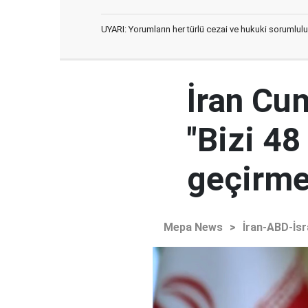
UYARI: Yorumların her türlü cezai ve hukuki sorumlulu
İran Cu
"Bizi 48
geçirmey
Mepa News
>
İran-ABD-İsr