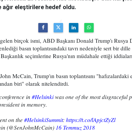
 ağır eleştirilere hedef oldu.
 gelen birçok ismi, ABD Başkanı Donald Trump'ı Rusya 
nlediği basın toplantısındaki tavrı nedeniyle sert bir dille 
 Başkanlık seçimlerine Rusya'nın müdahale ettiği iddialar
John McCain, Trump'ın basın toplantısını "hafızalardaki
ndan biri" olarak nitelendirdi.
 conference in
#Helsinki
was one of the most disgraceful 
resident in memory.
ment on the
#HelsinkiSummit
:
https://t.co/lApjctZyZl
in (@SenJohnMcCain)
16 Temmuz 2018