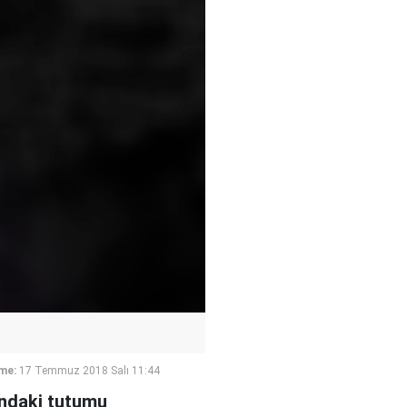
me:
17 Temmuz 2018 Salı 11:44
ındaki tutumu