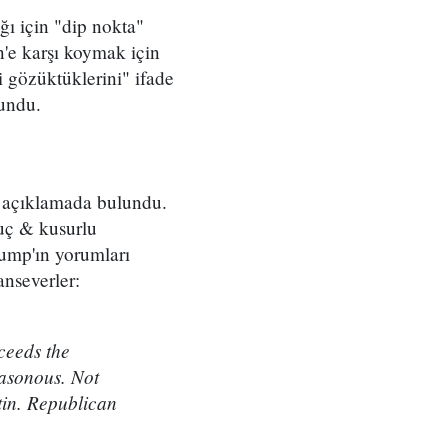
ğı için "dip nokta"
'e karşı koymak için
i gözüktüklerini" ifade
vundu.
r açıklamada bulundu.
uç & kusurlu
rump'ın yorumları
anseverler:
ceeds the
easonous. Not
tin. Republican