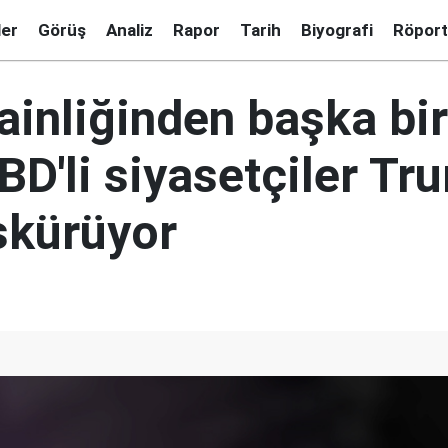
ler
Görüş
Analiz
Rapor
Tarih
Biyografi
Röport
ainliğinden başka bi
ABD'li siyasetçiler Tr
skürüyor