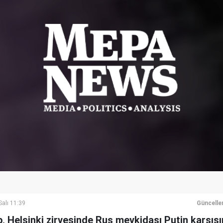
alı 11:39
Güncelle
 Helsinki zirvesinde Rus mevkidaşı Putin karşıs