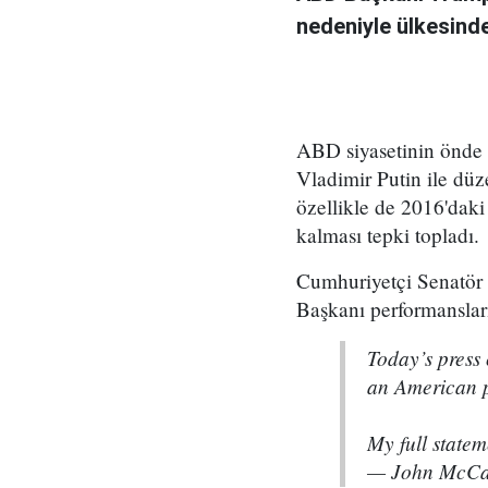
nedeniyle ülkesinde
ABD siyasetinin önde
Vladimir Putin ile düze
özellikle de 2016'daki
kalması tepki topladı.
Cumhuriyetçi Senatör 
Başkanı performansları
Today’s press
an American p
My full state
— John McCa