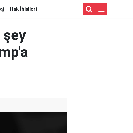
aj
Hak İhlalleri
r şey
ump'a