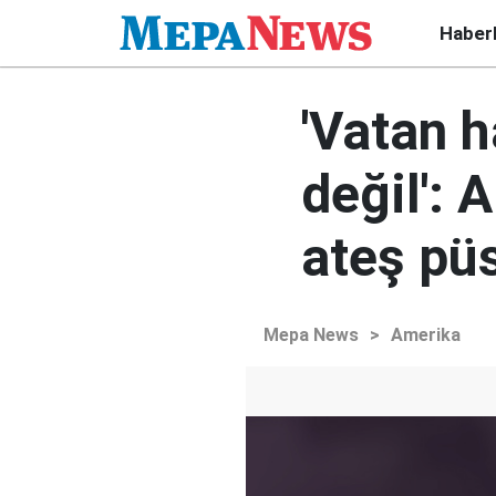
Haber
'Vatan h
değil': 
ateş pü
Mepa News
>
Amerika