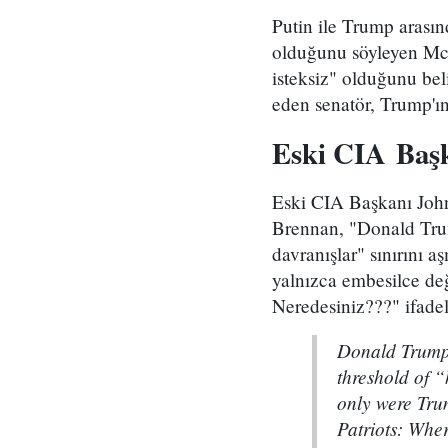
Putin ile Trump arasın
olduğunu söyleyen McC
isteksiz" olduğunu bel
eden senatör, Trump'ın 
Eski CIA
Başk
Eski CIA Başkanı John
Brennan, "Donald Trum
davranışlar" sınırını 
yalnızca embesilce değ
Neredesiniz???" ifadel
Donald Trump’
threshold of 
only were Tru
Patriots: Whe