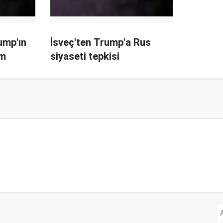
ump'ın
İsveç'ten Trump'a Rus
im
siyaseti tepkisi