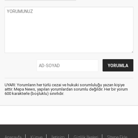
UYARI: Yorumların her türlü cezai ve hukuki sorumluluğu yazan kişiye
aittir. Mepa News, yapılan yorumlardan sorumlu değildir. Her bir yorum
600 karakterle (boşluklu) sınırlıdır.
Anasayfa
Künye
İletişim
Gizlilik İlkeleri
Sitene Ekle