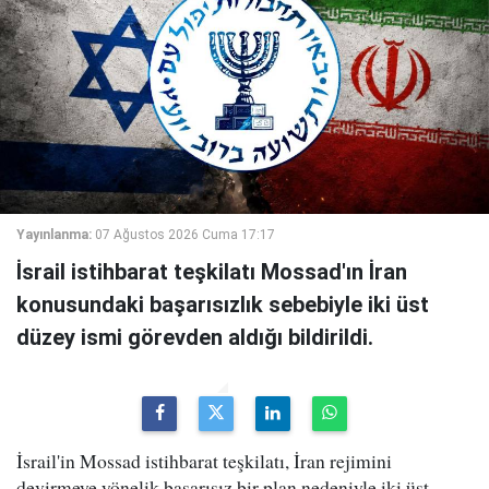
Yayınlanma:
07 Ağustos 2026 Cuma 17:17
İsrail istihbarat teşkilatı Mossad'ın İran
konusundaki başarısızlık sebebiyle iki üst
düzey ismi görevden aldığı bildirildi.
İsrail'in Mossad istihbarat teşkilatı, İran rejimini
devirmeye yönelik başarısız bir plan nedeniyle iki üst