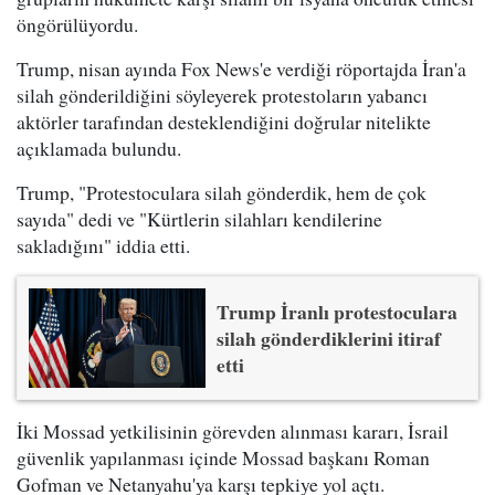
öngörülüyordu.
Trump, nisan ayında Fox News'e verdiği röportajda İran'a
silah gönderildiğini söyleyerek protestoların yabancı
aktörler tarafından desteklendiğini doğrular nitelikte
açıklamada bulundu.
Trump, "Protestoculara silah gönderdik, hem de çok
sayıda" dedi ve "Kürtlerin silahları kendilerine
sakladığını" iddia etti.
Trump İranlı protestoculara
silah gönderdiklerini itiraf
etti
İki Mossad yetkilisinin görevden alınması kararı, İsrail
güvenlik yapılanması içinde Mossad başkanı Roman
Gofman ve Netanyahu'ya karşı tepkiye yol açtı.