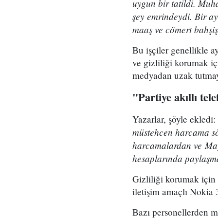
uygun bir tatildi. Mu
şey emrindeydi. Bir ay
maaş ve cömert bahşiş
Bu işçiler genellikle 
ve gizliliği korumak 
medyadan uzak tutmaya
"Partiye akıllı tel
Yazarlar, şöyle ekledi: '
müstehcen harcama söz
harcamalardan ve Mayf
hesaplarında paylaşmal
Gizliliği korumak için 
iletişim amaçlı Nokia 3
Bazı personellerden ma