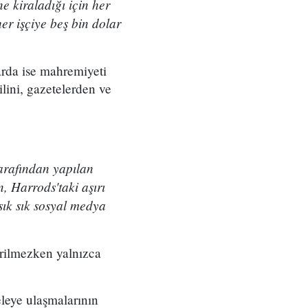
 kiraladığı için her
er işçiye beş bin dolar
arda ise mahremiyeti
lini, gazetelerden ve
arafından yapılan
 Harrods'taki aşırı
sık sık sosyal medya
verilmezken yalnızca
leye ulaşmalarının