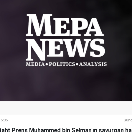
15:35
Günc
iaht Prens Muhammed bin Selman'ın savurgan hay