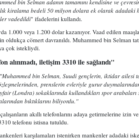
hammed bin Selman adanın tamamını kendisine ve çevresine
lık kiralama bedeli 50 milyon dolara ek olarak adadaki h
ler vadedildi
" ifadelerini kullandı.
ayda 1.000 veya 1.200 dolar kazanıyor. Vaad edilen maaşl
için oldukça cömert davranıldı. Muhammed bin Selman tati
 çok istekliydi.
efon alınmadı, iletişim 3310 ile sağlandı"
Muhammed bin Selman, Suudi gençlerin, iktidar ailesi t
'
leşmelerinden, prenslerin evleriyle gurur duymalarından,
air (Londra) sokaklarında kullandıkları spor arabaları 
arından bıktıklarını biliyordu.''
çalışanların akıllı telefonlarını adaya getirmelerine izin 
310 telefonu istisna tutuldu.
nkenleri karşılamaları istenirken mankenler adadaki iske