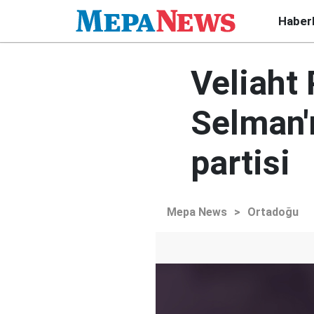
Haber
Veliaht
Selman'ı
partisi
Mepa News
>
Ortadoğu