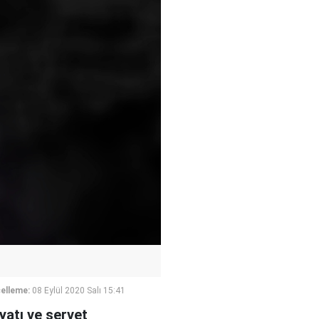
elleme:
08 Eylül 2020 Salı 15:41
atı ve servet