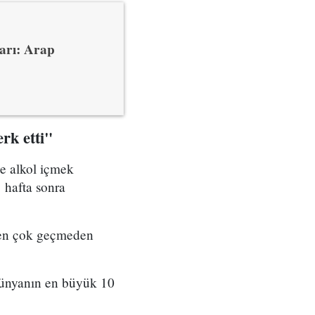
arı: Arap
rk etti"
e alkol içmek
1 hafta sonra
ken çok geçmeden
dünyanın en büyük 10