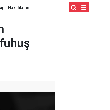
aj
Hak İhlalleri
n
 fuhuş