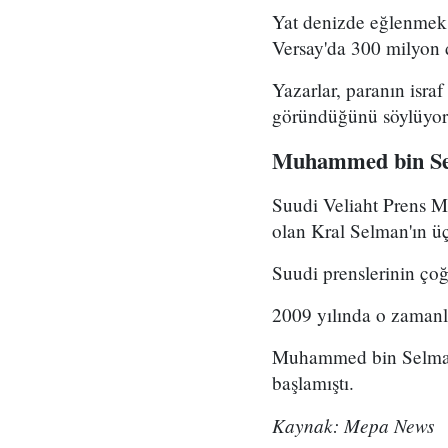
Yat denizde eğlenmek 
Versay'da 300 milyon d
Yazarlar, paranın isra
göründüğünü söylüyor
Muhammed bin Se
Suudi Veliaht Prens 
olan Kral Selman'ın ü
Suudi prenslerinin ço
2009 yılında o zamanla
Muhammed bin Selman'ı
başlamıştı.
Kaynak: Mepa News