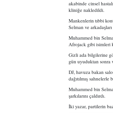
akabinde cinsel hastalı
kliniğe nakledildi.
Mankenlerin tıbbi kont
Selman ve arkadaşları j
Muhammed bin Selman, 
Afrojack gibi isimleri 
Gizli ada bilgilerine 
gün uyuduktan sonra ve
DJ, havuza bakan salon
dağıtılmış sahnelerle b
Muhammed bin Selman, 
şarkılarını çaldırdı.
İki yazar, partilerin b