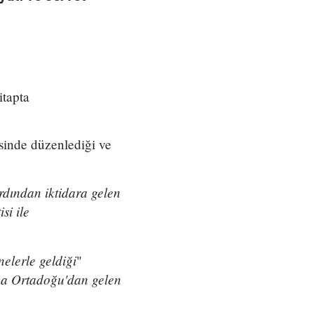
itapta
sinde düzenlediği ve
rdından iktidara gelen
si ile
elerle geldiği
"
aya Ortadoğu'dan gelen