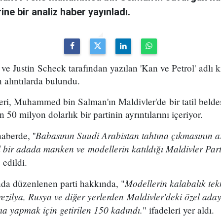
ne bir analiz haber yayınladı.
e Justin Scheck tarafından yazılan 'Kan ve Petrol' adlı k
 alıntılarda bulundu.
ri, Muhammed bin Salman'ın Maldivler'de bir tatil belde
0 milyon dolarlık bir partinin ayrıntılarını içeriyor.
Babasının Suudi Arabistan tahtına çıkmasının a
berde, ''
l bir adada manken ve modellerin katıldığı Maldivler Parti
e edildi.
Modellerin kalabalık tekn
a düzenlenen parti hakkında, "
ezilya, Rusya ve diğer yerlerden Maldivler'deki özel ad
ma yapmak için getirilen 150 kadındı.
" ifadeleri yer aldı.