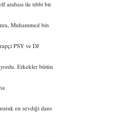
 arabası ile tıbbi bir
 sonra, Muhammed bin
 rapçi PSY ve DJ
iyordu. Erkekler bütün
na
rarak en sevdiği dans