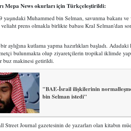
rı Mepa News okurları için Türkçeleştirildi:
 29 yaşındaki Muhammed bin Selman, savunma bakanı ve v
eliaht prens olmakla birlikte babası Kral Selman'dan son
 bir aylığına kutlama yapma hazırlıkları başladı. Adadaki
metçi bulunmakta olup ziyaretçilerin tropikal iklimde ya
r buz makinesi getirildi.
"BAE-İsrail ilişkilerinin normalle
bin Selman istedi"
Street Journal gazetesinin de yazarları olan kitabın müell