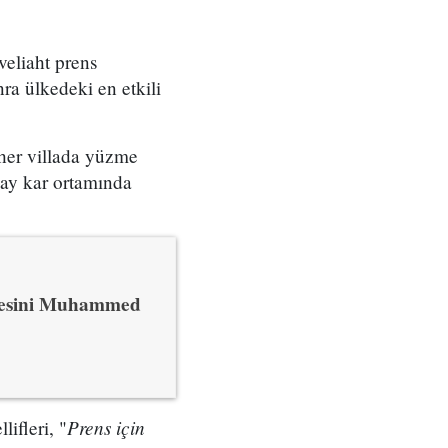
eliaht prens
ra ülkedeki en etkili
 her villada yüzme
pay kar ortamında
şmesini Muhammed
Prens için
ifleri, "