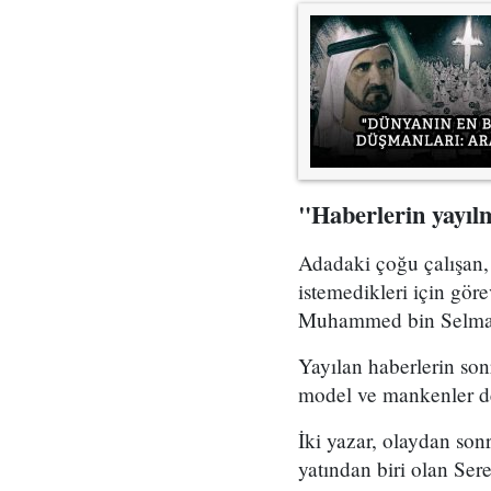
"Haberlerin yayıl
Adadaki çoğu çalışan,
istemedikleri için gör
Muhammed bin Selman'ı
Yayılan haberlerin s
model ve mankenler de
İki yazar, olaydan s
yatından biri olan Seren