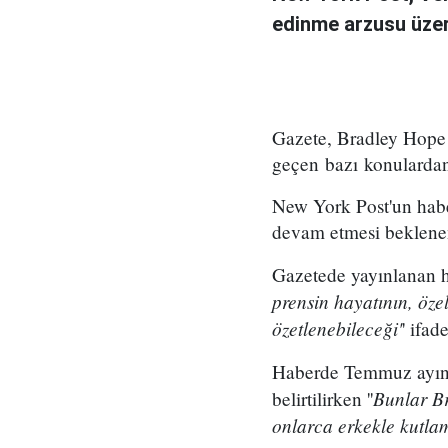
edinme arzusu üzeri
Gazete, Bradley Hope v
geçen bazı konulardan
New York Post'un habe
devam etmesi beklenen 5
Gazetede yayınlanan ha
prensin hayatının, öze
özetlenebileceği'
' ifad
Haberde Temmuz ayınd
Bunlar Br
belirtilirken ''
onlarca erkekle kutla