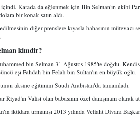
içindi. Karada da eğlenmek için Bin Selman'ın ekibi Pari
olara bir konak satın aldı.
f edilmesinin diğer prenslere kıyasla babasının mütevazı se
.
lman kimdir?
Muhammed bin Selman 31 Ağustos 1985'te doğdu. Kendisi
çüncü eşi Fahdah bin Felah bin Sultan'ın en büyük oğlu.
ğunun aksine eğitimini Suudi Arabistan'da tamamladı.
r Riyad'ın Valisi olan babasının özel danışmanı olarak at
n iktidara tırmanışı 2013 yılında Veliaht Divanı Başkan