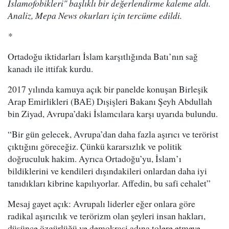
İslamofobikleri" başlıklı bir değerlendirme kaleme aldı.
Analiz, Mepa News okurları için tercüme edildi.
*
Ortadoğu iktidarları İslam karşıtlığında Batı’nın sağ
kanadı ile ittifak kurdu.
2017 yılında kamuya açık bir panelde konuşan Birleşik
Arap Emirlikleri (BAE) Dışişleri Bakanı Şeyh Abdullah
bin Ziyad, Avrupa’daki İslamcılara karşı uyarıda bulundu.
“Bir gün gelecek, Avrupa’dan daha fazla aşırıcı ve terörist
çıktığını göreceğiz. Çünkü kararsızlık ve politik
doğruculuk hakim. Ayrıca Ortadoğu’yu, İslam’ı
bildiklerini ve kendileri dışındakileri onlardan daha iyi
tanıdıkları kibrine kapılıyorlar. Affedin, bu safi cehalet”
Mesaj gayet açık: Avrupalı liderler eğer onlara göre
radikal aşırıcılık ve terörizm olan şeyleri insan hakları,
düşünce özgürlüğü ve demokrasi adına tolere etmeye