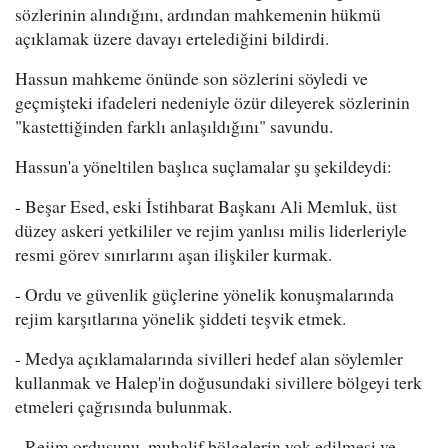
sözlerinin alındığını, ardından mahkemenin hükmü
açıklamak üzere davayı ertelediğini bildirdi.
Hassun mahkeme önünde son sözlerini söyledi ve
geçmişteki ifadeleri nedeniyle özür dileyerek sözlerinin
"kastettiğinden farklı anlaşıldığını" savundu.
Hassun'a yöneltilen başlıca suçlamalar şu şekildeydi:
- Beşar Esed, eski İstihbarat Başkanı Ali Memluk, üst
düzey askeri yetkililer ve rejim yanlısı milis liderleriyle
resmi görev sınırlarını aşan ilişkiler kurmak.
- Ordu ve güvenlik güçlerine yönelik konuşmalarında
rejim karşıtlarına yönelik şiddeti teşvik etmek.
- Medya açıklamalarında sivilleri hedef alan söylemler
kullanmak ve Halep'in doğusundaki sivillere bölgeyi terk
etmeleri çağrısında bulunmak.
- Rejim ordusunu, muhalif bölgelerin yok edilmesi ve