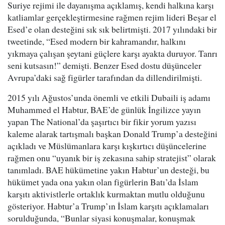
Suriye rejimi ile dayanışma açıklamış, kendi halkına karşı
katliamlar gerçekleştirmesine rağmen rejim lideri Beşar el
Esed’e olan desteğini sık sık belirtmişti. 2017 yılındaki bir
tweetinde, “Esed modern bir kahramandır, halkını
yıkmaya çalışan şeytani güçlere karşı ayakta duruyor. Tanrı
seni kutsasın!” demişti. Benzer Esed dostu düşünceler
Avrupa’daki sağ figürler tarafından da dillendirilmişti.
2015 yılı Ağustos’unda önemli ve etkili Dubaili iş adamı
Muhammed el Habtur, BAE’de günlük İngilizce yayın
yapan The National’da şaşırtıcı bir fikir yorum yazısı
kaleme alarak tartışmalı başkan Donald Trump’a desteğini
açıkladı ve Müslümanlara karşı kışkırtıcı düşüncelerine
rağmen onu “uyanık bir iş zekasına sahip stratejist” olarak
tanımladı. BAE hükümetine yakın Habtur’un desteği, bu
hükümet yada ona yakın olan figürlerin Batı’da İslam
karşıtı aktivistlerle ortaklık kurmaktan mutlu olduğunu
gösteriyor. Habtur’a Trump’ın İslam karşıtı açıklamaları
sorulduğunda, “Bunlar siyasi konuşmalar, konuşmak