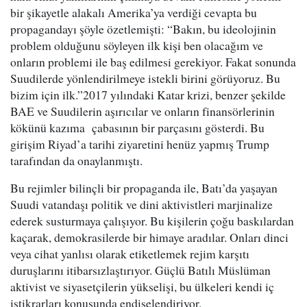
bir şikayetle alakalı Amerika’ya verdiği cevapta bu
propagandayı şöyle özetlemişti: “Bakın, bu ideolojinin
problem olduğunu söyleyen ilk kişi ben olacağım ve
onların problemi ile baş edilmesi gerekiyor. Fakat sonunda
Suudilerde yönlendirilmeye istekli birini görüyoruz. Bu
bizim için ilk.”2017 yılındaki Katar krizi, benzer şekilde
BAE ve Suudilerin aşırıcılar ve onların finansörlerinin
kökünü kazıma çabasının bir parçasını gösterdi. Bu
girişim Riyad’a tarihi ziyaretini henüz yapmış Trump
tarafından da onaylanmıştı.
Bu rejimler bilinçli bir propaganda ile, Batı’da yaşayan
Suudi vatandaşı politik ve dini aktivistleri marjinalize
ederek susturmaya çalışıyor. Bu kişilerin çoğu baskılardan
kaçarak, demokrasilerde bir himaye aradılar. Onları dinci
veya cihat yanlısı olarak etiketlemek rejim karşıtı
duruşlarını itibarsızlaştırıyor. Güçlü Batılı Müslüman
aktivist ve siyasetçilerin yükselişi, bu ülkeleri kendi iç
istikrarları konusunda endişelendiriyor.