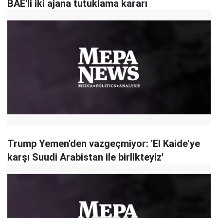
BAE'li iki ajana tutuklama kararı
Trump Yemen'den vazgeçmiyor: 'El Kaide'ye
karşı Suudi Arabistan ile birlikteyiz'