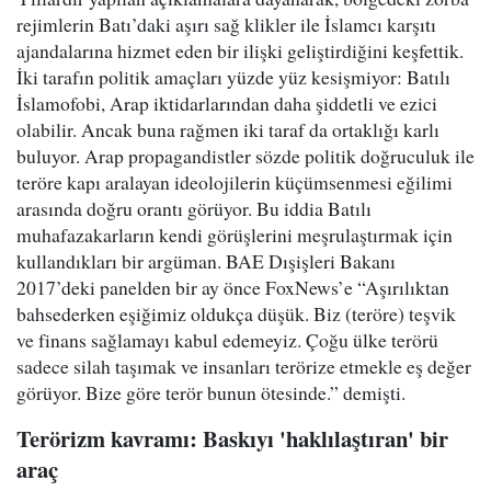
rejimlerin Batı’daki aşırı sağ klikler ile İslamcı karşıtı
ajandalarına hizmet eden bir ilişki geliştirdiğini keşfettik.
İki tarafın politik amaçları yüzde yüz kesişmiyor: Batılı
İslamofobi, Arap iktidarlarından daha şiddetli ve ezici
olabilir. Ancak buna rağmen iki taraf da ortaklığı karlı
buluyor. Arap propagandistler sözde politik doğruculuk ile
teröre kapı aralayan ideolojilerin küçümsenmesi eğilimi
arasında doğru orantı görüyor. Bu iddia Batılı
muhafazakarların kendi görüşlerini meşrulaştırmak için
kullandıkları bir argüman. BAE Dışişleri Bakanı
2017’deki panelden bir ay önce FoxNews’e “Aşırılıktan
bahsederken eşiğimiz oldukça düşük. Biz (teröre) teşvik
ve finans sağlamayı kabul edemeyiz. Çoğu ülke terörü
sadece silah taşımak ve insanları terörize etmekle eş değer
görüyor. Bize göre terör bunun ötesinde.” demişti.
Terörizm kavramı: Baskıyı 'haklılaştıran' bir
araç