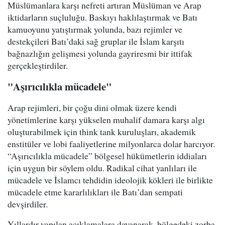
Müslümanlara karşı nefreti artıran Müslüman ve Arap
iktidarların suçluluğu. Baskıyı haklılaştırmak ve Batı
kamuoyunu yatıştırmak yolunda, bazı rejimler ve
destekçileri Batı’daki sağ gruplar ile İslam karşıtı
bağnazlığın gelişmesi yolunda gayriresmi bir ittifak
gerçekleştirdiler.
"Aşırıcılıkla mücadele"
Arap rejimleri, bir çoğu dini olmak üzere kendi
yönetimlerine karşı yükselen muhalif damara karşı algı
oluşturabilmek için think tank kuruluşları, akademik
enstitüler ve lobi faaliyetlerine milyonlarca dolar harcıyor.
“Aşırıcılıkla mücadele” bölgesel hükümetlerin iddiaları
için uygun bir söylem oldu. Radikal cihat yanlıları ile
mücadele ve İslamcı tehdidin ideolojik kökleri ile birlikte
mücadele etme kararlılıkları ile Batı’dan sempati
devşirdiler.
Yıllardır yapılan açıklamalara dayanarak, bölgedeki zorba