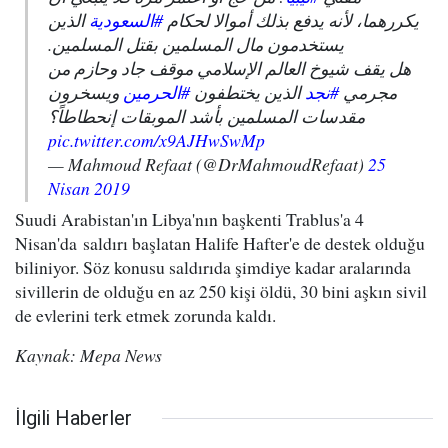
يكررهما، لأنه يدفع بذلك أموالا لحكام
#السعودية
الذين
يستخدمون مال المسلمين بقتل المسلمين.
هل يقف شيوخ العالم الإسلامي موقف جاد وحازم من
مجرمي
#نجد
الذين يختطفون
#الحرمين
ويسخرون
مقدسات المسلمين بأشد الموبقات إنحطاطاً؟
pic.twitter.com/x9AJHwSwMp
— Mahmoud Refaat (@DrMahmoudRefaat)
25
Nisan 2019
Suudi Arabistan'ın Libya'nın başkenti Trablus'a 4
Nisan'da saldırı başlatan Halife Hafter'e de destek olduğu
biliniyor. Söz konusu saldırıda şimdiye kadar aralarında
sivillerin de olduğu en az 250 kişi öldü, 30 bini aşkın sivil
de evlerini terk etmek zorunda kaldı.
Kaynak: Mepa News
İlgili Haberler