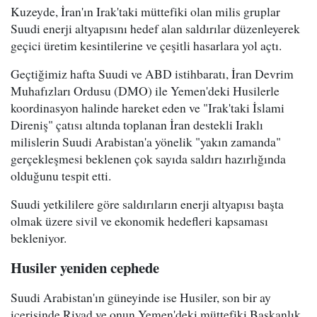
Kuzeyde, İran'ın Irak'taki müttefiki olan milis gruplar
Suudi enerji altyapısını hedef alan saldırılar düzenleyerek
geçici üretim kesintilerine ve çeşitli hasarlara yol açtı.
Geçtiğimiz hafta Suudi ve ABD istihbaratı, İran Devrim
Muhafızları Ordusu (DMO) ile Yemen'deki Husilerle
koordinasyon halinde hareket eden ve "Irak'taki İslami
Direniş" çatısı altında toplanan İran destekli Iraklı
milislerin Suudi Arabistan'a yönelik "yakın zamanda"
gerçekleşmesi beklenen çok sayıda saldırı hazırlığında
olduğunu tespit etti.
Suudi yetkililere göre saldırıların enerji altyapısı başta
olmak üzere sivil ve ekonomik hedefleri kapsaması
bekleniyor.
Husiler yeniden cephede
Suudi Arabistan'ın güneyinde ise Husiler, son bir ay
içerisinde Riyad ve onun Yemen'deki müttefiki Başkanlık