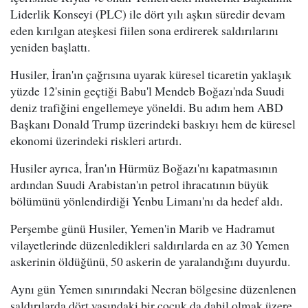
Liderlik Konseyi (PLC) ile dört yılı aşkın süredir devam
eden kırılgan ateşkesi fiilen sona erdirerek saldırılarını
yeniden başlattı.
Husiler, İran'ın çağrısına uyarak küresel ticaretin yaklaşık
yüzde 12'sinin geçtiği Babu'l Mendeb Boğazı'nda Suudi
deniz trafiğini engellemeye yöneldi. Bu adım hem ABD
Başkanı Donald Trump üzerindeki baskıyı hem de küresel
ekonomi üzerindeki riskleri artırdı.
Husiler ayrıca, İran'ın Hürmüz Boğazı'nı kapatmasının
ardından Suudi Arabistan'ın petrol ihracatının büyük
bölümünü yönlendirdiği Yenbu Limanı'nı da hedef aldı.
Perşembe günü Husiler, Yemen'in Marib ve Hadramut
vilayetlerinde düzenledikleri saldırılarda en az 30 Yemen
askerinin öldüğünü, 50 askerin de yaralandığını duyurdu.
Aynı gün Yemen sınırındaki Necran bölgesine düzenlenen
saldırılarda dört yaşındaki bir çocuk da dahil olmak üzere