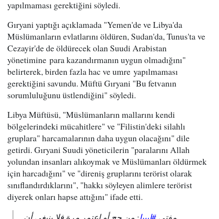
yapılmaması gerektiğini söyledi.
Gıryani yaptığı açıklamada "Yemen'de ve Libya'da
Müslümanların evlatlarını öldüren, Sudan'da, Tunus'ta ve
Cezayir'de de öldürecek olan Suudi Arabistan
yönetimine para kazandırmanın uygun olmadığını"
belirterek, birden fazla hac ve umre yapılmaması
gerektiğini savundu. Müftü Gıryani "Bu fetvanın
sorumluluğunu üstlendiğini" söyledi.
Libya Müftüsü, "Müslümanların mallarını kendi
bölgelerindeki mücahitlere" ve "Filistin'deki silahlı
gruplara" harcamalarının daha uygun olacağını" dile
getirdi. Gıryani Suudi yöneticilerin "paralarını Allah
yolundan insanları alıkoymak ve Müslümanları öldürmek
için harcadığını" ve "direniş gruplarını terörist olarak
sınıflandırdıklarını", "hakkı söyleyen alimlere terörist
diyerek onları hapse attığını" ifade etti.
مفتي
#ليبيا
: من حج أو اعتمر مرة فلا ينبغي أن