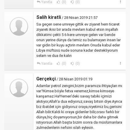
Yanıtla
(0)
(0)
Salih kiratli
/ 28 Nisan 2019 21:57
Sa geçen sene umreye gittik ev ziyaret hem ticaret
ziyareti ikisi bir arada mevlam kabul etsin inşallah
dikkatimi çekti 5 6 kere umreye gelen var bende
onun yerine dünya da temiz su bulamayan insan lar
var gidin bir kuyu açtırin mevlam Onuda kabul eder
Libya müftüsü nude sonuna kadar destekliyorum
selam ve dua ile kalın
Yanıtla
(0)
(0)
Gerçekçi
/ 28 Nisan 2019 01:19
Adamlar petrol zengini,bizim paramıza ihtiyaçları mı
var?Kimse böyle fetva veremez,kimse kimseye
karışamaz.Ha!Yemen'deki savaş tabiki içimizi
akıtıyor,Allah'a dua ediyoruz,savaş bitsin diye.Ayrıca
biz ibatdet için gidiyoruz oraya,niyetimiz bu,gerisini
Allah bilir.Kaldı ki oraya gidenler bilir,orası farklı bir
dünya,hiç doyamıyorsun,bir daha bir daha gitmek
istiyorsun.Allah başta bizim sonra da müslümanlara
zulmedenlerin nefsini ıslah eylesin.