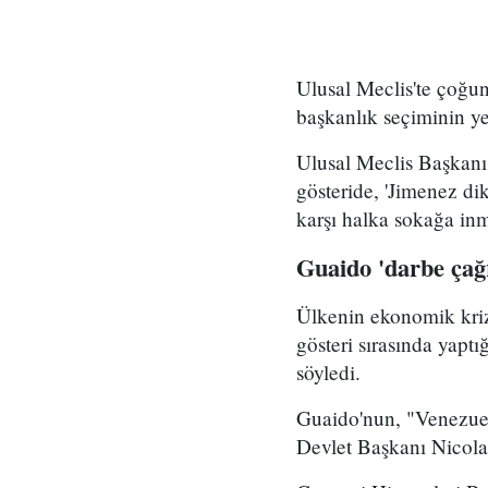
Ulusal Meclis'te çoğu
başkanlık seçiminin ye
Ulusal Meclis Başkanı
gösteride, 'Jimenez di
karşı halka sokağa in
Guaido 'darbe çağ
Ülkenin ekonomik kriz
gösteri sırasında yapt
söyledi.
Guaido'nun, "Venezuela
Devlet Başkanı Nicolas