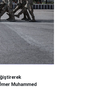
ğiştirerek
l Ömer Muhammed