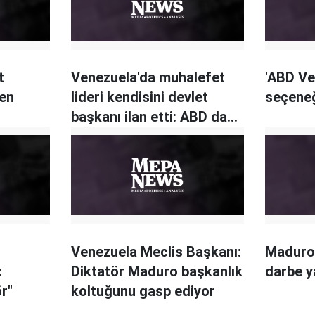
t
Venezuela'da muhalefet
'ABD Ve
den
lideri kendisini devlet
seçeneğ
başkanı ilan etti: ABD dahil
birçok ülke tanıdı
Venezuela Meclis Başkanı:
Maduro
:
Diktatör Maduro başkanlık
darbe y
r"
koltuğunu gasp ediyor