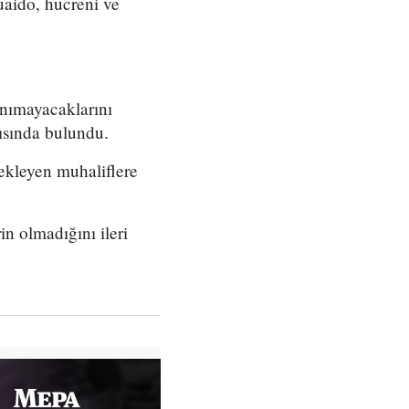
uaido, hücreni ve
nımayacaklarını
rısında bulundu.
ekleyen muhaliflere
n olmadığını ileri