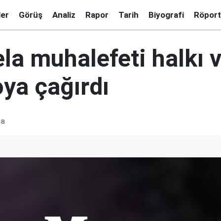
ler
Görüş
Analiz
Rapor
Tarih
Biyografi
Röport
la muhalefeti halkı v
oya çağırdı
ka