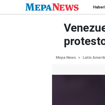
Haber
Venezue
protest
Mepa News
>
Latin Ameri