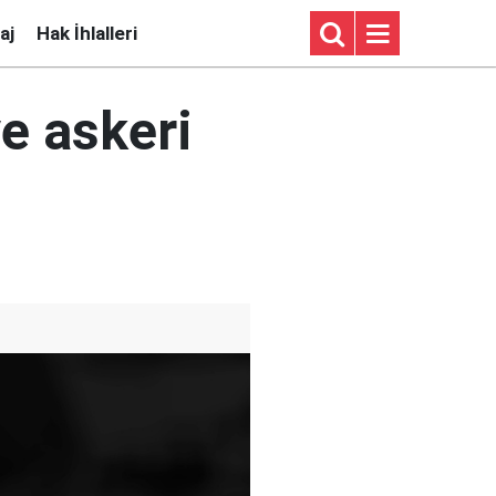
aj
Hak İhlalleri
e askeri