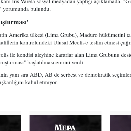
kanı İris Varela sosyal medyadan yaptığı açıklamada, "G
m" yorumunda bulundu.
uşturması'
atin Amerika ülkesi (Lima Grubu), Maduro hükümetini ta
haliflerin kontrolündeki Ulusal Meclis'e teslim etmesi çağ
lis ile kendisi aleyhine kararlar alan Lima Grubunu dest
ruşturması" başlatılması emrini verdi.
nin yanı sıra ABD, AB de serbest ve demokratik seçimleri
şkanlığını kabul etmiyor.