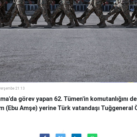
Perşembe 21:13
ama'da görev yapan 62. Tümen'in komutanlığını de
m (Ebu Amşe) yerine Türk vatandaşı Tuğgenera