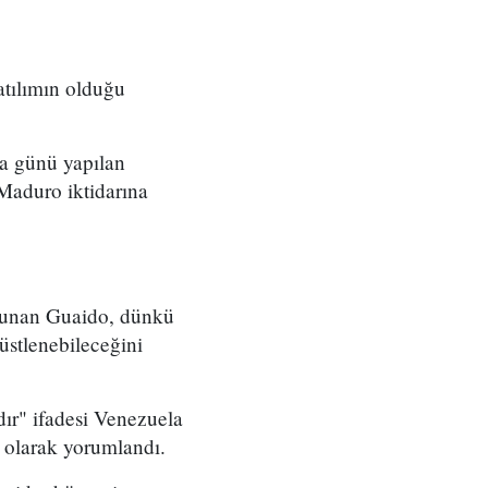
atılımın olduğu
ma günü yapılan
 Maduro iktidarına
avunan Guaido, dünkü
üstlenebileceğini
dır" ifadesi Venezuela
" olarak yorumlandı.