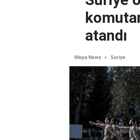
komutan
atandı
Mepa News
>
Suriye