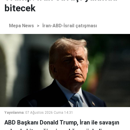
bitecek
Mepa News
>
İran-ABD-İsrail çatışması
Yayınlanma:
07 Ağustos 2026 Cuma 14:31
ABD Başkanı Donald Trump, İran ile savaşın