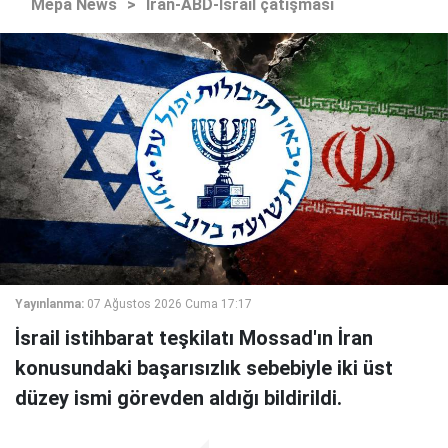
Mepa News
>
İran-ABD-İsrail çatışması
Yayınlanma:
07 Ağustos 2026 Cuma 17:17
İsrail istihbarat teşkilatı Mossad'ın İran
konusundaki başarısızlık sebebiyle iki üst
düzey ismi görevden aldığı bildirildi.