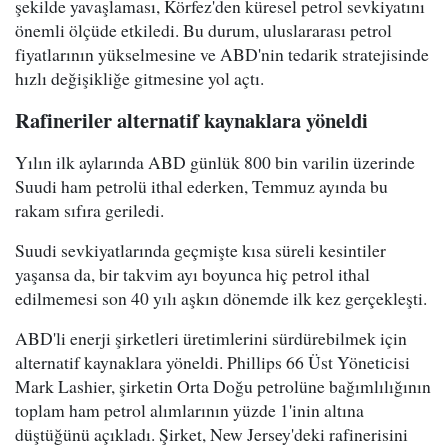
şekilde yavaşlaması, Körfez'den küresel petrol sevkiyatını
önemli ölçüde etkiledi. Bu durum, uluslararası petrol
fiyatlarının yükselmesine ve ABD'nin tedarik stratejisinde
hızlı değişikliğe gitmesine yol açtı.
Rafineriler alternatif kaynaklara yöneldi
Yılın ilk aylarında ABD günlük 800 bin varilin üzerinde
Suudi ham petrolü ithal ederken, Temmuz ayında bu
rakam sıfıra geriledi.
Suudi sevkiyatlarında geçmişte kısa süreli kesintiler
yaşansa da, bir takvim ayı boyunca hiç petrol ithal
edilmemesi son 40 yılı aşkın dönemde ilk kez gerçekleşti.
ABD'li enerji şirketleri üretimlerini sürdürebilmek için
alternatif kaynaklara yöneldi. Phillips 66 Üst Yöneticisi
Mark Lashier, şirketin Orta Doğu petrolüne bağımlılığının
toplam ham petrol alımlarının yüzde 1'inin altına
düştüğünü açıkladı. Şirket, New Jersey'deki rafinerisini