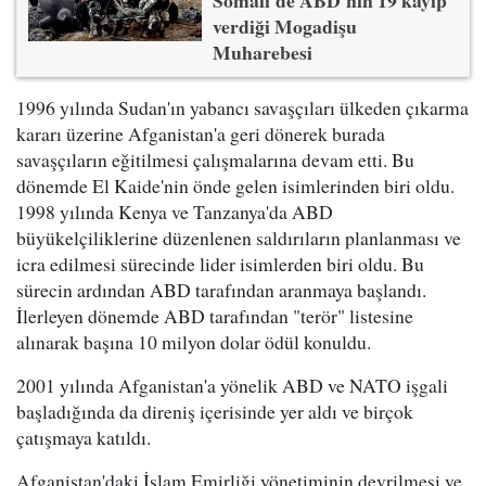
Somali'de ABD'nin 19 kayıp
verdiği Mogadişu
Muharebesi
1996 yılında Sudan'ın yabancı savaşçıları ülkeden çıkarma
kararı üzerine Afganistan'a geri dönerek burada
savaşçıların eğitilmesi çalışmalarına devam etti. Bu
dönemde El Kaide'nin önde gelen isimlerinden biri oldu.
1998 yılında Kenya ve Tanzanya'da ABD
büyükelçiliklerine düzenlenen saldırıların planlanması ve
icra edilmesi sürecinde lider isimlerden biri oldu. Bu
sürecin ardından ABD tarafından aranmaya başlandı.
İlerleyen dönemde ABD tarafından "terör" listesine
alınarak başına 10 milyon dolar ödül konuldu.
2001 yılında Afganistan'a yönelik ABD ve NATO işgali
başladığında da direniş içerisinde yer aldı ve birçok
çatışmaya katıldı.
Afganistan'daki İslam Emirliği yönetiminin devrilmesi ve