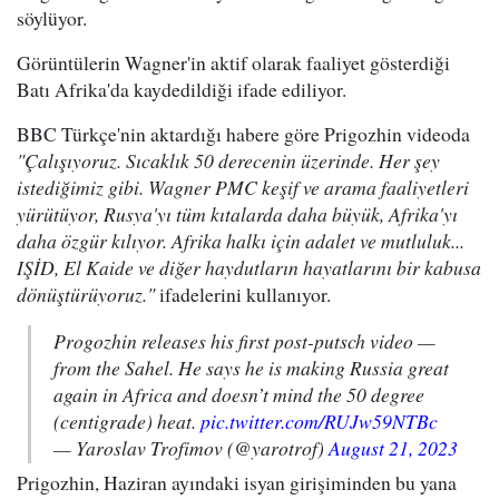
söylüyor.
Görüntülerin Wagner'in aktif olarak faaliyet gösterdiği
Batı Afrika'da kaydedildiği ifade ediliyor.
BBC Türkçe'nin aktardığı habere göre Prigozhin videoda
"Çalışıyoruz. Sıcaklık 50 derecenin üzerinde. Her şey
istediğimiz gibi. Wagner PMC keşif ve arama faaliyetleri
yürütüyor, Rusya'yı tüm kıtalarda daha büyük, Afrika'yı
daha özgür kılıyor. Afrika halkı için adalet ve mutluluk...
IŞİD, El Kaide ve diğer haydutların hayatlarını bir kabusa
dönüştürüyoruz."
ifadelerini kullanıyor.
Progozhin releases his first post-putsch video —
from the Sahel. He says he is making Russia great
again in Africa and doesn’t mind the 50 degree
(centigrade) heat.
pic.twitter.com/RUJw59NTBc
— Yaroslav Trofimov (@yarotrof)
August 21, 2023
Prigozhin, Haziran ayındaki isyan girişiminden bu yana