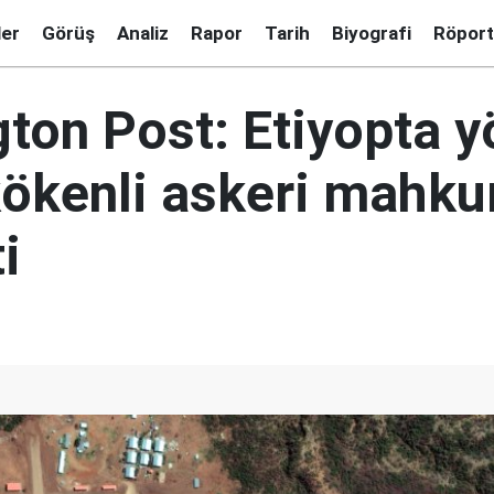
ler
Görüş
Analiz
Rapor
Tarih
Biyografi
Röport
ton Post: Etiyopta y
kökenli askeri mahku
i