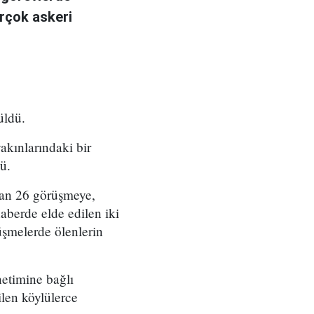
irçok askeri
üldü.
akınlarındaki bir
ü.
ılan 26 görüşmeye,
aberde elde edilen iki
üşmelerde ölenlerin
netimine bağlı
ilen köylülerce