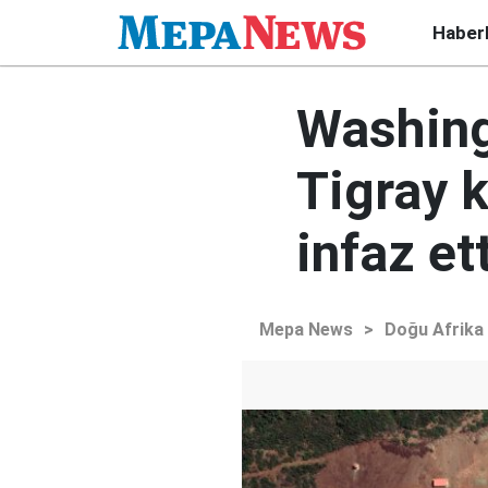
Haber
Washing
Tigray 
infaz ett
Mepa News
>
Doğu Afrika