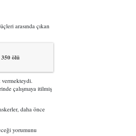
üçleri arasında çıkan
z 350 ölü
t vermekteydi.
erinde çalışmaya itilmiş
askerler, daha önce
leceği yorumunu