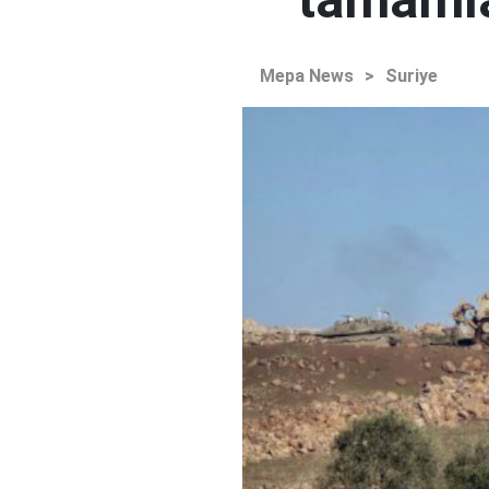
Mepa News
>
Suriye