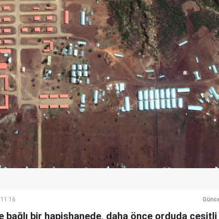
 11:16
Günce
e bağlı bir hapishanede, daha önce orduda çeşitli