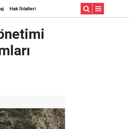
aj
Hak İhlalleri
önetimi
mları