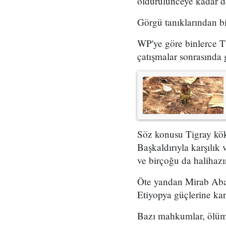
öldürülünceye kadar d
Görgü tanıklarından bi
WP'ye göre binlerce Ti
çatışmalar sonrasında g
Söz konusu Tigray köke
Başkaldırıyla karşılık 
ve birçoğu da halihazı
Öte yandan Mirab Abay
Etiyopya güçlerine karş
Bazı mahkumlar, ölüml