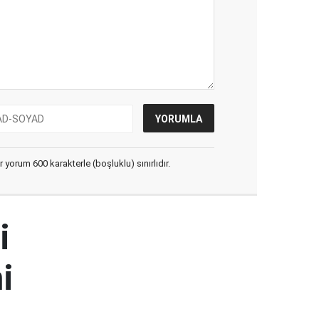
yorum 600 karakterle (boşluklu) sınırlıdır.
i
i