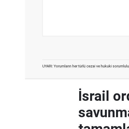
UYARI: Yorumların her türlü cezai ve hukuki sorumlulu
İsrail o
savunma
tamaml