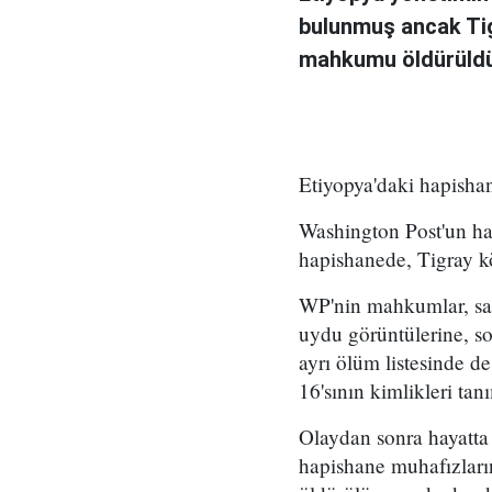
bulunmuş ancak Tigr
mahkumu öldürüldüğü
Etiyopya'daki hapisha
Washington Post'un ha
hapishanede, Tigray k
WP'nin mahkumlar, sağl
uydu görüntülerine, so
ayrı ölüm listesinde d
16'sının kimlikleri tan
Olaydan sonra hayatta
hapishane muhafızların