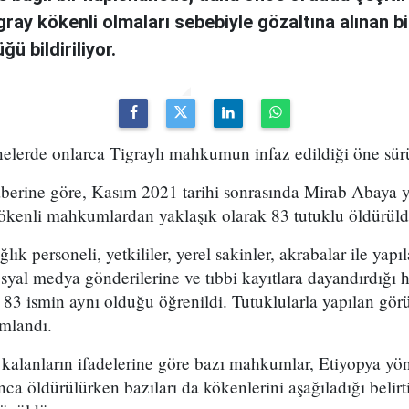
ay kökenli olmaları sebebiyle gözaltına alınan b
 bildiriliyor.
nelerde onlarca Tigraylı mahkumun infaz edildiği öne sür
berine göre, Kasım 2021 tarihi sonrasında Mirab Abaya y
ökenli mahkumlardan yaklaşık olarak 83 tutuklu öldürüld
ık personeli, yetkililer, yerel sakinler, akrabalar ile yap
syal medya gönderilerine ve tıbbi kayıtlara dayandırdığı h
e 83 ismin aynı olduğu öğrenildi. Tutuklularla yapılan gör
ımlandı.
 kalanların ifadelerine göre bazı mahkumlar, Etiyopya yö
ca öldürülürken bazıları da kökenlerini aşağıladığı belirt