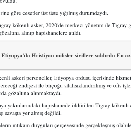
övüldü.
rine göre cesetler üst üste yığılmış durumdaydı.
gray kökenli asker, 2020'de merkezi yönetim ile Tigray g
özaltına alınıp hapishanelere atıldı.
Etiyopya'da Hristiyan milisler sivillere saldırdı: En a
nli askeri personeller, Etiyopya ordusu içerisinde hizme
vereceği endişesi ile birçoğu silahsızlandırılmış ve ofis işl
rda gözaltına alınmaktaydı.
a yakınlarındaki hapishanede öldürülen Tigray kökenli 
ı savaşta yer almış değildi.
erin intikam duyguları çerçevesinde gerçekleşmiş olabi