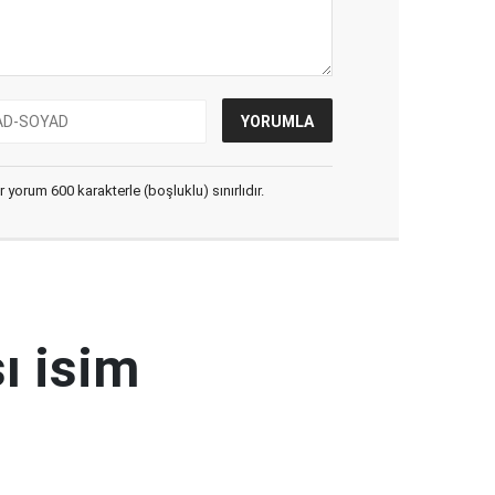
yorum 600 karakterle (boşluklu) sınırlıdır.
ı isim