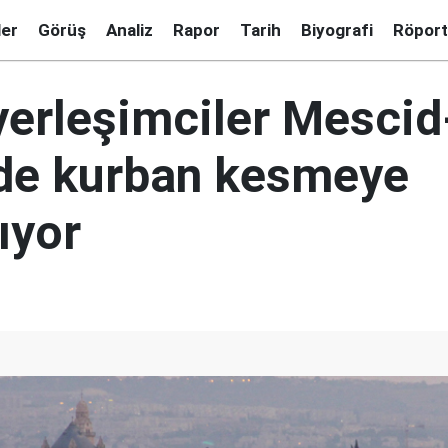
ler
Görüş
Analiz
Rapor
Tarih
Biyografi
Röport
yerleşimciler Mescid
nde kurban kesmeye
ıyor