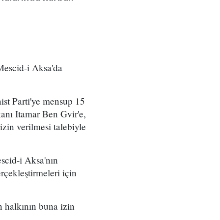
Mescid-i Aksa'da
nist Parti'ye mensup 15
anı Itamar Ben Gvir'e,
in verilmesi talebiyle
scid-i Aksa'nın
rçekleştirmeleri için
n halkının buna izin