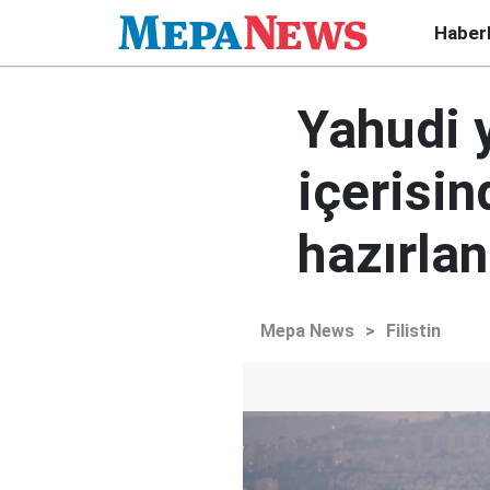
Haber
Yahudi 
içerisi
hazırlan
Mepa News
>
Filistin