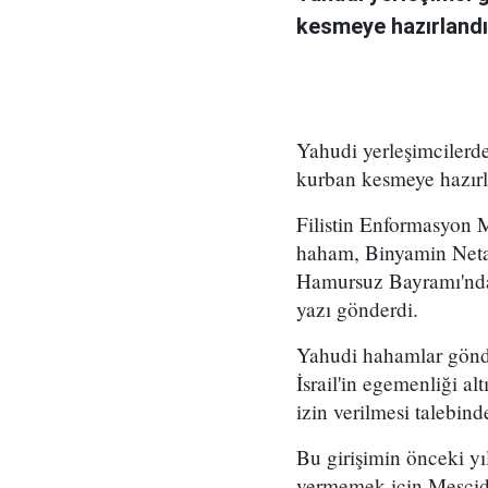
kesmeye hazırlandığı
Yahudi yerleşimcilerd
kurban kesmeye hazırl
Filistin Enformasyon M
haham, Binyamin Netan
Hamursuz Bayramı'nda M
yazı gönderdi.
Yahudi hahamlar gönde
İsrail'in egemenliği a
izin verilmesi talebin
Bu girişimin önceki yı
vermemek için Mescid-i