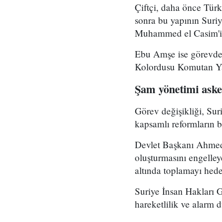
Çiftçi, daha önce Tür
sonra bu yapının Suri
Muhammed el Casim'in
Ebu Amşe ise görevden
Kolordusu Komutan Yar
Şam yönetimi asker
Görev değişikliği, Su
kapsamlı reformların bi
Devlet Başkanı Ahmed 
oluşturmasını engelle
altında toplamayı hedef
Suriye İnsan Hakları 
hareketlilik ve alarm 