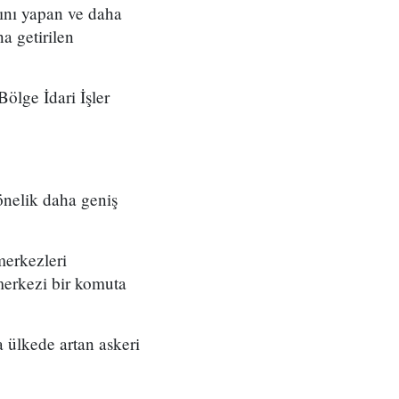
ını yapan ve daha
a getirilen
ölge İdari İşler
önelik daha geniş
merkezleri
merkezi bir komuta
 ülkede artan askeri