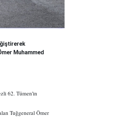
ğiştirerek
l Ömer Muhammed
zli 62. Tümen'in
 alan Tuğgeneral Ömer