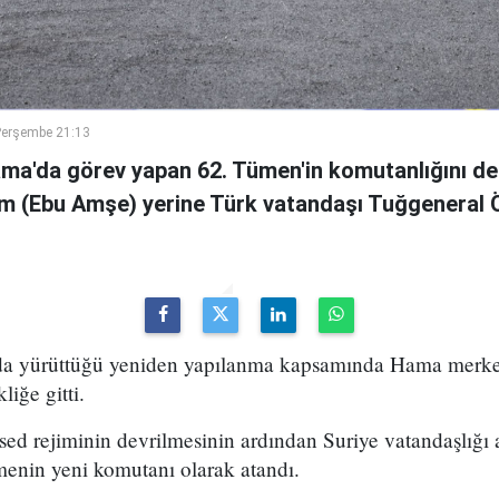
Perşembe 21:13
ama'da görev yapan 62. Tümen'in komutanlığını de
m (Ebu Amşe) yerine Türk vatandaşı Tuğgenera
uda yürüttüğü yeniden yapılanma kapsamında Hama merke
iğe gitti.
ed rejiminin devrilmesinin ardından Suriye vatandaşlığı
enin yeni komutanı olarak atandı.