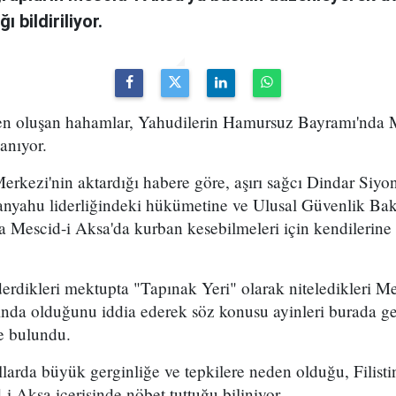
 bildiriliyor.
en oluşan hahamlar, Yahudilerin Hamursuz Bayramı'nda 
anıyor.
erkezi'nin aktardığı habere göre, aşırı sağcı Dindar Siyo
yahu liderliğindeki hükümetine ve Ulusal Güvenlik Bak
escid-i Aksa'da kurban kesebilmeleri için kendilerine iz
rdikleri mektupta "Tapınak Yeri" olarak niteledikleri Me
ltında olduğunu iddia ederek söz konusu ayinleri burada ge
de bulundu.
llarda büyük gerginliğe ve tepkilere neden olduğu, Filisti
 Aksa içerisinde nöbet tuttuğu biliniyor.