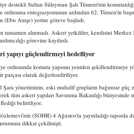
kiye destekli Sultan Süleyman Şah Tümeni'nin komutanlığ
ye ordusuna entegrasyonunun ardından 62. Tümen'in başın
 (Ebu Amşe) yerine göreve başladı.
 tamamen alınmadı. Askeri yetkililer, kendisini Merkez B
dımcılığı görevine kaydırdı.
i yapıyı güçlendirmeyi hedefliyor
riye ordusunda komuta yapısını yeniden şekillendirmeye y
r parçası olarak değerlendiriliyor.
Şara yönetiminin, eski muhalif grupların bağımsız güç 
yerek tüm askeri yapıları Savunma Bakanlığı bünyesinde 
lediği belirtiliyor.
Gözlemevi'nin (SOHR) 4 Ağustos'ta yayınladığı raporda da
durumuna dikkat çekilmişti.