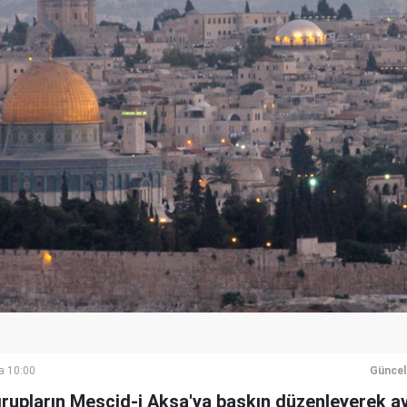
a 10:00
Güncel
grupların Mescid-i Aksa'ya baskın düzenleyerek a