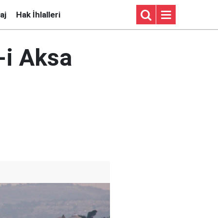
aj
Hak İhlalleri
-i Aksa