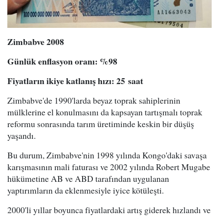
Zimbab
v
e 2008
Günlük enflasyon oranı
: %
98
Fiyatların ikiye katlanış hızı
: 25
saat
Zimbabve'de 1990'larda beyaz toprak sahiplerinin
mülklerine el konulmasını da kapsayan tartışmalı toprak
reformu sonrasında tarım üretiminde keskin bir düşüş
yaşandı.
Bu durum, Zimbabve'nin 1998 yılında Kongo'daki savaşa
karışmasının mali faturası ve 2002 yılında Robert Mugabe
hükümetine AB ve ABD tarafından uygulanan
yaptırımların da eklenmesiyle iyice kötüleşti.
2000'li yıllar boyunca fiyatlardaki artış giderek hızlandı ve