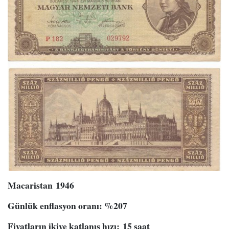
Macaristan
1946
Günlük enflasyon oranı
: %
207
Fiyatların ikiye katlanış hızı
:
15 saat