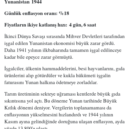
Yunanistan
1944
Günlük enflasyon oranı
: %
18
Fiyatların ikiye katlanış hızı
:
4 gün, 6 saat
İkinci Dünya Savaşı sırasında Mihver Devletleri tarafından
işgal edilen Yunanistan ekonomisi büyük zarar gördü.
Daha 1941 yılının ilkbaharında tamamen işgal edilinceye
kadar bile epeyce zarar görmüştü.
İşgalciler, ülkenin hammaddelerini, besi hayvanlarını, gıda
ürünlerini alıp götürdüler ve kukla hükümeti işgalin
faturasını Yunan halkına ödetmeye zorladılar.
Tarım üretiminin sekteye uğraması kentlerde büyük gıda
sıkıntısına yol açtı. Bu döneme Yunan tarihinde Büyük
Kıtlık dönemi deniyor. Vergilerin toplanamaması da
enflasyonun yükselmesini hızlandırdı ve 1944 yılının
Kasım ayına gelindiğinde doruğuna ulaşan enflasyon, ayda
yüzde 13,800'e ulaştı.