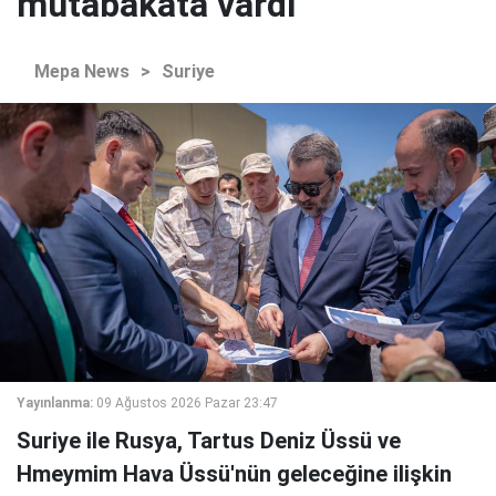
mutabakata vardı
Mepa News
>
Suriye
Yayınlanma:
09 Ağustos 2026 Pazar 23:47
Suriye ile Rusya, Tartus Deniz Üssü ve
Hmeymim Hava Üssü'nün geleceğine ilişkin