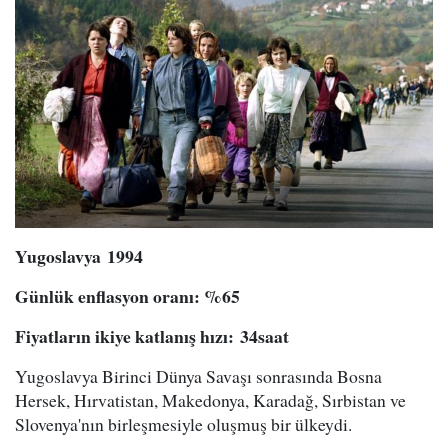
Yugoslav
ya
1994
Günlük enflasyon oranı
: %
65
Fiyatların ikiye katlanış hızı
:
34
saat
Yugoslavya Birinci Dünya Savaşı sonrasında Bosna
Hersek, Hırvatistan, Makedonya, Karadağ, Sırbistan ve
Slovenya'nın birleşmesiyle oluşmuş bir ülkeydi.