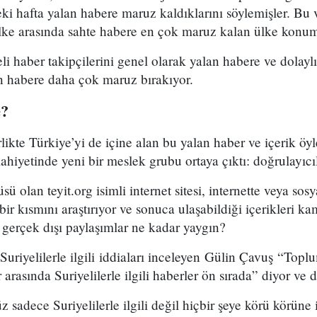
eki hafta yalan habere maruz kaldıklarını söylemişler. Bu 
lke arasında sahte habere en çok maruz kalan ülke konum
li haber takipçilerini genel olarak yalan habere ve dolayl
lan habere daha çok maruz bırakıyor.
e?
ikte Türkiye’yi de içine alan bu yalan haber ve içerik öyle
ahiyetinde yeni bir meslek grubu ortaya çıktı: doğrulayıcıla
ü olan teyit.org isimli internet sitesi, internette veya so
bir kısmını araştırıyor ve sonuca ulaşabildiği içerikleri ka
li gerçek dışı paylaşımlar ne kadar yaygın?
 Suriyelilerle ilgili iddiaları inceleyen Gülin Çavuş “Topl
arasında Suriyelilerle ilgili haberler ön sırada” diyor ve
 sadece Suriyelilerle ilgili değil hiçbir şeye körü körün