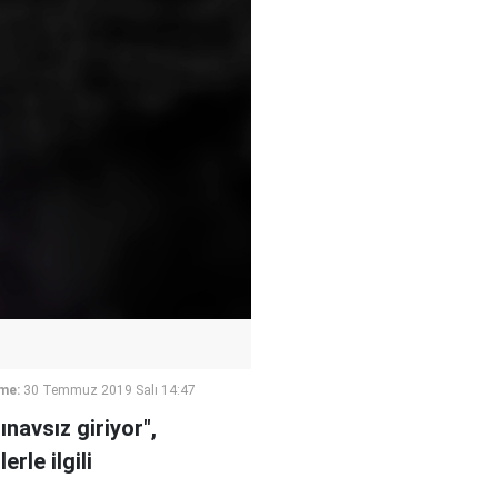
me:
30 Temmuz 2019 Salı 14:47
ınavsız giriyor",
rle ilgili