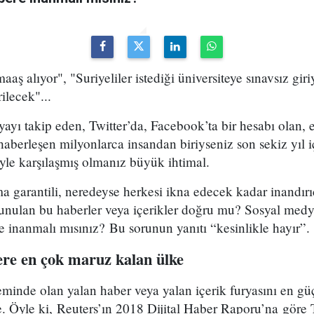
maaş alıyor", "Suriyeliler istediği üniversiteye sınavsız gir
ilecek"...
ayı takip eden, Twitter’da, Facebook’ta bir hesabı olan, e
berleşen milyonlarca insandan biriyseniz son sekiz yıl i
yle karşılaşmış olmanız büyük ihtimal.
a garantili, neredeyse herkesi ikna edecek kadar inandırıc
unulan bu haberler veya içerikler doğru mu? Sosyal medyad
 inanmalı mısınız? Bu sorunun yanıtı “kesinlikle hayır”.
ere en çok maruz kalan ülke
inde olan yalan haber veya yalan içerik furyasını en gü
e. Öyle ki, Reuters’ın 2018 Dijital Haber Raporu’na göre T