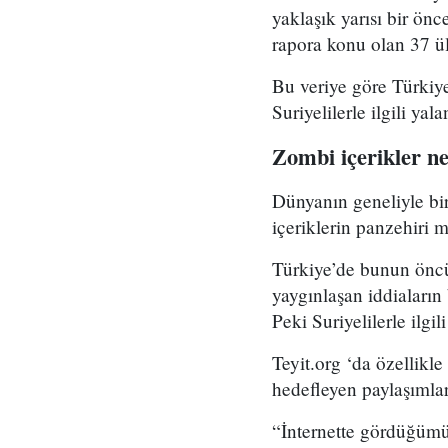
yaklaşık yarısı bir önc
rapora konu olan 37 ü
Bu veriye göre Türkiye
Suriyelilerle ilgili ya
Zombi içerikler n
Dünyanın geneliyle birl
içeriklerin panzehiri m
Türkiye’de bunun öncüs
yaygınlaşan iddiaların 
Peki Suriyelilerle ilgi
Teyit.org ‘da özellikle
hedefleyen paylaşımlar 
“İnternette gördüğümüz