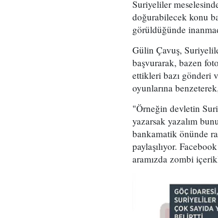
Suriyeliler meselesind
doğurabilecek konu ba
görüldüğünde inanmad
Gülin Çavuş, Suriyelil
başvurarak, bazen fotoğ
ettikleri bazı gönderi
oyunlarına benzeterek
"Örneğin devletin Sur
yazarsak yazalım bunun
bankamatik önünde rast
paylaşılıyor. Facebook 
aramızda zombi içerik