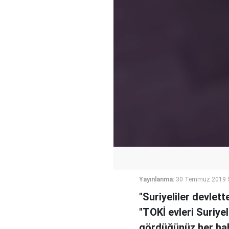
Yayınlanma:
30 Temmuz 2019 S
"Suriyeliler devlett
"TOKİ evleri Suriyel
gördüğünüz her hab