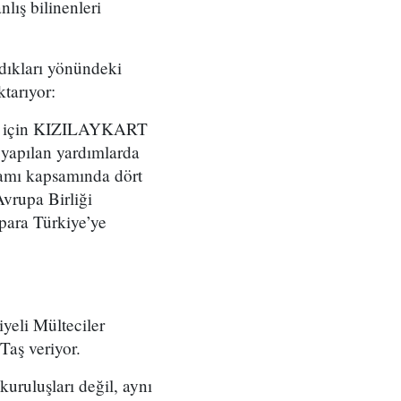
nlış bilinenleri
ldıkları yönündeki
ktarıyor:
lmak için KIZILAYKART
 yapılan yardımlarda
amı kapsamında dört
vrupa Birliği
 para Türkiye’ye
yeli Mülteciler
aş veriyor.
ruluşları değil, aynı