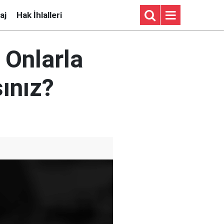
aj
Hak İhlalleri
 Onlarla
sınız?