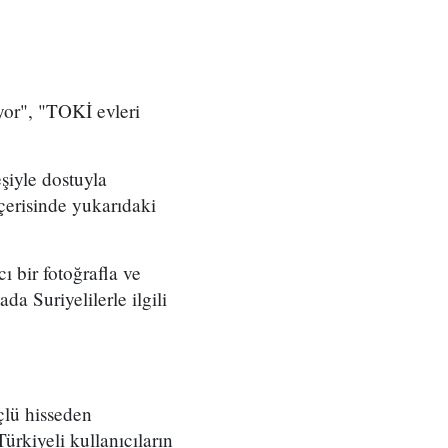
iyor", "TOKİ evleri
şiyle dostuyla
çerisinde yukarıdaki
ı bir fotoğrafla ve
a Suriyelilerle ilgili
çlü hisseden
ürkiyeli kullanıcıların