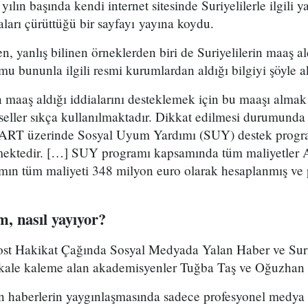
lın başında kendi internet sitesinde Suriyelilerle ilgili ya
aları çürüttüğü bir sayfayı yayına koydu.
en, yanlış bilinen örneklerden biri de Suriyelilerin maaş a
mu bununla ilgili resmi kurumlardan aldığı bilgiyi şöyle a
ten maaş aldığı iddialarını desteklemek için bu maaşı a
rseller sıkça kullanılmaktadır. Dikkat edilmesi durumunda
RT üzerinde Sosyal Uyum Yardımı (SUY) destek progr
lmektedir. […] SUY programı kapsamında tüm maliyetler A
ramın tüm maliyeti 348 milyon euro olarak hesaplanmış ve
m, nasıl yayıyor?
ost Hakikat Çağında Sosyal Medyada Yalan Haber ve Suri
akale kaleme alan akademisyenler Tuğba Taş ve Oğuzhan T
 haberlerin yaygınlaşmasında sadece profesyonel medya ku