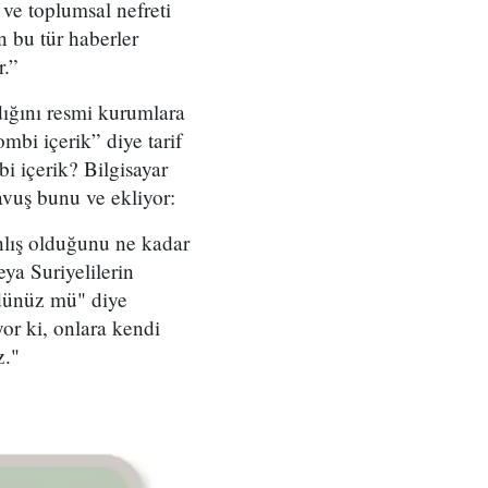
 ve toplumsal nefreti
 bu tür haberler
r.”
adığını resmi kurumlara
mbi içerik” diye tarif
i içerik? Bilgisayar
avuş bunu ve ekliyor:
nlış olduğunu ne kadar
ya Suriyelilerin
rdünüz mü" diye
yor ki, onlara kendi
z."