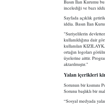
Basın İlan Kurumu bu yı
incelediği ve bazı iddi
Sayfada açıklık getiril
iddia. Basın İlan Kuru
"Suriyelilerin devlet
kullanıldığına dair gö
kullanılan KIZILAYKA
ortağın logoları görü
üyelerine aittir. Prog
aktarılmıştır."
Yalan içerikleri ki
Sorunun bir kısmını P
Sorunu başlıklı bir m
“Sosyal medyada yalan