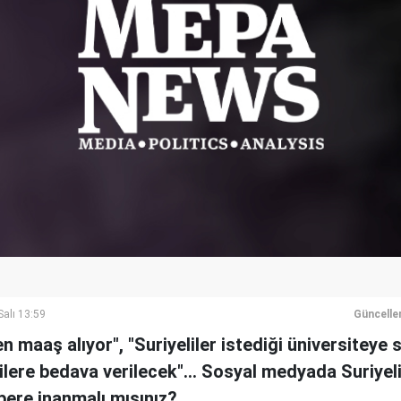
alı 13:59
Güncelle
en maaş alıyor", "Suriyeliler istediği üniversiteye s
ilere bedava verilecek"... Sosyal medyada Suriyelile
ere inanmalı mısınız?