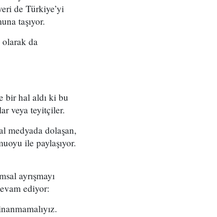
veri de Türkiye’yi
una taşıyor.
ı olarak da
 bir hal aldı ki bu
r veya teyitçiler.
syal medyada dolaşan,
muoyu ile paylaşıyor.
umsal ayrışmayı
 devam ediyor:
e inanmamalıyız.