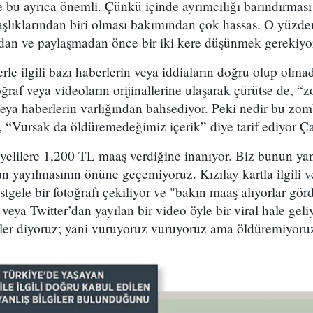
e bu ayrıca önemli. Çünkü içinde ayrımcılığı barındırması
şlıklarından biri olması bakımından çok hassas. O yüzden
an ve paylaşmadan önce bir iki kere düşünmek gerekiyo
erle ilgili bazı haberlerin veya iddiaların doğru olup olm
raf veya videoların orijinallerine ulaşarak çürütse de, “zo
 veya haberlerin varlığından bahsediyor. Peki nedir bu zomb
, “Vursak da öldüremedeğimiz içerik” diye tarif ediyor Ç
iyelilere 1,200 TL maaş verdiğine inanıyor. Biz bunun ya
 yayılmasının önüne geçemiyoruz. Kızılay kartla ilgili ve
gele bir fotoğrafı çekiliyor ve "bakın maaş alıyorlar gö
veya Twitter’dan yayılan bir video öyle bir viral hale geli
ler diyoruz; yani vuruyoruz vuruyoruz ama öldüremiyoru