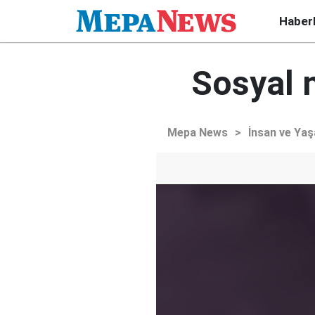
Haber
Sosyal 
Mepa News
>
İnsan ve Ya