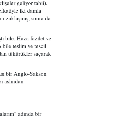
şeler geliyor tabii).
efkatiyle iki damla
 uzaklaşmış, sonra da
tı bile. Haza fazilet ve
 bile teslim ve tescil
ından tükürükler saçarak
çası bir Anglo-Sakson
bı aslından
alarım" adında bir