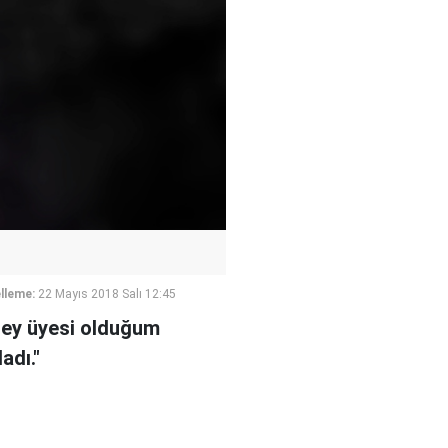
lleme:
22 Mayıs 2018 Salı 12:45
rşey üyesi olduğum
adı."