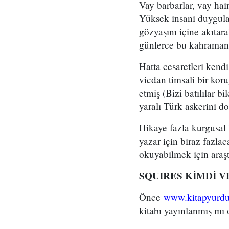
Vay barbarlar, vay hai
Yüksek insani duygular
gözyaşını içine akıta
günlerce bu kahraman 
Hatta cesaretleri kendi
vicdan timsali bir koru
etmiş (Bizi batılılar b
yaralı Türk askerini d
Hikaye fazla kurgusal 
yazar için biraz fazla
okuyabilmek için araş
SQUIRES KİMDİ V
Önce
www.kitapyurd
kitabı yayınlanmış mı