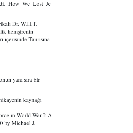
di._How_We_Lost_Je
ikalı Dr. W.H.T.
lik hemşirenin
rı içerisinde Tanrısına
nun yanı sıra bir
 hikayenin kaynağı
orce in World War I: A
0 by Michael J.