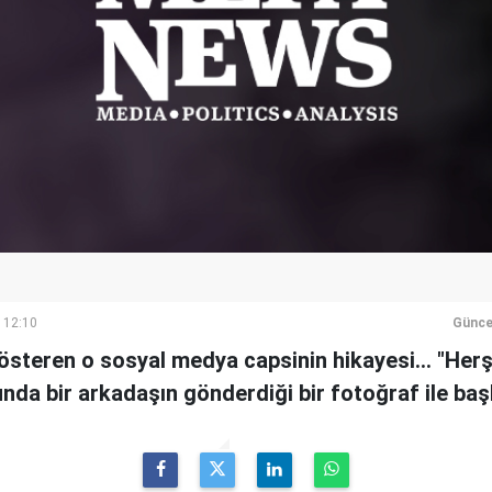
 12:10
Günce
gösteren o sosyal medya capsinin hikayesi... "He
da bir arkadaşın gönderdiği bir fotoğraf ile başl