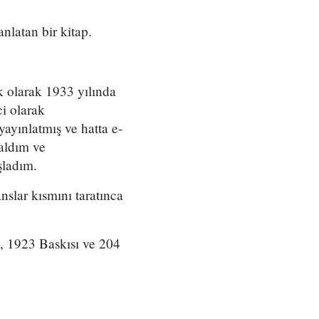
anlatan bir kitap.
k olarak 1933 yılında
ci olarak
yayınlatmış ve hatta e-
 aldım ve
şladım.
anslar kısmını taratınca
s, 1923 Baskısı ve 204