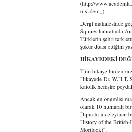
(http://www.academ
rus alem_)
Dergi makalesinde geç
Squires hatıratında Am
Türklerin şehri terk et
şükür duası ettiğini y
HİKAYEDEKİ DEĞ
Tüm hikaye birdenbire 
Hikayede Dr. W.H.T. Sq
katolik hemşire peydah
Ancak en önemlisi mak
olarak 10 numaralı bir
Dipnotu inceleyince b
History of the British
Mortlock)".