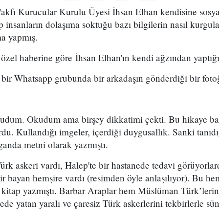
Vakfı Kurucular Kurulu Üyesi İhsan Elhan kendisine sosy
p insanların dolaşıma soktuğu bazı bilgilerin nasıl kurgul
şma yapmış.
 özel haberine göre İhsan Elhan'ın kendi ağzından yaptığı 
ir Whatsapp grubunda bir arkadaşın gönderdiği bir fotoğr
kudum. Okudum ama birşey dikkatimi çekti. Bu hikaye bat
du. Kullandığı imgeler, içerdiği duygusallık. Sanki tanıd
aganda metni olarak yazmıştı.
Türk askeri vardı, Halep'te bir hastanede tedavi görüyorlar
ir bayan hemşire vardı (resimden öyle anlaşılıyor). Bu he
r kitap yazmıştı. Barbar Araplar hem Müslüman Türk’lerin 
de yatan yaralı ve çaresiz Türk askerlerini tekbirlerle sü