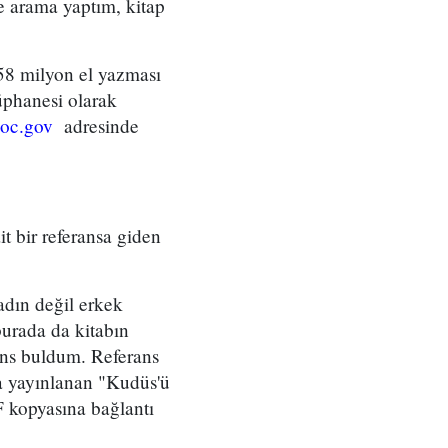
 arama yaptım, kitap
58 milyon el yazması
üphanesi olarak
oc.gov
adresinde
t bir referansa giden
dın değil erkek
burada da kitabın
ans buldum. Referans
da yayınlanan "Kudüs'ü
F kopyasına bağlantı