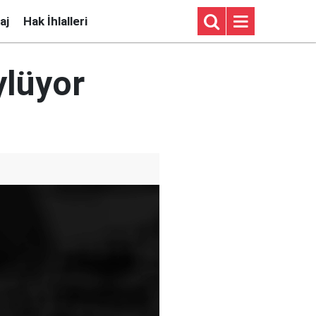
aj
Hak İhlalleri
ylüyor