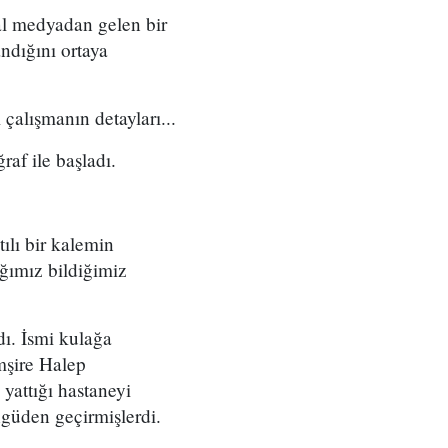
al medyadan gelen bir
andığını ortaya
çalışmanın detayları...
af ile başladı.
ılı bir kalemin
ığımız bildiğimiz
dı. İsmi kulağa
mşire Halep
yattığı hastaneyi
ngüden geçirmişlerdi.