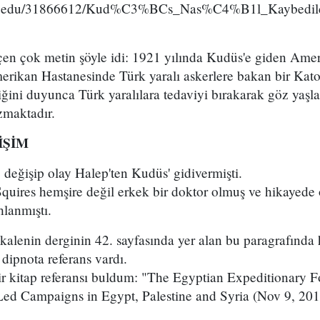
ia.edu/31866612/Kud%C3%BCs_Nas%C4%B1l_Kaybedil
en çok metin şöyle idi: 1921 yılında Kudüs'e giden Amer
erikan Hastanesinde Türk yaralı askerlere bakan bir Kato
tiğini duyunca Türk yaralılara tedaviyi bırakarak göz yaşla
azmaktadır.
İŞİM
değişip olay Halep'ten Kudüs' gidivermişti.
uires hemşire değil erkek bir doktor olmuş ve hikayede o
lanmıştı.
alenin derginin 42. sayfasında yer alan bu paragrafında
 dipnota referans vardı.
ir kitap referansı buldum: "The Egyptian Expeditionary F
-Led Campaigns in Egypt, Palestine and Syria (Nov 9, 201