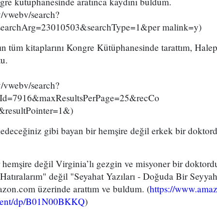
ngre kütüphanesinde aratınca kaydını buldum.
ov/vwebv/search?
archArg=23010503&searchType=1&per malink=y)
n tüm kitaplarını Kongre Kütüphanesinde tarattım, Halep 
tu.
ov/vwebv/search?
hId=7916&maxResultsPerPage=25&recCo
&resultPointer=1&)
kedeceğiniz gibi bayan bir hemşire değil erkek bir dokto
 hemşire değil Virginia’lı gezgin ve misyoner bir doktord
Hatıralarım" değil "Seyahat Yazıları - Doğuda Bir Seyyah
azon.com üzerinde arattım ve buldum. (
https://www.amaz
Orient/dp/B01N00BKKQ
)