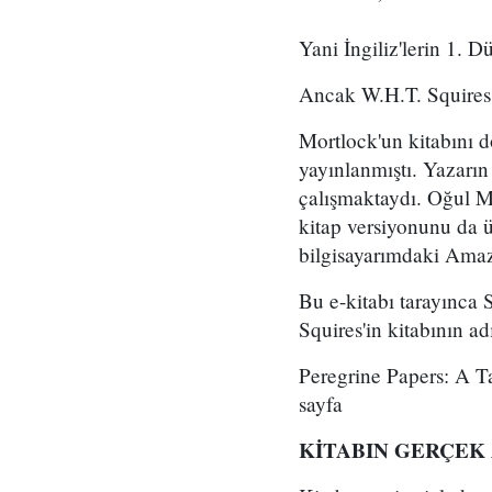
Yani İngiliz'lerin 1. D
Ancak W.H.T. Squires'
Mortlock'un kitabını 
yayınlanmıştı. Yazarın 
çalışmaktaydı. Oğul Mi
kitap versiyonunu da ü
bilgisayarımdaki Amaz
Bu e-kitabı tarayınca S
Squires'in kitabının a
Peregrine Papers: A T
sayfa
KİTABIN GERÇEK