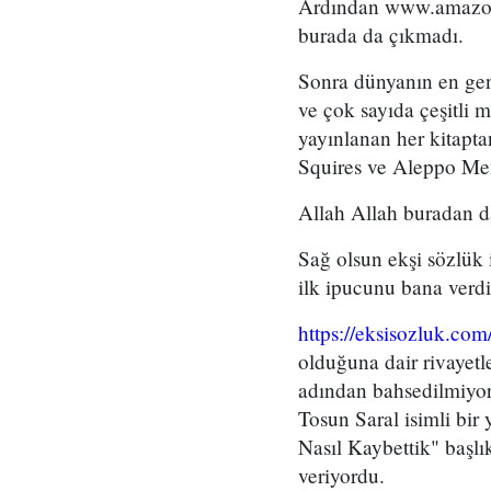
Ardından www.amazon.
burada da çıkmadı.
Sonra dünyanın en gen
ve çok sayıda çeşitli
yayınlanan her kitapt
Squires ve Aleppo Mem
Allah Allah buradan d
Sağ olsun ekşi sözlük 
ilk ipucunu bana verdi
https://eksisozluk.co
olduğuna dair rivayetl
adından bahsedilmiyor
Tosun Saral isimli bi
Nasıl Kaybettik" başl
veriyordu.