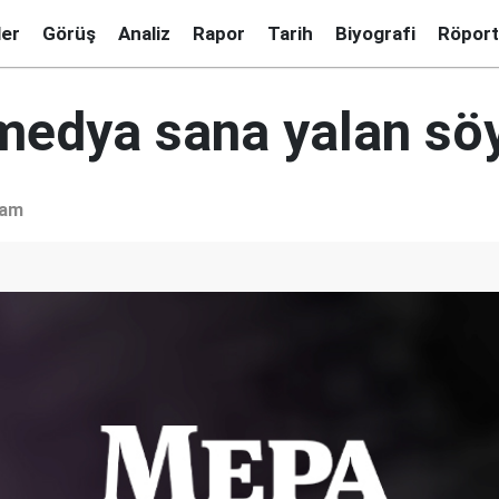
ler
Görüş
Analiz
Rapor
Tarih
Biyografi
Röport
medya sana yalan sö
şam