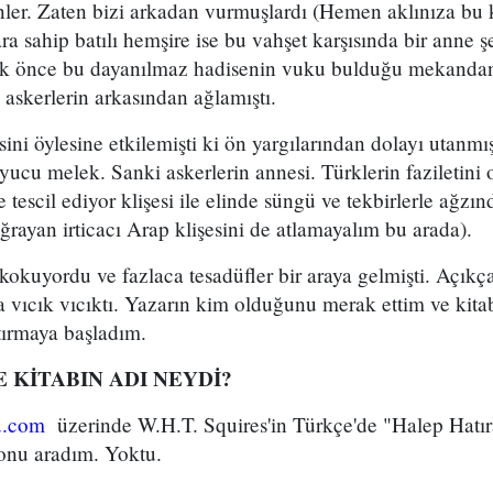
nler. Zaten bizi arkadan vurmuşlardı (Hemen aklınıza bu kli
a sahip batılı hemşire ise bu vahşet karşısında bir anne ş
rak önce bu dayanılmaz hadisenin vuku bulduğu mekandan
askerlerin arkasından ağlamıştı.
sini öylesine etkilemişti ki ön yargılarından dolayı utanmış
yucu melek. Sanki askerlerin annesi. Türklerin faziletini o
ile tescil ediyor klişesi ile elinde süngü ve tekbirlerle ağz
oğrayan irticacı Arap klişesini de atlamayalım bu arada).
kokuyordu ve fazlaca tesadüfler bir araya gelmişti. Açık
ca vıcık vıcıktı. Yazarın kim olduğunu merak ettim ve kita
tırmaya başladım.
E KİTABIN ADI NEYDİ?
u.com
üzerinde W.H.T. Squires'in Türkçe'de "Halep Hatır
 onu aradım. Yoktu.