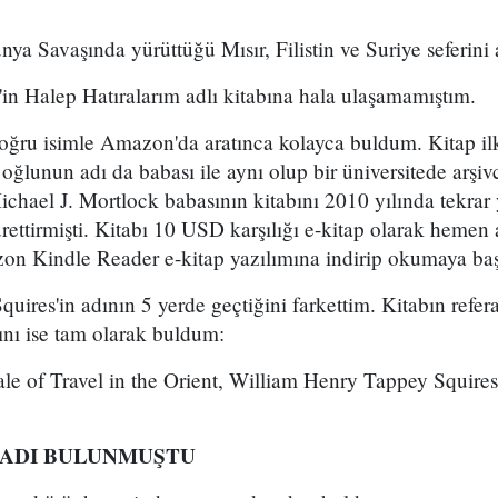
ünya Savaşında yürüttüğü Mısır, Filistin ve Suriye seferini 
in Halep Hatıralarım adlı kitabına hala ulaşamamıştım.
doğru isimle Amazon'da aratınca kolayca buldum. Kitap il
oğlunun adı da babası ile aynı olup bir üniversitede arşiv
chael J. Mortlock babasının kitabını 2010 yılında tekrar 
rettirmişti. Kitabı 10 USD karşılığı e-kitap olarak hemen
on Kindle Reader e-kitap yazılımına indirip okumaya ba
quires'in adının 5 yerde geçtiğini farkettim. Kitabın refer
dını ise tam olarak buldum:
ale of Travel in the Orient, William Henry Tappey Squire
 ADI BULUNMUŞTU