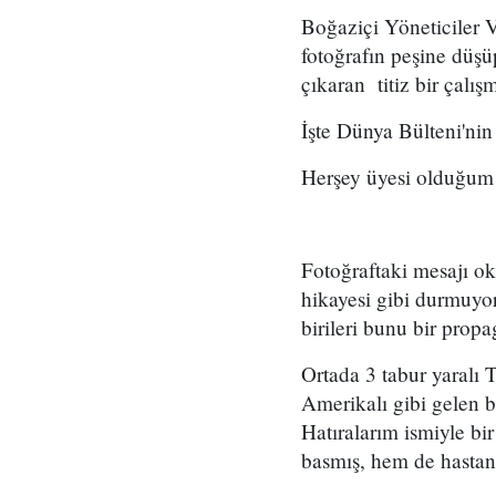
Boğaziçi Yöneticiler 
fotoğrafın peşine düşü
çıkaran titiz bir çalı
İşte Dünya Bülteni'nin
Herşey üyesi olduğum b
Fotoğraftaki mesajı o
hikayesi gibi durmuyor
birileri bunu bir prop
Ortada 3 tabur yaralı 
Amerikalı gibi gelen b
Hatıralarım ismiyle bi
basmış, hem de hastane