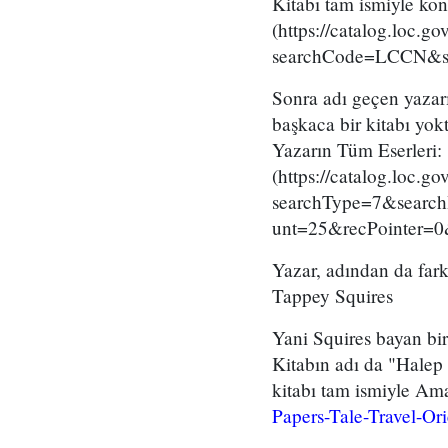
Kitabı tam ismiyle ko
(https://catalog.loc.g
searchCode=LCCN&se
Sonra adı geçen yazarı
başkaca bir kitabı yok
Yazarın Tüm Eserleri:
(https://catalog.loc.g
searchType=7&searc
unt=25&recPointer=0
Yazar, adından da far
Tappey Squires
Yani Squires bayan bir
Kitabın adı da "Halep 
kitabı tam ismiyle Am
Papers-Tale-Travel-