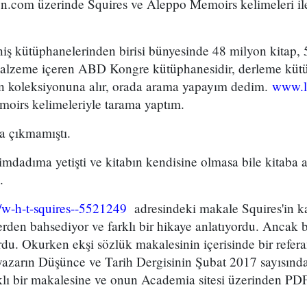
com üzerinde Squires ve Aleppo Memoirs kelimeleri ile
iş kütüphanelerinden birisi bünyesinde 48 milyon kitap, 
 malzeme içeren ABD Kongre kütüphanesidir, derleme küt
an koleksiyonuna alır, orada arama yapayım dedim.
www.l
oirs kelimeleriyle tarama yaptım.
a çıkmamıştı.
imdadıma yetişti ve kitabın kendisine olmasa bile kitaba ai
.
m/w-h-t-squires--5521249
adresindeki makale Squires'in ka
erden bahsediyor ve farklı bir hikaye anlatıyordu. Ancak 
du. Okurken ekşi sözlük makalesinin içerisinde bir refer
r yazarın Düşünce ve Tarih Dergisinin Şubat 2017 sayısın
ıklı bir makalesine ve onun Academia sitesi üzerinden PD