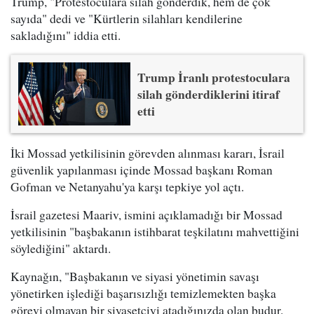
Trump, "Protestoculara silah gönderdik, hem de çok
sayıda" dedi ve "Kürtlerin silahları kendilerine
sakladığını" iddia etti.
Trump İranlı protestoculara
silah gönderdiklerini itiraf
etti
İki Mossad yetkilisinin görevden alınması kararı, İsrail
güvenlik yapılanması içinde Mossad başkanı Roman
Gofman ve Netanyahu'ya karşı tepkiye yol açtı.
İsrail gazetesi Maariv, ismini açıklamadığı bir Mossad
yetkilisinin "başbakanın istihbarat teşkilatını mahvettiğini
söylediğini" aktardı.
Kaynağın, "Başbakanın ve siyasi yönetimin savaşı
yönetirken işlediği başarısızlığı temizlemekten başka
görevi olmayan bir siyasetçiyi atadığınızda olan budur.