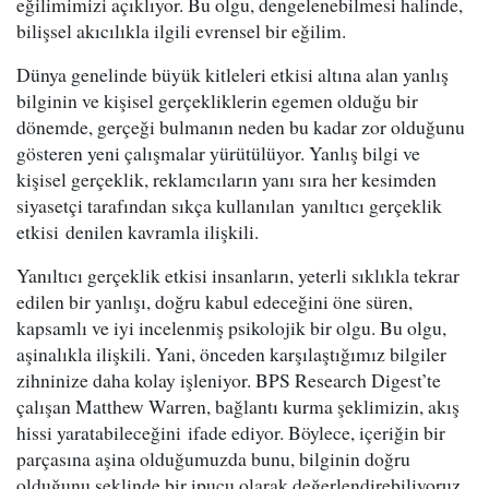
eğilimimizi açıklıyor. Bu olgu, dengelenebilmesi halinde,
bilişsel akıcılıkla ilgili evrensel bir eğilim.
Dünya genelinde büyük kitleleri etkisi altına alan yanlış
bilginin ve kişisel gerçekliklerin egemen olduğu bir
dönemde, gerçeği bulmanın neden bu kadar zor olduğunu
gösteren yeni çalışmalar yürütülüyor. Yanlış bilgi ve
kişisel gerçeklik, reklamcıların yanı sıra her kesimden
siyasetçi tarafından sıkça kullanılan yanıltıcı gerçeklik
etkisi denilen kavramla ilişkili.
Yanıltıcı gerçeklik etkisi insanların, yeterli sıklıkla tekrar
edilen bir yanlışı, doğru kabul edeceğini öne süren,
kapsamlı ve iyi incelenmiş psikolojik bir olgu. Bu olgu,
aşinalıkla ilişkili. Yani, önceden karşılaştığımız bilgiler
zihninize daha kolay işleniyor. BPS Research Digest’te
çalışan Matthew Warren, bağlantı kurma şeklimizin, akış
hissi yaratabileceğini ifade ediyor. Böylece, içeriğin bir
parçasına aşina olduğumuzda bunu, bilginin doğru
olduğunu şeklinde bir ipucu olarak değerlendirebiliyoruz.