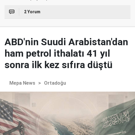
2 Yorum
ABD'nin Suudi Arabistan'dan
ham petrol ithalatı 41 yıl
sonra ilk kez sıfıra düştü
Mepa News
>
Ortadoğu