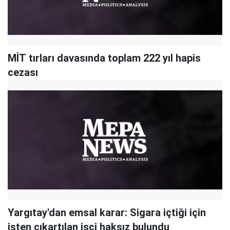
MİT tırları davasında toplam 222 yıl hapis
cezası
Yargıtay'dan emsal karar: Sigara içtiği için
işten çıkartılan işçi haksız bulundu