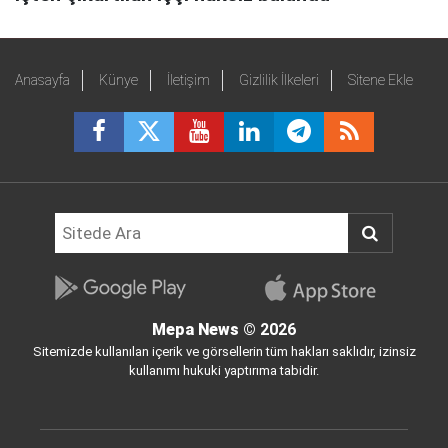
Anasayfa
Künye
İletişim
Gizlilik İlkeleri
Sitene Ekle
Mepa News
© 2026
Sitemizde kullanılan içerik ve görsellerin tüm hakları saklıdır, izinsiz
kullanımı hukuki yaptırıma tabidir.