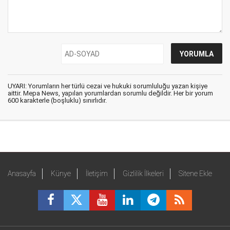
UYARI: Yorumların her türlü cezai ve hukuki sorumluluğu yazan kişiye
aittir. Mepa News, yapılan yorumlardan sorumlu değildir. Her bir yorum
600 karakterle (boşluklu) sınırlıdır.
Anasayfa
Künye
İletişim
Gizlilik İlkeleri
Sitene Ekle