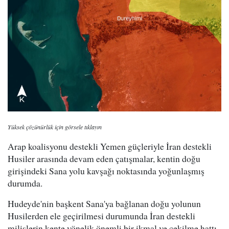
Yüksek çözünürlük için görsele tıklayın
Arap koalisyonu destekli Yemen güçleriyle İran destekli
Husiler arasında devam eden çatışmalar, kentin doğu
girişindeki Sana yolu kavşağı noktasında yoğunlaşmış
durumda.
Hudeyde'nin başkent Sana'ya bağlanan doğu yolunun
Husilerden ele geçirilmesi durumunda İran destekli
milislerin kente yönelik önemli bir ikmal ve çekilme hattı