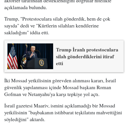
aktörler tarafından desteklendiğini doğrular nitelikte
açıklamada bulundu.
Trump, "Protestoculara silah gönderdik, hem de çok
sayıda" dedi ve "Kürtlerin silahları kendilerine
sakladığını" iddia etti.
Trump İranlı protestoculara
silah gönderdiklerini itiraf
etti
İki Mossad yetkilisinin görevden alınması kararı, İsrail
güvenlik yapılanması içinde Mossad başkanı Roman
Gofman ve Netanyahu'ya karşı tepkiye yol açtı.
İsrail gazetesi Maariv, ismini açıklamadığı bir Mossad
yetkilisinin "başbakanın istihbarat teşkilatını mahvettiğini
söylediğini" aktardı.