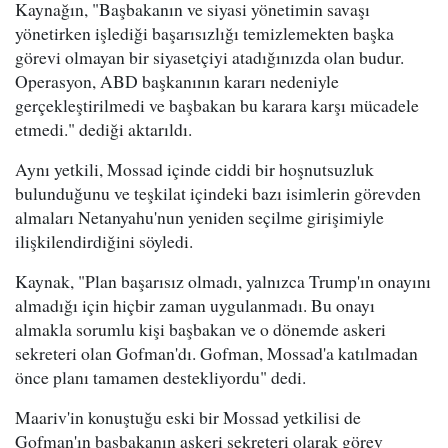
Kaynağın, "Başbakanın ve siyasi yönetimin savaşı
yönetirken işlediği başarısızlığı temizlemekten başka
görevi olmayan bir siyasetçiyi atadığınızda olan budur.
Operasyon, ABD başkanının kararı nedeniyle
gerçekleştirilmedi ve başbakan bu karara karşı mücadele
etmedi." dediği aktarıldı.
Aynı yetkili, Mossad içinde ciddi bir hoşnutsuzluk
bulunduğunu ve teşkilat içindeki bazı isimlerin görevden
almaları Netanyahu'nun yeniden seçilme girişimiyle
ilişkilendirdiğini söyledi.
Kaynak, "Plan başarısız olmadı, yalnızca Trump'ın onayını
almadığı için hiçbir zaman uygulanmadı. Bu onayı
almakla sorumlu kişi başbakan ve o dönemde askeri
sekreteri olan Gofman'dı. Gofman, Mossad'a katılmadan
önce planı tamamen destekliyordu" dedi.
Maariv'in konuştuğu eski bir Mossad yetkilisi de
Gofman'ın başbakanın askeri sekreteri olarak görev