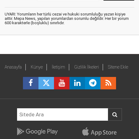
UYARI: Yorumların her türlü cezai ve hukuki sorumluluğu yazan kişiye
aittir. Mepa News, yapılan yorumlardan sorumlu değildir. Her bir yorum
600 karakterle (boşluklu) sınırlıdır.
Anasayfa
Künye
İletişim
Gizlilik İlkeleri
Sitene Ekle