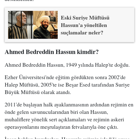
Eski Suriye Müftüsü
Hassun'a yöneltilen
suçlamalar neler?
Ahmed Bedreddin Hassun kimdir?
Ahmed Bedreddin Hassun, 1949 yılında Halep'te doğdu.
Ezher Üniversitesi'nde eğitim gördükten sonra 2002'de
Halep Müftüsü, 2005'te ise Beşar Esed tarafından Suriye
Büyük Müftüsü olarak atandı.
2011'de başlayan halk ayaklanmasının ardından rejimin en
önde gelen savunucularından biri olan Hassun,
muhaliflere yönelik sert açıklamaları ve rejimin askeri
operasyonlarını meşrulaştıran fetvalarıyla öne çıktı.
İnsan hakları kuruluşları, Hassun'u rejimin işlediği savaş