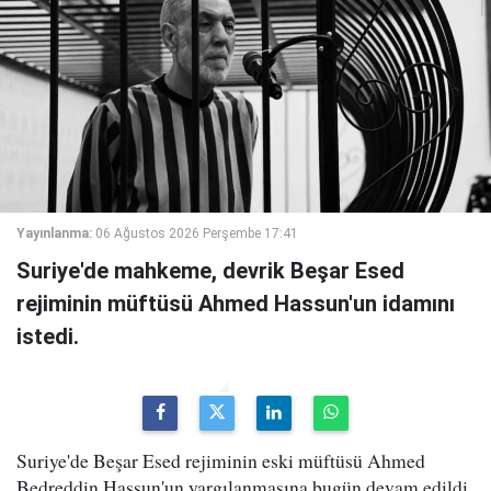
Yayınlanma:
06 Ağustos 2026 Perşembe 17:41
Suriye'de mahkeme, devrik Beşar Esed
rejiminin müftüsü Ahmed Hassun'un idamını
istedi.
Suriye'de Beşar Esed rejiminin eski müftüsü Ahmed
Bedreddin Hassun'un yargılanmasına bugün devam edildi.