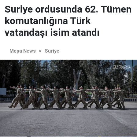
Suriye ordusunda 62. Tümen
komutanlığına Türk
vatandaşı isim atandı
Mepa News
>
Suriye