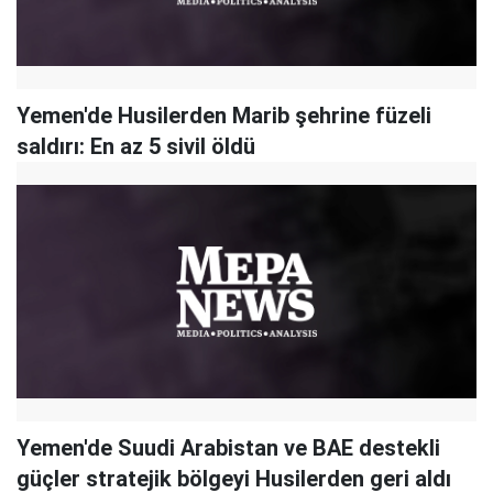
Yemen'de Husilerden Marib şehrine füzeli
saldırı: En az 5 sivil öldü
Yemen'de Suudi Arabistan ve BAE destekli
güçler stratejik bölgeyi Husilerden geri aldı