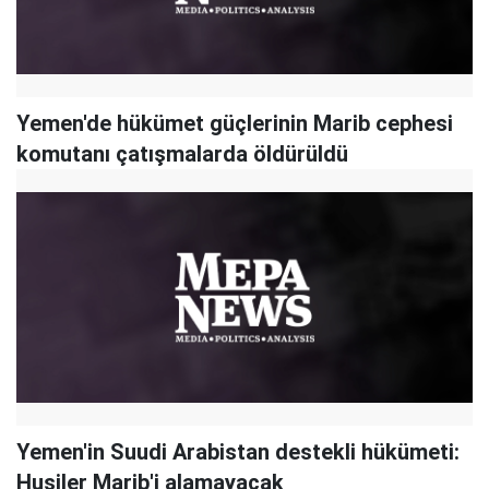
Yemen'de hükümet güçlerinin Marib cephesi
komutanı çatışmalarda öldürüldü
Yemen'in Suudi Arabistan destekli hükümeti:
Husiler Marib'i alamayacak