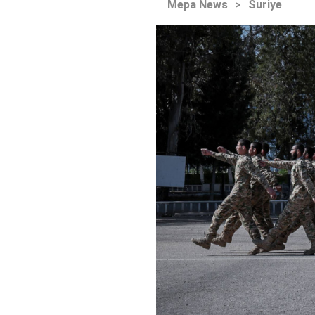
Mepa News
>
Suriye