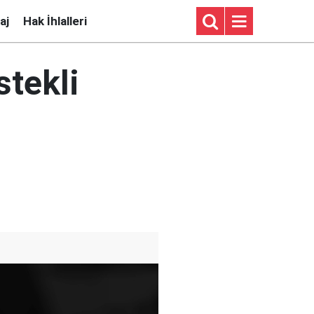
aj
Hak İhlalleri
stekli