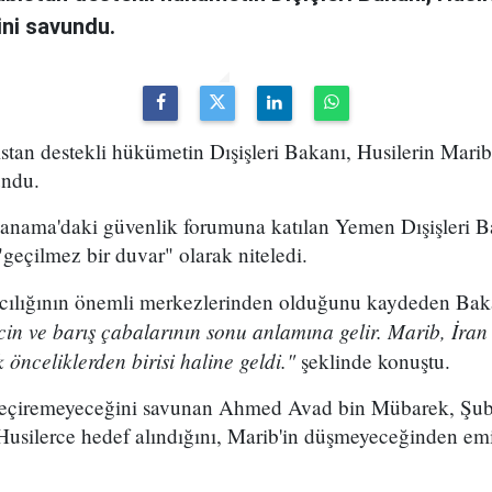
ni savundu.
an destekli hükümetin Dışişleri Bakanı, Husilerin Marib 
undu.
Manama'daki güvenlik forumuna katılan Yemen Dışişleri
geçilmez bir duvar" olarak niteledi.
acılığının önemli merkezlerinden olduğunu kaydeden Ba
cin ve barış çabalarının sonu anlamına gelir. Marib, İran 
k önceliklerden birisi haline geldi."
şeklinde konuştu.
e geçiremeyeceğini savunan Ahmed Avad bin Mübarek, Şub
 Husilerce hedef alındığını, Marib'in düşmeyeceğinden emi