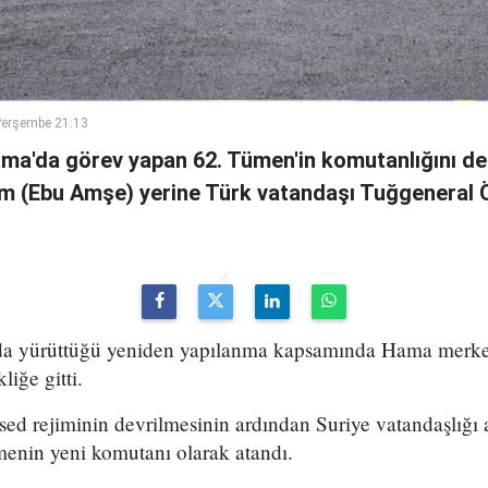
Perşembe 21:13
ama'da görev yapan 62. Tümen'in komutanlığını de
m (Ebu Amşe) yerine Türk vatandaşı Tuğgenera
uda yürüttüğü yeniden yapılanma kapsamında Hama merke
iğe gitti.
ed rejiminin devrilmesinin ardından Suriye vatandaşlığı
enin yeni komutanı olarak atandı.