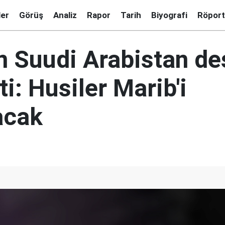
ler
Görüş
Analiz
Rapor
Tarih
Biyografi
Röport
n Suudi Arabistan de
: Husiler Marib'i
acak