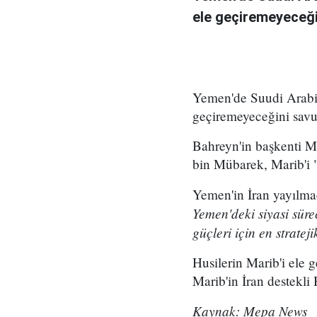
ele geçiremeyeceği
Yemen'de Suudi Arabist
geçiremeyeceğini sav
Bahreyn'in başkenti 
bin Mübarek, Marib'i "
Yemen'in İran yayılm
Yemen'deki siyasi süre
güçleri için en strateji
Husilerin Marib'i el
Marib'in İran destekli
Kaynak: Mepa News