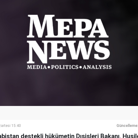
artesi 15:40
Güncelleme
istan destekli hükümetin Dışişleri Bakanı, Husile