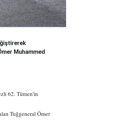
ğiştirerek
l Ömer Muhammed
zli 62. Tümen'in
 alan Tuğgeneral Ömer