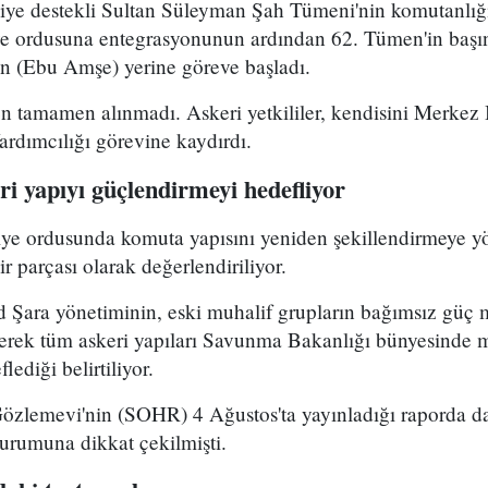
kiye destekli Sultan Süleyman Şah Tümeni'nin komutanlığ
ye ordusuna entegrasyonunun ardından 62. Tümen'in başın
 (Ebu Amşe) yerine göreve başladı.
 tamamen alınmadı. Askeri yetkililer, kendisini Merkez B
dımcılığı görevine kaydırdı.
i yapıyı güçlendirmeyi hedefliyor
riye ordusunda komuta yapısını yeniden şekillendirmeye y
r parçası olarak değerlendiriliyor.
Şara yönetiminin, eski muhalif grupların bağımsız güç 
yerek tüm askeri yapıları Savunma Bakanlığı bünyesinde 
lediği belirtiliyor.
Gözlemevi'nin (SOHR) 4 Ağustos'ta yayınladığı raporda da
durumuna dikkat çekilmişti.