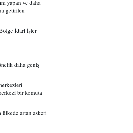
ını yapan ve daha
a getirilen
ölge İdari İşler
önelik daha geniş
merkezleri
merkezi bir komuta
 ülkede artan askeri