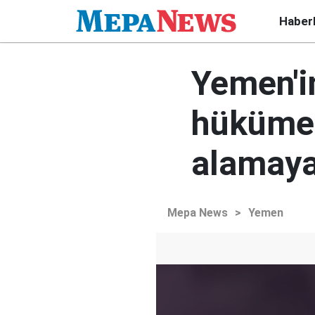
Haber
Yemen'i
hükümeti
alamay
Mepa News
>
Yemen