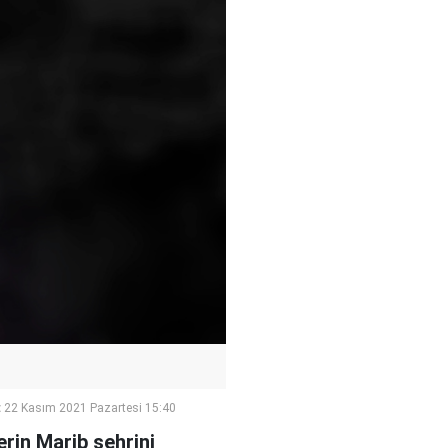
:
22 Kasım 2021 Pazartesi 15:40
rin Marib şehrini