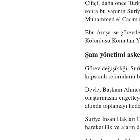
Çiftçi, daha önce Tür
sonra bu yapının Suri
Muhammed el Casim'in
Ebu Amşe ise görevden
Kolordusu Komutan Yar
Şam yönetimi asker
Görev değişikliği, Su
kapsamlı reformların bi
Devlet Başkanı Ahmed 
oluşturmasını engelle
altında toplamayı hedef
Suriye İnsan Hakları 
hareketlilik ve alarm 