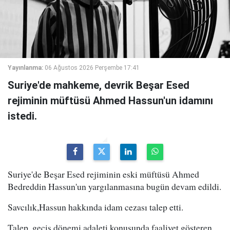
Yayınlanma:
06 Ağustos 2026 Perşembe 17:41
Suriye'de mahkeme, devrik Beşar Esed
rejiminin müftüsü Ahmed Hassun'un idamını
istedi.
Suriye'de Beşar Esed rejiminin eski müftüsü Ahmed
Bedreddin Hassun'un yargılanmasına bugün devam edildi.
Savcılık,Hassun hakkında idam cezası talep etti.
Talep, geçiş dönemi adaleti konusunda faaliyet gösteren