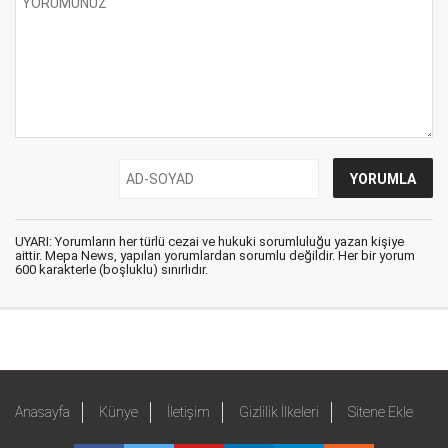
UYARI: Yorumların her türlü cezai ve hukuki sorumluluğu yazan kişiye
aittir. Mepa News, yapılan yorumlardan sorumlu değildir. Her bir yorum
600 karakterle (boşluklu) sınırlıdır.
Anasayfa
Künye
İletişim
Gizlilik İlkeleri
Sitene Ekle