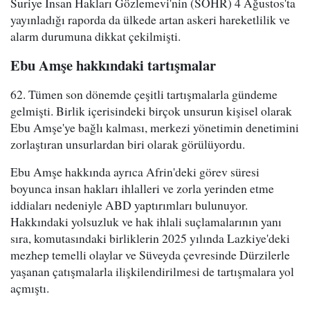
Suriye İnsan Hakları Gözlemevi'nin (SOHR) 4 Ağustos'ta
yayınladığı raporda da ülkede artan askeri hareketlilik ve
alarm durumuna dikkat çekilmişti.
Ebu Amşe hakkındaki tartışmalar
62. Tümen son dönemde çeşitli tartışmalarla gündeme
gelmişti. Birlik içerisindeki birçok unsurun kişisel olarak
Ebu Amşe'ye bağlı kalması, merkezi yönetimin denetimini
zorlaştıran unsurlardan biri olarak görülüyordu.
Ebu Amşe hakkında ayrıca Afrin'deki görev süresi
boyunca insan hakları ihlalleri ve zorla yerinden etme
iddiaları nedeniyle ABD yaptırımları bulunuyor.
Hakkındaki yolsuzluk ve hak ihlali suçlamalarının yanı
sıra, komutasındaki birliklerin 2025 yılında Lazkiye'deki
mezhep temelli olaylar ve Süveyda çevresinde Dürzilerle
yaşanan çatışmalarla ilişkilendirilmesi de tartışmalara yol
açmıştı.